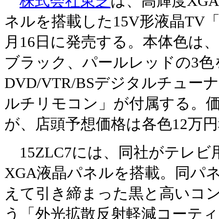
株式会社東芝
は、高輝度XGA(
ネルを搭載した15V形液晶TV「液晶
月16日に発売する。本体色は
ブラック、パールレッドの3色
DVD/VTR/BSデジタルチュ
ルチリモコン」が付属する。
が、店頭予想価格は各色12万
15ZLC7には、同社がテレ
XGA液晶パネルを搭載。同パ
えて引き締まった黒と高いコ
う「外光拡散反射軽減コーティ