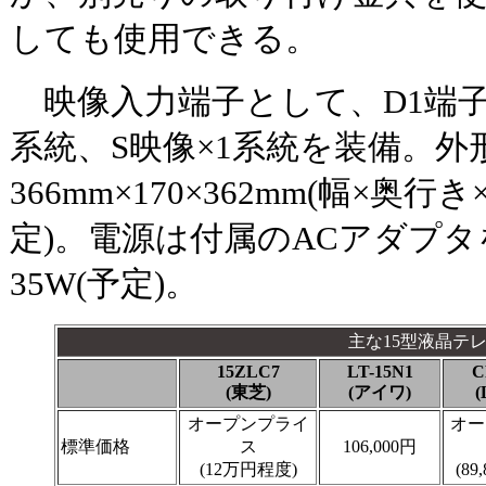
しても使用できる。
映像入力端子として、D1端子
系統、S映像×1系統を装備。外
366mm×170×362mm(幅×奥行
定)。電源は付属のACアダプ
35W(予定)。
主な15型液晶テ
15ZLC7
LT-15N1
C
(東芝)
(アイワ)
オープンプライ
オー
標準価格
ス
106,000円
(12万円程度)
(89