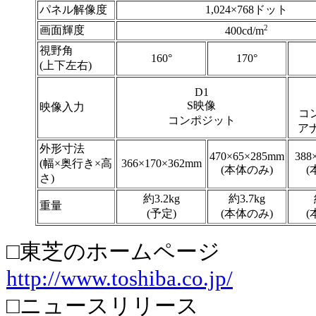
パネル解像度
1,024×768ドット
2
画面輝度
400cd/m
視野角
160°
170°
(上下左右)
D1
S映像
映像入力
コ
コンポジット
ア
外形寸法
470×65×285mm
388
(幅×奥行き×高
366×170×362mm
(本体のみ)
(
さ)
約3.2kg
約3.7kg
重量
(予定)
(本体のみ)
(
□東芝のホームページ
http://www.toshiba.co.jp/
□ニュースリリース