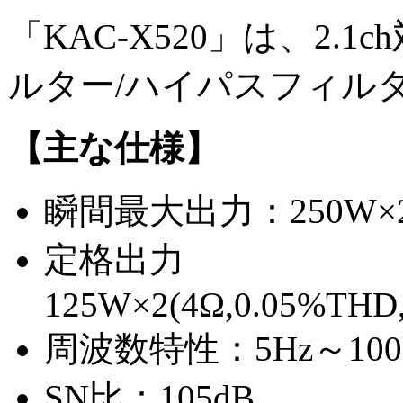
「KAC-X520」は、2
ルター/ハイパスフィルタ
【主な仕様】
瞬間最大出力：250W×2
定格出力
125W×2(4Ω,0.05%THD,2
周波数特性：5Hz～100k
SN比：105dB