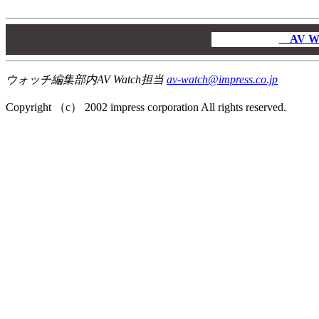
00
00
AV W
00
ウォッチ編集部内AV Watch担当
av-watch@impress.co.jp
Copyright （c） 2002 impress corporation All rights reserved.