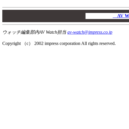
00
00
AV W
00
ウォッチ編集部内AV Watch担当
av-watch@impress.co.jp
Copyright （c） 2002 impress corporation All rights reserved.