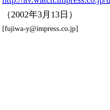
（2002年3月13日）
[fujiwa-y@impress.co.jp]