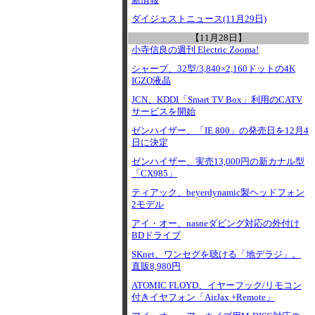
新情報
ダイジェストニュース(11月29日)
【11月28日】
小寺信良の週刊 Electric Zooma!
シャープ、32型/3,840×2,160ドットの4K
IGZO液晶
JCN、KDDI「Smart TV Box」利用のCATV
サービスを開始
ゼンハイザー、「IE 800」の発売日を12月4
日に決定
ゼンハイザー、実売13,000円の新カナル型
「CX985」
ティアック、beyerdynamic製ヘッドフォン
2モデル
アイ・オー、nasneダビング対応の外付け
BDドライブ
SKnet、ワンセグを聴ける「地デラジ」。
直販8,980円
ATOMIC FLOYD、イヤーフック/リモコン
付きイヤフォン「AirJax +Remote」