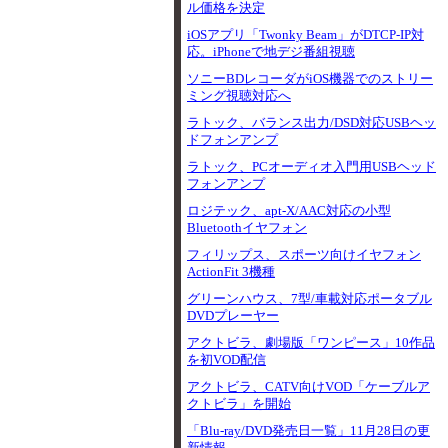
ル価格を決定
iOSアプリ「Twonky Beam」がDTCP-IP対
応。iPhoneで地デジ番組視聴
ソニーBDレコーダがiOS機器でのストリー
ミング視聴対応へ
ラトック、バランス出力/DSD対応USBヘッ
ドフォンアンプ
ラトック、PCオーディオ入門用USBヘッド
フォンアンプ
ロジテック、apt-X/AAC対応の小型
Bluetoothイヤフォン
フィリップス、スポーツ向けイヤフォン
ActionFit 3機種
グリーンハウス、7型/車載対応ポータブル
DVDプレーヤー
アクトビラ、劇場版「ワンピース」10作品
を初VOD配信
アクトビラ、CATV向けVOD「ケーブルア
クトビラ」を開始
「Blu-ray/DVD発売日一覧」11月28日の更