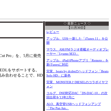
I
◇ 最新ニュース ◇
【11月30日】
レビュー
アップル、UIを一新した「iTunes 11」を公
開
マウス、AM/FMラジオ搭載オーディオプレ
ーヤー「Lyumo M33」
 Cut Pro」を、5月に発売
アップル、iPad/iPhoneアプリ「Remote」を
新iTunesに対応
ps EDLをサポートする。
完実、beats by dr.dreのヘッドフォン「Beats
どと組み合わせることで、HD
Solo HD」に新色
完実、MONSTERとDIESELのコラボイヤフ
ォン
コルグ、DSD対応DAC「DS-DAC-10」の次
回出荷を'13年2月に
ALO、真空管USBヘッドフォンアンプ
「The Pan Am」