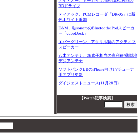
アイ・オー、アーカイブ用M-DISC対応の
BDドライブ
ティアック、PCMレコーダ「DR-05」に新
色ホワイト追加
D&M、独sonoroのBluetooth/iPodスピーカ
ー「cuboDock」
エバーグリーン、アクリル製のアクティブ
スピーカー
八木アンテナ、26素子相当の高利得/薄型地
デジアンテナ
ソフトバンクBBのiPhone向けTVチューナ
用アプリ更新
ダイジェストニュース(11月28日)
【Watch記事検索】
00