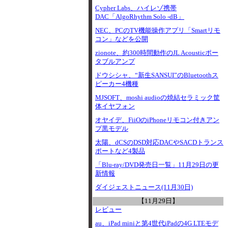
Cypher Labs、ハイレゾ携帯
DAC「AlgoRhythm Solo -dB」
NEC、PCのTV機能操作アプリ「Smartリモ
コン」などを公開
zionote、約300時間動作のJL Acousticポー
タブルアンプ
ドウシシャ、“新生SANSUI”のBluetoothス
ピーカー4機種
MJSOFT、moshi audioの焼結セラミック筐
体イヤフォン
オヤイデ、FiiOのiPhoneリモコン付きアン
プ黒モデル
太陽、dCSのDSD対応DACやSACDトランス
ポートなど4製品
「Blu-ray/DVD発売日一覧」11月29日の更
新情報
ダイジェストニュース(11月30日)
【11月29日】
レビュー
au、iPad miniと第4世代iPadの4G LTEモデ