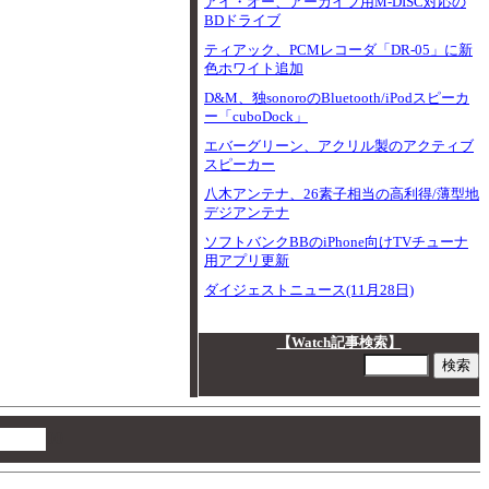
アイ・オー、アーカイブ用M-DISC対応の
BDドライブ
ティアック、PCMレコーダ「DR-05」に新
色ホワイト追加
D&M、独sonoroのBluetooth/iPodスピーカ
ー「cuboDock」
エバーグリーン、アクリル製のアクティブ
スピーカー
八木アンテナ、26素子相当の高利得/薄型地
デジアンテナ
ソフトバンクBBのiPhone向けTVチューナ
用アプリ更新
ダイジェストニュース(11月28日)
【Watch記事検索】
00