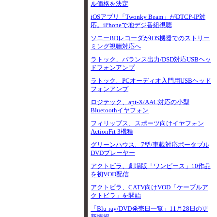
ル価格を決定
iOSアプリ「Twonky Beam」がDTCP-IP対
応。iPhoneで地デジ番組視聴
ソニーBDレコーダがiOS機器でのストリー
ミング視聴対応へ
ラトック、バランス出力/DSD対応USBヘッ
ドフォンアンプ
ラトック、PCオーディオ入門用USBヘッド
フォンアンプ
ロジテック、apt-X/AAC対応の小型
Bluetoothイヤフォン
フィリップス、スポーツ向けイヤフォン
ActionFit 3機種
グリーンハウス、7型/車載対応ポータブル
DVDプレーヤー
アクトビラ、劇場版「ワンピース」10作品
を初VOD配信
アクトビラ、CATV向けVOD「ケーブルア
クトビラ」を開始
「Blu-ray/DVD発売日一覧」11月28日の更