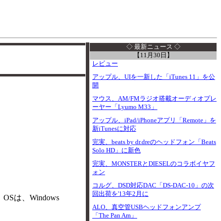
I
◇ 最新ニュース ◇
【11月30日】
レビュー
アップル、UIを一新した「iTunes 11」を公
開
マウス、AM/FMラジオ搭載オーディオプレ
ーヤー「Lyumo M33」
アップル、iPad/iPhoneアプリ「Remote」を
新iTunesに対応
完実、beats by dr.dreのヘッドフォン「Beats
Solo HD」に新色
完実、MONSTERとDIESELのコラボイヤフ
ォン
コルグ、DSD対応DAC「DS-DAC-10」の次
回出荷を'13年2月に
Sは、Windows
ALO、真空管USBヘッドフォンアンプ
「The Pan Am」