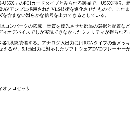
U55X」のPCIカードタイプとみられる製品で、U55X同様、新回路
これは、同社の高級AVアンプに採用されたVLS技術を進化させたもので、
ズを含まない滑らかな信号を出力できるとしている。
コンバータの搭載、音質を優先させた部品の選択と配置などによ
ーディオデバイスでしか実現できなかったクォリティが得られる
を各1系統装備する。アナログ入出力にはRCAタイプの金メッ
行なえるが、5.1ch出力に対応したソフトウェアDVDプレーヤー
ィオプロセッサ