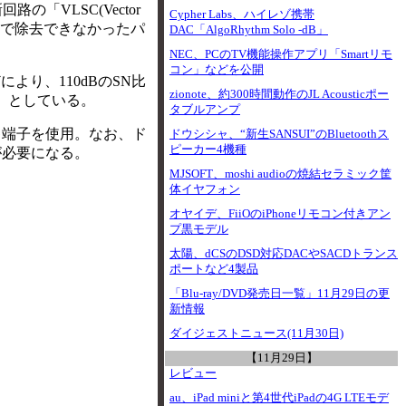
の「VLSC(Vector
Cypher Labs、ハイレゾ携帯
これまで除去できなかったパ
DAC「AlgoRhythm Solo -dB」
NEC、PCのTV機能操作アプリ「Smartリモ
コン」などを公開
り、110dBのSN比
zionote、約300時間動作のJL Acousticポー
」としている。
タブルアンプ
キ端子を使用。なお、ド
ドウシシャ、“新生SANSUI”のBluetoothス
ピーカー4機種
が必要になる。
MJSOFT、moshi audioの焼結セラミック筐
体イヤフォン
オヤイデ、FiiOのiPhoneリモコン付きアン
プ黒モデル
太陽、dCSのDSD対応DACやSACDトランス
ポートなど4製品
「Blu-ray/DVD発売日一覧」11月29日の更
新情報
ダイジェストニュース(11月30日)
【11月29日】
レビュー
au、iPad miniと第4世代iPadの4G LTEモデ