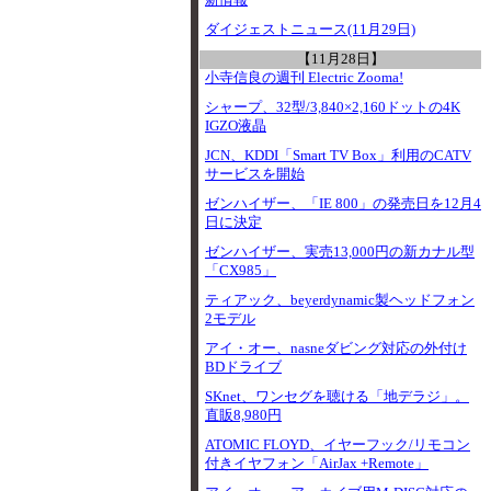
新情報
ダイジェストニュース(11月29日)
【11月28日】
小寺信良の週刊 Electric Zooma!
シャープ、32型/3,840×2,160ドットの4K
IGZO液晶
JCN、KDDI「Smart TV Box」利用のCATV
サービスを開始
ゼンハイザー、「IE 800」の発売日を12月4
日に決定
ゼンハイザー、実売13,000円の新カナル型
「CX985」
ティアック、beyerdynamic製ヘッドフォン
2モデル
アイ・オー、nasneダビング対応の外付け
BDドライブ
SKnet、ワンセグを聴ける「地デラジ」。
直販8,980円
ATOMIC FLOYD、イヤーフック/リモコン
付きイヤフォン「AirJax +Remote」