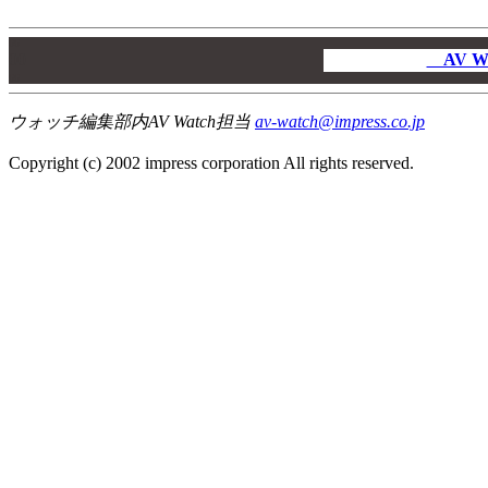
00
00
AV W
00
ウォッチ編集部内AV Watch担当
av-watch@impress.co.jp
Copyright (c) 2002 impress corporation All rights reserved.