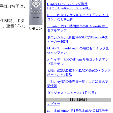
Cypher Labs、ハイレゾ携帯
音声出力端子は、
DAC「AlgoRhythm Solo -dB」
NEC、PCのTV機能操作アプリ「Smartリモ
コン」などを公開
再生機能、ボタ
重量2.8kg。
zionote、約300時間動作のJL Acousticポー
リモコン
タブルアンプ
ドウシシャ、“新生SANSUI”のBluetoothス
ピーカー4機種
MJSOFT、moshi audioの焼結セラミック筐
体イヤフォン
オヤイデ、FiiOのiPhoneリモコン付きアン
プ黒モデル
太陽、dCSのDSD対応DACやSACDトランス
ポートなど4製品
「Blu-ray/DVD発売日一覧」11月29日の更
新情報
ダイジェストニュース(11月30日)
【11月29日】
レビュー
au、iPad miniと第4世代iPadの4G LTEモデ