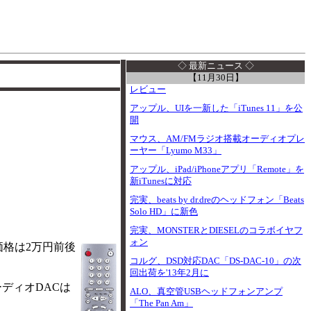
I
◇ 最新ニュース ◇
【11月30日】
レビュー
アップル、UIを一新した「iTunes 11」を公
開
マウス、AM/FMラジオ搭載オーディオプレ
ーヤー「Lyumo M33」
アップル、iPad/iPhoneアプリ「Remote」を
新iTunesに対応
完実、beats by dr.dreのヘッドフォン「Beats
Solo HD」に新色
完実、MONSTERとDIESELのコラボイヤフ
ォン
価格は2万円前後
コルグ、DSD対応DAC「DS-DAC-10」の次
回出荷を'13年2月に
ーディオDACは
ALO、真空管USBヘッドフォンアンプ
「The Pan Am」