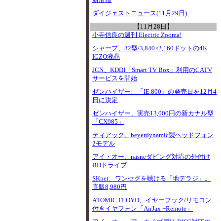
新情報
ダイジェストニュース(11月29日)
【11月28日】
小寺信良の週刊 Electric Zooma!
シャープ、32型/3,840×2,160ドットの4K
IGZO液晶
JCN、KDDI「Smart TV Box」利用のCATV
サービスを開始
ゼンハイザー、「IE 800」の発売日を12月4
日に決定
ゼンハイザー、実売13,000円の新カナル型
「CX985」
ティアック、beyerdynamic製ヘッドフォン
2モデル
アイ・オー、nasneダビング対応の外付け
BDドライブ
SKnet、ワンセグを聴ける「地デラジ」。
直販8,980円
ATOMIC FLOYD、イヤーフック/リモコン
付きイヤフォン「AirJax +Remote」