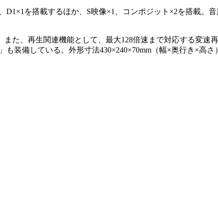
、D1×1を搭載するほか、S映像×1、コンポジット×2を搭載。
。
また、再生関連機能として、最大128倍速まで対応する変速
備している。外形寸法430×240×70mm（幅×奥行き×高さ）、