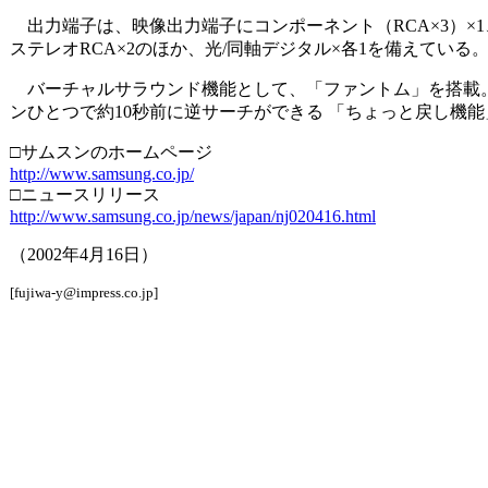
出力端子は、映像出力端子にコンポーネント（RCA×3）×1
ステレオRCA×2のほか、光/同軸デジタル×各1を備えている
バーチャルサラウンド機能として、「ファントム」を搭載。
ンひとつで約10秒前に逆サーチができる 「ちょっと戻し機能」も装
□サムスンのホームページ
http://www.samsung.co.jp/
□ニュースリリース
http://www.samsung.co.jp/news/japan/nj020416.html
（2002年4月16日）
[fujiwa-y@impress.co.jp]