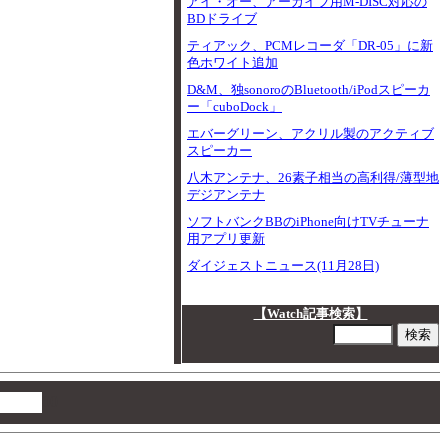
アイ・オー、アーカイブ用M-DISC対応の
BDドライブ
ティアック、PCMレコーダ「DR-05」に新
色ホワイト追加
D&M、独sonoroのBluetooth/iPodスピーカ
ー「cuboDock」
エバーグリーン、アクリル製のアクティブ
スピーカー
八木アンテナ、26素子相当の高利得/薄型地
デジアンテナ
ソフトバンクBBのiPhone向けTVチューナ
用アプリ更新
ダイジェストニュース(11月28日)
【Watch記事検索】
00