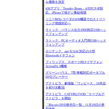
ル価格を決定
iOSアプリ「Twonky Beam」がDTCP-IP対
応。iPhoneで地デジ番組視聴
ソニーBDレコーダがiOS機器でのストリー
ミング視聴対応へ
ラトック、バランス出力/DSD対応USBヘッ
ドフォンアンプ
ラトック、PCオーディオ入門用USBヘッド
フォンアンプ
ロジテック、apt-X/AAC対応の小型
Bluetoothイヤフォン
フィリップス、スポーツ向けイヤフォン
ActionFit 3機種
グリーンハウス、7型/車載対応ポータブル
DVDプレーヤー
アクトビラ、劇場版「ワンピース」10作品
を初VOD配信
アクトビラ、CATV向けVOD「ケーブルア
クトビラ」を開始
「Blu-ray/DVD発売日一覧」11月28日の更