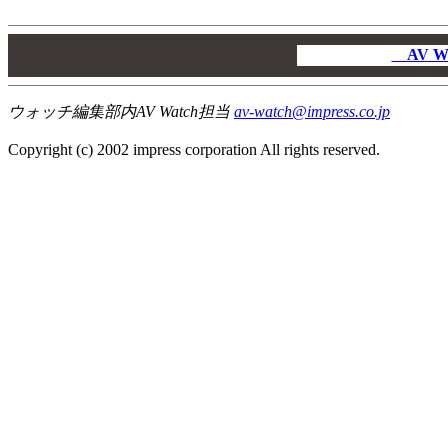
00
00
AV W
00
ウォッチ編集部内AV Watch担当
av-watch@impress.co.jp
Copyright (c) 2002 impress corporation All rights reserved.