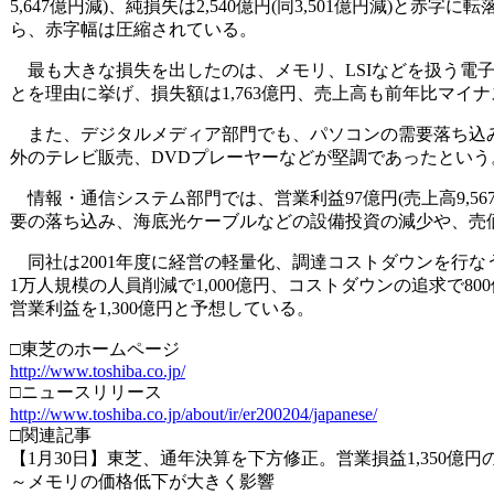
5,647億円減)、純損失は2,540億円(同3,501億円減)と
ら、赤字幅は圧縮されている。
最も大きな損失を出したのは、メモリ、LSIなどを扱う電子
とを理由に挙げ、損失額は1,763億円、売上高も前年比マイナ
また、デジタルメディア部門でも、パソコンの需要落ち込みが激
外のテレビ販売、DVDプレーヤーなどが堅調であったという
情報・通信システム部門では、営業利益97億円(売上高9,5
要の落ち込み、海底光ケーブルなどの設備投資の減少や、売
同社は2001年度に経営の軽量化、調達コストダウンを行な
1万人規模の人員削減で1,000億円、コストダウンの追求で8
営業利益を1,300億円と予想している。
□東芝のホームページ
http://www.toshiba.co.jp/
□ニュースリリース
http://www.toshiba.co.jp/about/ir/er200204/japanese/
□関連記事
【1月30日】東芝、通年決算を下方修正。営業損益1,350億円の赤字
～メモリの価格低下が大きく影響