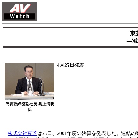
東
―減
4月25日発表
代表取締役副社長 島上清明
氏
株式会社東芝
は25日、2001年度の決算を発表した。連結の業績