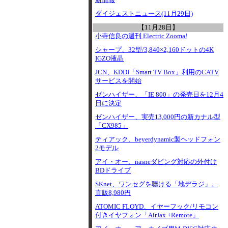
新情報
ダイジェストニュース(11月29日)
【11月28日】
小寺信良の週刊 Electric Zooma!
シャープ、32型/3,840×2,160ドットの4K
IGZO液晶
JCN、KDDI「Smart TV Box」利用のCATV
サービスを開始
ゼンハイザー、「IE 800」の発売日を12月4
日に決定
ゼンハイザー、実売13,000円の新カナル型
「CX985」
ティアック、beyerdynamic製ヘッドフォン
2モデル
アイ・オー、nasneダビング対応の外付け
BDドライブ
SKnet、ワンセグを聴ける「地デラジ」。
直販8,980円
ATOMIC FLOYD、イヤーフック/リモコン
付きイヤフォン「AirJax +Remote」