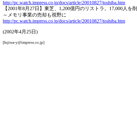
http://pc.watch.impress.co.jp/docs/article/20010827/toshiba.htm
【2001年8月27日】東芝、1,200億円のリストラ。17,000人を削減(
～メモリ事業の売却も視野に
http://pc.watch.impress.co.jp/docs/article/20010827/toshiba.htm
(2002年4月25日)
[fujiwa-y@impress.co.jp]