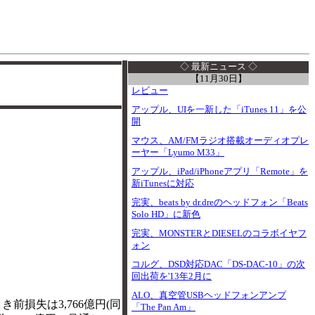
I
◇ 最新ニュース ◇
【11月30日】
レビュー
アップル、UIを一新した「iTunes 11」を公
開
マウス、AM/FMラジオ搭載オーディオプレ
ーヤー「Lyumo M33」
アップル、iPad/iPhoneアプリ「Remote」を
新iTunesに対応
完実、beats by dr.dreのヘッドフォン「Beats
Solo HD」に新色
完実、MONSTERとDIESELのコラボイヤフ
ォン
コルグ、DSD対応DAC「DS-DAC-10」の次
回出荷を'13年2月に
ALO、真空管USBヘッドフォンアンプ
き前損失は3,766億円(同
「The Pan Am」