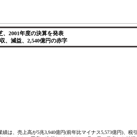
芝、2001年度の決算を発表
収、減益、2,540億円の赤字
は、売上高が5兆3,940億円(前年比マイナス5,573億円)、税引