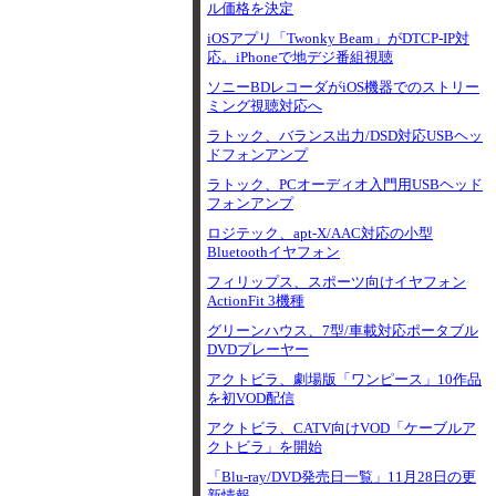
ル価格を決定
iOSアプリ「Twonky Beam」がDTCP-IP対
応。iPhoneで地デジ番組視聴
ソニーBDレコーダがiOS機器でのストリー
ミング視聴対応へ
ラトック、バランス出力/DSD対応USBヘッ
ドフォンアンプ
ラトック、PCオーディオ入門用USBヘッド
フォンアンプ
ロジテック、apt-X/AAC対応の小型
Bluetoothイヤフォン
フィリップス、スポーツ向けイヤフォン
ActionFit 3機種
グリーンハウス、7型/車載対応ポータブル
DVDプレーヤー
アクトビラ、劇場版「ワンピース」10作品
を初VOD配信
アクトビラ、CATV向けVOD「ケーブルア
クトビラ」を開始
「Blu-ray/DVD発売日一覧」11月28日の更