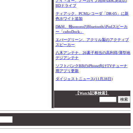
アイ・オー、アーカイブ用M-DISC対応の
BDドライブ
ティアック、PCMレコーダ「DR-05」に新
色ホワイト追加
D&M、独sonoroのBluetooth/iPodスピーカ
ー「cuboDock」
エバーグリーン、アクリル製のアクティブ
スピーカー
八木アンテナ、26素子相当の高利得/薄型地
デジアンテナ
ソフトバンクBBのiPhone向けTVチューナ
用アプリ更新
ダイジェストニュース(11月28日)
【Watch記事検索】
00