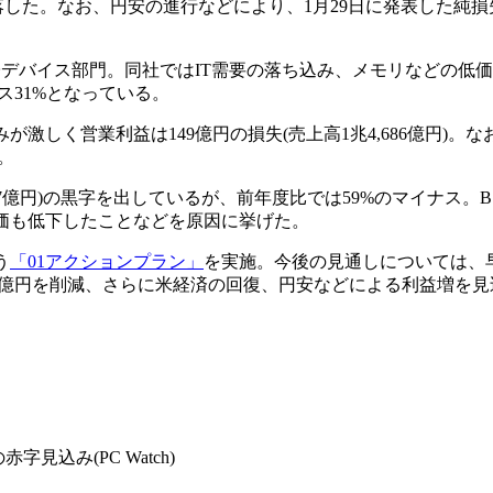
赤字に転落した。なお、円安の進行などにより、1月29日に発表した純損
デバイス部門。同社ではIT需要の落ち込み、メモリなどの低
ス31%となっている。
しく営業利益は149億円の損失(売上高1兆4,686億円)。
。
67億円)の黒字を出しているが、前年度比では59%のマイナス。
価も低下したことなどを原因に挙げた。
う
「01アクションプラン」
を実施。今後の見通しについては、
00億円を削減、さらに米経済の回復、円安などによる利益増を見込
見込み(PC Watch)