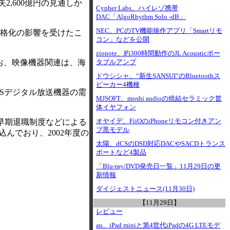
失2,600億円の見通しか
Cypher Labs、ハイレゾ携帯
DAC「AlgoRhythm Solo -dB」
NEC、PCのTV機能操作アプリ「Smartリモ
価格化の影響を受けたこ
コン」などを公開
zionote、約300時間動作のJL Acousticポー
なお、映像機器関連は、海
タブルアンプ
ドウシシャ、“新生SANSUI”のBluetoothス
ピーカー4機種
BSデジタル放送機器の需
MJSOFT、moshi audioの焼結セラミック筐
体イヤフォン
オヤイデ、FiiOのiPhoneリモコン付きアン
早期退職制度などによる
プ黒モデル
んでおり、2002年度の
太陽、dCSのDSD対応DACやSACDトランス
ポートなど4製品
「Blu-ray/DVD発売日一覧」11月29日の更
新情報
ダイジェストニュース(11月30日)
【11月29日】
レビュー
au、iPad miniと第4世代iPadの4G LTEモデ