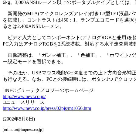
6kg。3,000ANSIルーメン以上のポータブルタイプとして
新開発のMLA(マイクロレンズアレイ)付き1.3型TFT液晶パネ
を搭載し、コントラストは450：1。ランプエコモードを選択
るさは2,400ANSIルーメン。
ビデオ入力としてコンポーネント(アナログRGBと兼用)を搭
PC入力はアナログRGBを2系統搭載。対応する水平走査周波数は1
画像調整は、「ガンマ補正」、「色補正」、「ホワイトバラン
ー設定モードを選択できる。
そのほか、USBマウス機能や±30度までの上下方向台形補
も行なえる。なお、PCとの接続時には、ボタン1つでクロ
□NECビューテクノロジーのホームページ
http://www.nevt.co.jp/
□ニュースリリース
http://www.nevt.co.jp/press/02pjs/mt1056.htm
(2002年5月8日)
[orimoto@impress.co.jp]