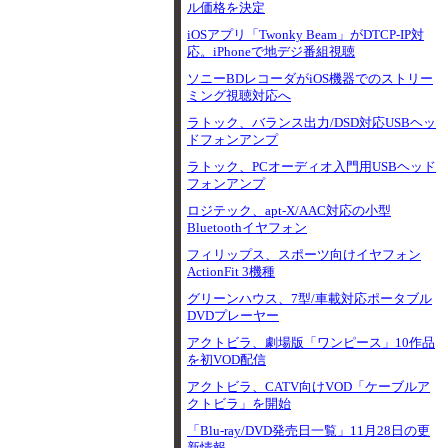
ル価格を決定
iOSアプリ「Twonky Beam」がDTCP-IP対
応。iPhoneで地デジ番組視聴
ソニーBDレコーダがiOS機器でのストリー
ミング視聴対応へ
ラトック、バランス出力/DSD対応USBヘッ
ドフォンアンプ
ラトック、PCオーディオ入門用USBヘッド
フォンアンプ
ロジテック、apt-X/AAC対応の小型
Bluetoothイヤフォン
フィリップス、スポーツ向けイヤフォン
ActionFit 3機種
グリーンハウス、7型/車載対応ポータブル
DVDプレーヤー
アクトビラ、劇場版「ワンピース」10作品
を初VOD配信
アクトビラ、CATV向けVOD「ケーブルア
クトビラ」を開始
「Blu-ray/DVD発売日一覧」11月28日の更