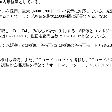
は、国内最軽量としている。
ルを採用。最大1,600×1,200ドットの表示に対応している。光源
することで、ランプ寿命を最大2,500時間に延長できる。なお
載し、D1～D4までの入力信号に対応する。S映像とコンポジッ
5～100kHz、垂直走査周波数は50～120Hzとなっている。
ス調整」の3種類。色補正には3種類の色補正モードとsRGB
正機能も装備。また、PCカードスロットを搭載し、PCカード
ック調整と位相調整を行なう「オートマチック・アジャストメン