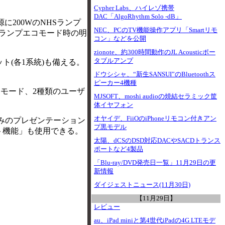
Cypher Labs、ハイレゾ携帯
DAC「AlgoRhythm Solo -dB」
に200WのNHSランプ
NEC、PCのTV機能操作アプリ「Smartリモ
、ランプエコモード時の明
コン」などを公開
zionote、約300時間動作のJL Acousticポー
タブルアンプ
ト(各1系統)も備える。
ドウシシャ、“新生SANSUI”のBluetoothス
ピーカー4機種
モード、2種類のユーザ
MJSOFT、moshi audioの焼結セラミック筐
体イヤフォン
オヤイデ、FiiOのiPhoneリモコン付きアン
のみのプレゼンテーション
プ黒モデル
ト機能」も使用できる。
太陽、dCSのDSD対応DACやSACDトランス
ポートなど4製品
「Blu-ray/DVD発売日一覧」11月29日の更
新情報
ダイジェストニュース(11月30日)
【11月29日】
レビュー
au、iPad miniと第4世代iPadの4G LTEモデ