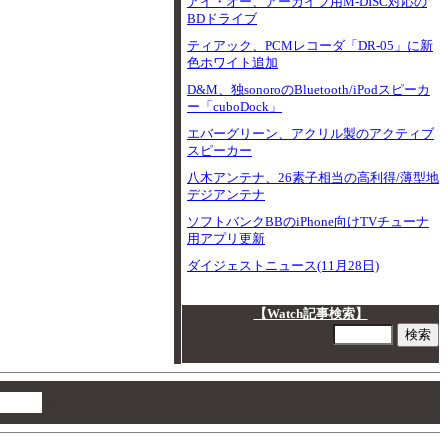
アイ・オー、アーカイブ用M-DISC対応の
BDドライブ
ティアック、PCMレコーダ「DR-05」に新
色ホワイト追加
D&M、独sonoroのBluetooth/iPodスピーカ
ー「cuboDock」
エバーグリーン、アクリル製のアクティブ
スピーカー
八木アンテナ、26素子相当の高利得/薄型地
デジアンテナ
ソフトバンクBBのiPhone向けTVチューナ
用アプリ更新
ダイジェストニュース(11月28日)
【Watch記事検索】
00