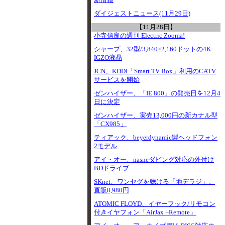
新情報
ダイジェストニュース(11月29日)
【11月28日】
小寺信良の週刊 Electric Zooma!
シャープ、32型/3,840×2,160ドットの4K
IGZO液晶
JCN、KDDI「Smart TV Box」利用のCATV
サービスを開始
ゼンハイザー、「IE 800」の発売日を12月4
日に決定
ゼンハイザー、実売13,000円の新カナル型
「CX985」
ティアック、beyerdynamic製ヘッドフォン
2モデル
アイ・オー、nasneダビング対応の外付け
BDドライブ
SKnet、ワンセグを聴ける「地デラジ」。
直販8,980円
ATOMIC FLOYD、イヤーフック/リモコン
付きイヤフォン「AirJax +Remote」