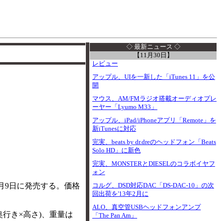
I
◇ 最新ニュース ◇
【11月30日】
レビュー
アップル、UIを一新した「iTunes 11」を公
開
マウス、AM/FMラジオ搭載オーディオプレ
ーヤー「Lyumo M33」
アップル、iPad/iPhoneアプリ「Remote」を
新iTunesに対応
完実、beats by dr.dreのヘッドフォン「Beats
Solo HD」に新色
完実、MONSTERとDIESELのコラボイヤフ
ォン
5月9日に発売する。価格
コルグ、DSD対応DAC「DS-DAC-10」の次
回出荷を'13年2月に
ALO、真空管USBヘッドフォンアンプ
幅×奥行き×高さ)、重量は
「The Pan Am」