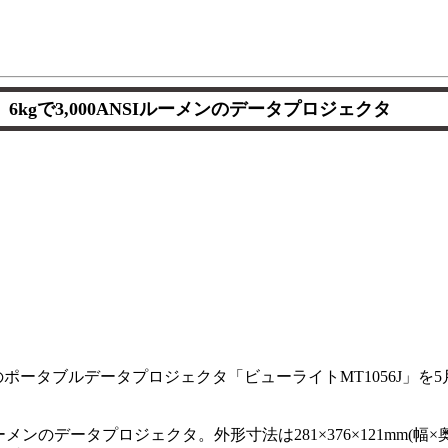
6kgで3,000ANSIルーメンのデータプロジェクタ
メンのポータブルデータプロジェクタ「ビューライトMT1056J」を
SIルーメンのデータプロジェクタ。外形寸法は281×376×121mm(