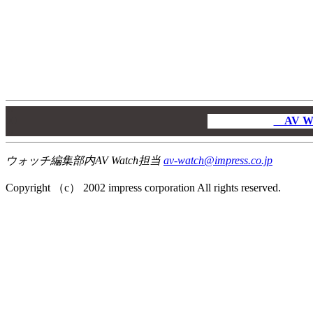
00
00
AV W
00
ウォッチ編集部内AV Watch担当
av-watch@impress.co.jp
Copyright （c） 2002 impress corporation All rights reserved.