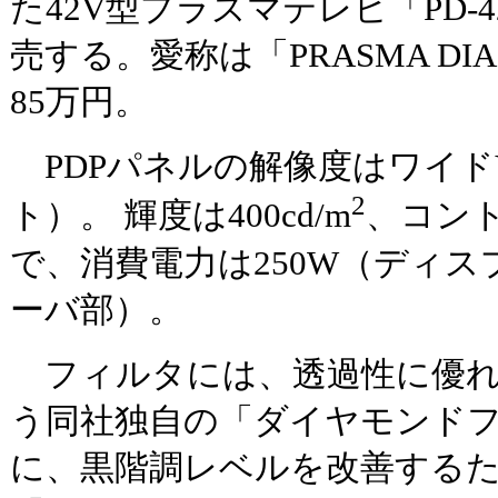
た42V型プラズマテレビ「PD-4
売する。愛称は「PRASMA D
85万円。
PDPパネルの解像度はワイドVG
2
ト）。 輝度は400cd/m
、コント
で、消費電力は250W（ディス
ーバ部）。
フィルタには、透過性に優れ
う同社独自の「ダイヤモンド
に、黒階調レベルを改善する