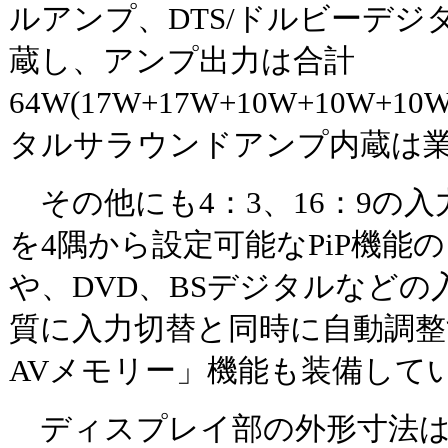
ルアンプ、DTS/ドルビーデジ
蔵し、アンプ出力は合計
64W(17W+17W+10W+10W+1
タルサラウンドアンプ内蔵は
その他にも4：3、16：9の
を4隅から設定可能なPiP機能の「V
や、DVD、BSデジタルなど
質に入力切替と同時に自動調
AVメモリー」機能も装備して
ディスプレイ部の外形寸法は、1,0