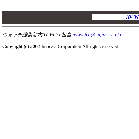
00
00
AV W
00
ウォッチ編集部内AV Watch担当
av-watch@impress.co.jp
Copyright (c) 2002 Impress Corporation All rights reserved.