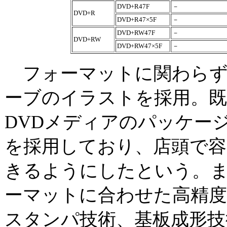
DVD+R47F
－
DVD+R
DVD+R47×5F
－
DVD+RW47F
－
DVD+RW
DVD+RW47×5F
－
フォーマットに関わらず
ーブのイラストを採用。既
DVDメディアのパッケー
を採用しており、店頭で容
きるようにしたという。
ーマットに合わせた高精
スタンパ技術、基板成形技