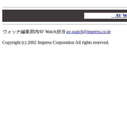
00
00
AV W
00
ウォッチ編集部内AV Watch担当
av-watch@impress.co.jp
Copyright (c) 2002 Impress Corporation All rights reserved.