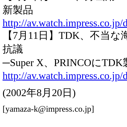
新製品
http://av.watch.impress.co.jp
【7月11日】TDK、不当
抗議
─Super X、PRINCOにTD
http://av.watch.impress.co.jp
(2002年8月20日)
[yamaza-k@impress.co.jp]