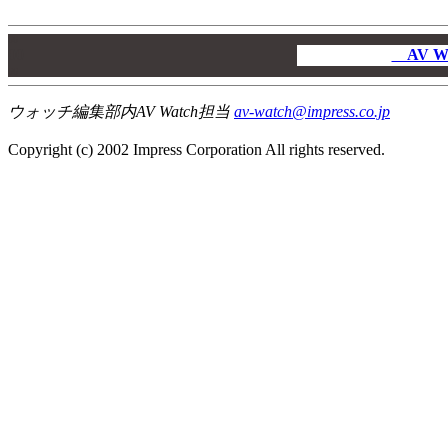
00
00
AV W
00
ウォッチ編集部内AV Watch担当
av-watch@impress.co.jp
Copyright (c) 2002 Impress Corporation All rights reserved.