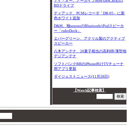
アイ・オー、アーカイブ用M-DISC対応の
BDドライブ
ティアック、PCMレコーダ「DR-05」に新
色ホワイト追加
D&M、独sonoroのBluetooth/iPodスピーカ
ー「cuboDock」
エバーグリーン、アクリル製のアクティブ
スピーカー
八木アンテナ、26素子相当の高利得/薄型地
デジアンテナ
ソフトバンクBBのiPhone向けTVチューナ
用アプリ更新
ダイジェストニュース(11月28日)
【Watch記事検索】
00