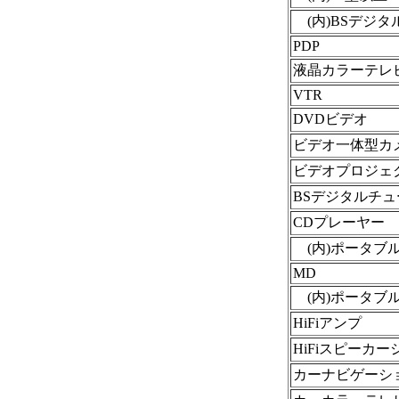
(内)BSデジタ
PDP
液晶カラーテレ
VTR
DVDビデオ
ビデオ一体型カ
ビデオプロジェ
BSデジタルチュ
CDプレーヤー
(内)ポータブ
MD
(内)ポータブ
HiFiアンプ
HiFiスピーカ
カーナビゲーシ