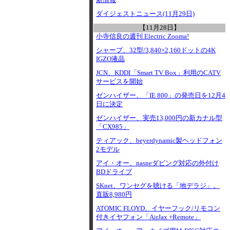
新情報
ダイジェストニュース(11月29日)
【11月28日】
小寺信良の週刊 Electric Zooma!
シャープ、32型/3,840×2,160ドットの4K
IGZO液晶
JCN、KDDI「Smart TV Box」利用のCATV
サービスを開始
ゼンハイザー、「IE 800」の発売日を12月4
日に決定
ゼンハイザー、実売13,000円の新カナル型
「CX985」
ティアック、beyerdynamic製ヘッドフォン
2モデル
アイ・オー、nasneダビング対応の外付け
BDドライブ
SKnet、ワンセグを聴ける「地デラジ」。
直販8,980円
ATOMIC FLOYD、イヤーフック/リモコン
付きイヤフォン「AirJax +Remote」