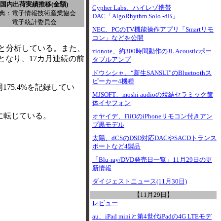
国内出荷実績推移(金額)
Cypher Labs、ハイレゾ携帯
典：電子情報技術産業協会
DAC「AlgoRhythm Solo -dB」
電子統計委員会
NEC、PCのTV機能操作アプリ「Smartリモ
コン」などを公開
る」と分析している。また、
zionote、約300時間動作のJL Acousticポー
となり、17カ月連続の前
タブルアンプ
ドウシシャ、“新生SANSUI”のBluetoothス
ピーカー4機種
75.4%を記録してい
MJSOFT、moshi audioの焼結セラミック筐
体イヤフォン
スに転じている。
オヤイデ、FiiOのiPhoneリモコン付きアン
プ黒モデル
太陽、dCSのDSD対応DACやSACDトランス
ポートなど4製品
「Blu-ray/DVD発売日一覧」11月29日の更
新情報
ダイジェストニュース(11月30日)
【11月29日】
レビュー
au、iPad miniと第4世代iPadの4G LTEモデ