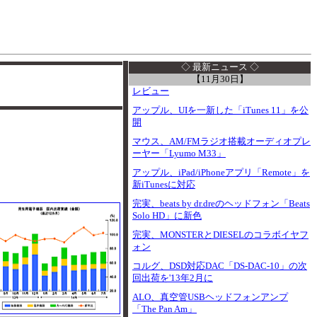
I
◇ 最新ニュース ◇
【11月30日】
レビュー
アップル、UIを一新した「iTunes 11」を公
開
マウス、AM/FMラジオ搭載オーディオプレ
ーヤー「Lyumo M33」
アップル、iPad/iPhoneアプリ「Remote」を
新iTunesに対応
完実、beats by dr.dreのヘッドフォン「Beats
Solo HD」に新色
完実、MONSTERとDIESELのコラボイヤフ
ォン
コルグ、DSD対応DAC「DS-DAC-10」の次
回出荷を'13年2月に
ALO、真空管USBヘッドフォンアンプ
「The Pan Am」