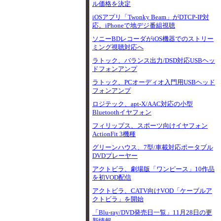
ル価格を決定
iOSアプリ「Twonky Beam」がDTCP-IP対
応。iPhoneで地デジ番組視聴
ソニーBDレコーダがiOS機器でのストリー
ミング視聴対応へ
ラトック、バランス出力/DSD対応USBヘッ
ドフォンアンプ
ラトック、PCオーディオ入門用USBヘッド
フォンアンプ
ロジテック、apt-X/AAC対応の小型
Bluetoothイヤフォン
フィリップス、スポーツ向けイヤフォン
ActionFit 3機種
グリーンハウス、7型/車載対応ポータブル
DVDプレーヤー
アクトビラ、劇場版「ワンピース」10作品
を初VOD配信
アクトビラ、CATV向けVOD「ケーブルア
クトビラ」を開始
「Blu-ray/DVD発売日一覧」11月28日の更