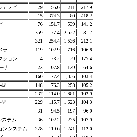
ルテレビ
29
155.6
211
217.9
15
374.3
80
418.2
ビ
76
151.7
539
141.2
359
77.4
2,622
81.7
321
254.4
1,536
212.1
メラ
119
102.9
716
106.8
クション
4
173.2
29
175.4
ーナ
23
197.8
139
64.6
160
77.4
1,336
103.4
ル型
148
76.3
1,258
105.2
237
114.0
1,681
102.9
ル型
229
115.7
1,623
104.3
31
94.5
197
96.0
ーシステム
36
102.2
235
107.9
ョンシステム
228
119.6
1,241
112.0