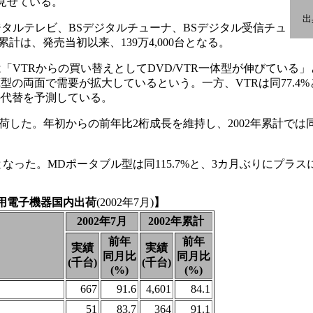
を見せている。
出
デジタルテレビ、BSデジタルチューナ、BSデジタル受信チュ
計は、発売当初以来、139万4,000台となる。
会では「VTRからの買い替えとしてDVD/VTR一体型が伸びてい
型の両面で需要が拡大しているという。一方、VTRは同77.4%
の代替を予測している。
出荷した。年初からの前年比2桁成長を維持し、2002年累計では同1
%となった。MDポータブル型は同115.7%と、3カ月ぶりにプラ
用電子機器国内出荷
(2002年7月)
】
2002年7月
2002年累計
前年
前年
実績
実績
同月比
同月比
(千台)
(千台)
(%)
(%)
667
91.6
4,601
84.1
51
83.7
364
91.1