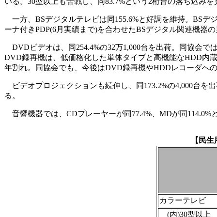
いる。30型以上も苦戦し、同83.7%という2桁台の落ち込み
一方、BSデジタルテレビは同155.6%と好調を維持。BS
ーナ付きPDP(6月実績まで)を合わせたBSデジタル関連機器の累
DVDビデオは、同254.4%の32万1,000台を出荷。同協
DVD録再機は、低価格化した単体タイプと高機能なHDD内蔵
年割れ。同協会でも、今後はDVD録再機やHDDレコーダへ
ビデオプロジェクションも続伸し、同173.2%の4,000台を
る。
音響機器では、CDプレーヤーが同77.4%、MDが同114.0
【民生
カラーテレビ
(内)30型以上