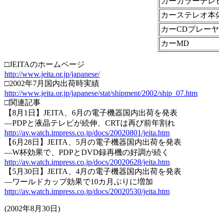
カーカラーテレ
カーステレオ本体
カーCDプレー
カーMD
□JEITAのホームページ
http://www.jeita.or.jp/japanese/
□2002年7月国内出荷時実績
http://www.jeita.or.jp/japanese/stat/shipment/2002/ship_07.htm
□関連記事
【8月1日】JEITA、6月の電子機器国内出荷を発表
―PDPと液晶テレビが続伸、CRTは再び前年割れ
http://av.watch.impress.co.jp/docs/20020801/jeita.htm
【6月28日】JEITA、5月の電子機器国内出荷を発表
―W杯効果で、PDPとDVD録再機の好調が続く
http://av.watch.impress.co.jp/docs/20020628/jeita.htm
【5月30日】JEITA、4月の電子機器国内出荷を発表
―ワールドカップ効果で10カ月ぶりに増加
http://av.watch.impress.co.jp/docs/20020530/jeita.htm
(2002年8月30日)