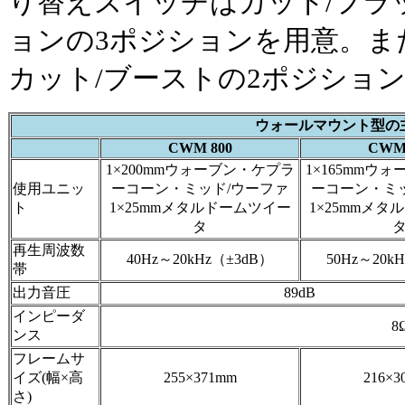
り替えスイッチはカット/フラ
ョンの3ポジションを用意。また
カット/ブーストの2ポジショ
ウォールマウント型の
CWM 800
CWM 
1×200mmウォーブン・ケプラ
1×165mmウ
使用ユニッ
ーコーン・ミッド/ウーファ
ーコーン・ミ
ト
1×25mmメタルドームツイー
1×25mmメ
タ
再生周波数
40Hz～20kHz（±3dB）
50Hz～20k
帯
出力音圧
89dB
インピーダ
8
ンス
フレームサ
イズ(幅×高
255×371mm
216×3
さ)