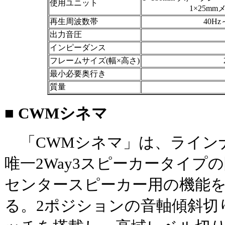
使用ユニット
1×25m
再生周波数帯
40Hz
出力音圧
インピーダンス
フレームサイズ(幅×高さ)
最小必要奥行き
質量
■ CWMシネマ
「CWMシネマ」は、ライン
唯一2Way3スピーカータイプ
センタースピーカー用の機能
る。2ポジションの音軸傾斜切