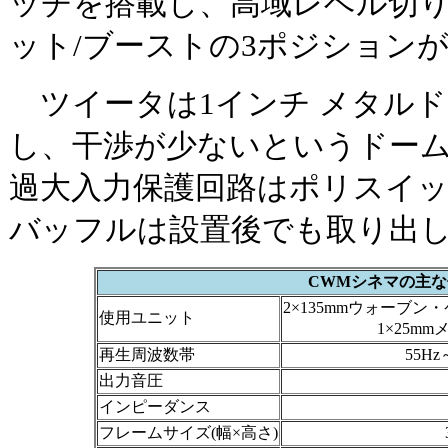
ッチを搭載し、高域レベル切り
ット/ブーストの3ポジション
ツイータは1インチ メタル
し、干渉が少ないというドー
過大入力保護回路はポリスイ
バッフルは設置後でも取り出
CWMシネマの主な
2×135mmウォーブ
使用ユニット
1×25m
再生周波数帯
55Hz
出力音圧
インピーダンス
フレームサイズ(幅×高さ)