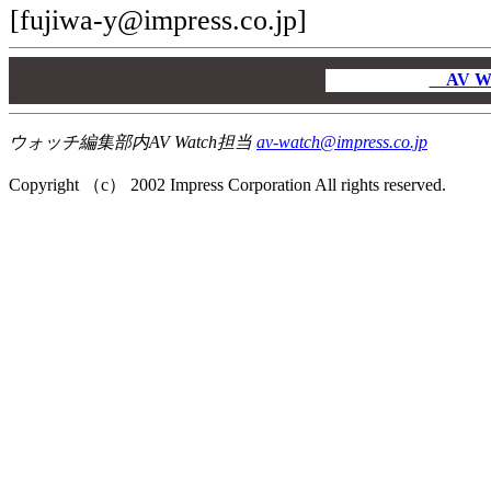
[fujiwa-y@impress.co.jp]
00
00
AV W
00
ウォッチ編集部内AV Watch担当
av-watch@impress.co.jp
Copyright （c） 2002 Impress Corporation All rights reserved.