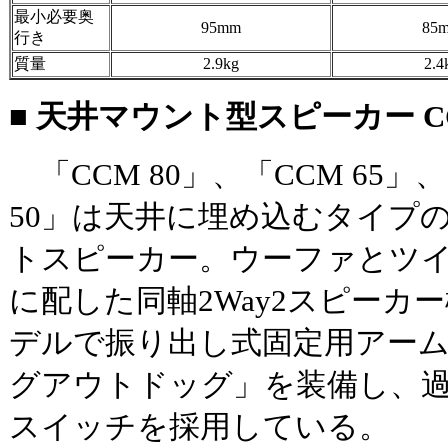
最小必要奥
95mm
85
行き
質量
2.9kg
2.4
■ 天井マウント型スピーカー CCM 
「CCM 80」、「CCM 65」
50」は天井に埋め込むタイプ
トスピーカー。ウーファとツ
に配した同軸2Way2スピーカ
デルで振り出し式固定用アー
グアウトドッグ」を装備し、
スイッチを採用している。