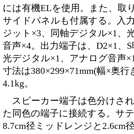
には有機ELを使用。また、取
サイドパネルも付属する。入力
ジット×3、同軸デジタル×1、
音声×4。出力端子は、D2×1、
光デジタル×1、アナログ音声×
寸法は380×299×71mm(幅×
4.1kg。
スピーカー端子は色分けされ
た同色の端子に接続する。サ
8.7cm径ミッドレンジと2.6c