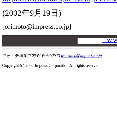
(2002年9月19日)
[orimoto@impress.co.jp]
00
00
AV W
00
ウォッチ編集部内AV Watch担当
av-watch@impress.co.jp
Copyright (c) 2002 Impress Corporation All rights reserved.