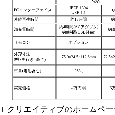
WAV
IEEE 1394
PCインターフェイス
U
USB 1.1
連続再生時間
約12時間
約
約4時間(ACアダプタ)
満充電時間
約3
約8時間(USB経由)
リモコン
オプション
外形寸法
75.9×24.5×112.6mm
72.5×
(幅×奥行き×高さ)
重量(電池含む)
268g
実売価格
4万円弱
5
□クリエイティブのホームペー