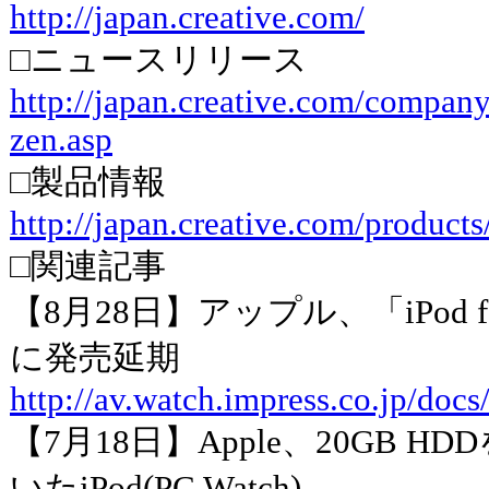
http://japan.creative.com/
□ニュースリリース
http://japan.creative.com/compan
zen.asp
□製品情報
http://japan.creative.com/products
□関連記事
【8月28日】アップル、「iPod fo
に発売延期
http://av.watch.impress.co.jp/doc
【7月18日】Apple、20GB 
いたiPod(PC Watch)