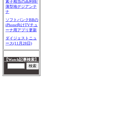
素子相当の高利得/
薄型地デジアンテ
ナ
ソフトバンクBBの
iPhone向けTVチュ
ーナ用アプリ更新
ダイジェストニュ
ース(11月28日)
【Watch記事検索】