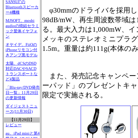
SANSUI”の
Bluetoothスピーカ
φ30mmのドライバを採用
ー4機種
98dB/mW、再生周波数帯域は1
MJSOFT、moshi
audioの焼結セラミ
る。最大入力は1,000mW、
ック筐体イヤフォ
ン
メッキのステレオミニプラグ
オヤイデ、FiiOの
1.5m。重量は約111g(本体のみ
iPhoneリモコン付
きアンプ黒モデル
太陽、dCSのDSD
対応DACやSACD
トランスポートな
また、発売記念キャンペー
ど4製品
ーパッド」のプレゼントキャン
「Blu-ray/DVD発売
日一覧」11月29日
限定で実施される。
の更新情報
ダイジェストニュ
ース(11月30日)
【11月29日】
レビュー
au、iPad miniと第4