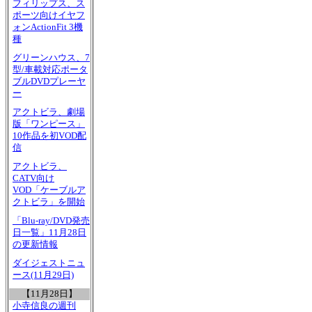
フィリップス、ス
ポーツ向けイヤフ
ォンActionFit 3機
種
グリーンハウス、7
型/車載対応ポータ
ブルDVDプレーヤ
ー
アクトビラ、劇場
版「ワンピース」
10作品を初VOD配
信
アクトビラ、
CATV向け
VOD「ケーブルア
クトビラ」を開始
「Blu-ray/DVD発売
日一覧」11月28日
の更新情報
ダイジェストニュ
ース(11月29日)
【11月28日】
小寺信良の週刊