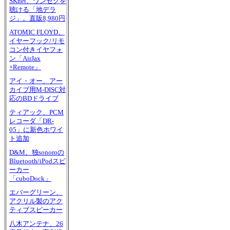
SKnet、ワンセグを
聴ける「地デラ
ジ」。直販8,980円
ATOMIC FLOYD、
イヤーフック/リモ
コン付きイヤフォ
ン「AirJax
+Remote」
アイ・オー、アー
カイブ用M-DISC対
応のBDドライブ
ティアック、PCM
レコーダ「DR-
05」に新色ホワイ
ト追加
D&M、独sonoroの
Bluetooth/iPodスピ
ーカー
「cuboDock」
エバーグリーン、
アクリル製のアク
ティブスピーカー
八木アンテナ、26