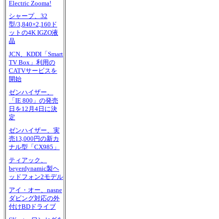
Electric Zooma!
シャープ、32
型/3,840×2,160ド
ットの4K IGZO液
晶
JCN、KDDI「Smart
TV Box」利用の
CATVサービスを
開始
ゼンハイザー、
「IE 800」の発売
日を12月4日に決
定
ゼンハイザー、実
売13,000円の新カ
ナル型「CX985」
ティアック、
beyerdynamic製ヘ
ッドフォン2モデル
アイ・オー、nasne
ダビング対応の外
付けBDドライブ