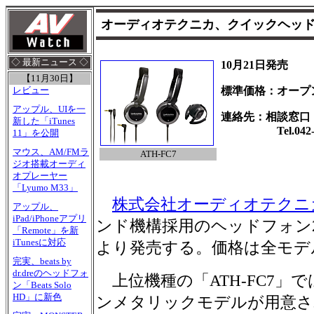
オーディオテクニカ、クイックヘッ
◇ 最新ニュース ◇
10月21日発売
【11月30日】
標準価格：オープ
レビュー
アップル、UIを一
連絡先：相談窓口
新した「iTunes
Tel.042-73
11」を公開
マウス、AM/FMラ
ATH-FC7
ジオ搭載オーディ
オプレーヤー
「Lyumo M33」
株式会社オーディオテクニ
アップル、
iPad/iPhoneアプリ
ンド機構採用のヘッドフォン2
「Remote」を新
iTunesに対応
より発売する。価格は全モデ
完実、beats by
dr.dreのヘッドフォ
上位機種の「ATH-FC7」
ン「Beats Solo
HD」に新色
ンメタリックモデルが用意さ