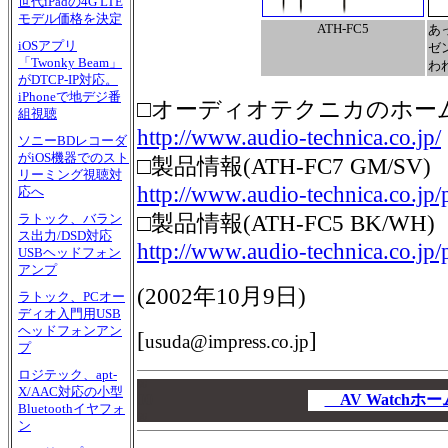
世代iPadの4G LTE
モデル価格を決定
ATH-FC5
あ
iOSアプリ
ゼ
「Twonky Beam」
わ
がDTCP-IP対応。
iPhoneで地デジ番
□オーディオテクニカのホー
組視聴
http://www.audio-technica.co.jp/
ソニーBDレコーダ
がiOS機器でのスト
□製品情報(ATH-FC7 GM/SV)
リーミング視聴対
http://www.audio-technica.co.jp/
応へ
□製品情報(ATH-FC5 BK/WH)
ラトック、バラン
ス出力/DSD対応
http://www.audio-technica.co.jp/
USBヘッドフォン
アンプ
(
2002年10月9日
)
ラトック、PCオー
ディオ入門用USB
ヘッドフォンアン
[
]
usuda@impress.co.jp
プ
ロジテック、apt-
00
X/AAC対応の小型
00
AV Watch
Bluetoothイヤフォ
00
ン