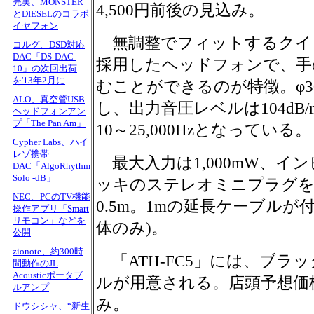
完実、MONSTER
4,500円前後の見込み。
とDIESELのコラボ
イヤフォン
無調整でフィットするクイ
コルグ、DSD対応
DAC「DS-DAC-
採用したヘッドフォンで、手
10」の次回出荷
を'13年2月に
むことができるのが特徴。φ3
ALO、真空管USB
し、出力音圧レベルは104dB
ヘッドフォンアン
プ「The Pan Am」
10～25,000Hzとなっている。
Cypher Labs、ハイ
レゾ携帯
最大入力は1,000mW、イン
DAC「AlgoRhythm
Solo -dB」
ッキのステレオミニプラグを
NEC、PCのTV機能
0.5m。1mの延長ケーブルが
操作アプリ「Smart
リモコン」などを
体のみ)。
公開
zionote、約300時
「ATH-FC5」には、ブラ
間動作のJL
Acousticポータブ
ルが用意される。店頭予想価格
ルアンプ
み。
ドウシシャ、“新生