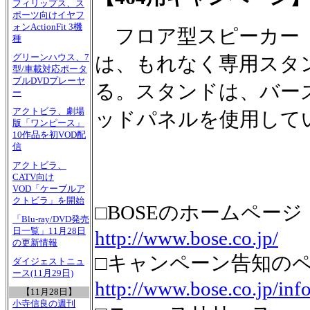
フィリップス、ス
ポーツ向けイヤフ
ォンActionFit 3機
フロア型スピーカー「
種
グリーンハウス、7
は、もれなく専用スタ
型/車載対応ポータ
ブルDVDプレーヤ
る。スタンドは、バー
ー
アクトビラ、劇場
ッドパネルを使用して
版「ワンピース」
10作品を初VOD配
信
アクトビラ、
CATV向け
VOD「ケーブルア
クトビラ」を開始
□BOSEのホームページ
「Blu-ray/DVD発売
日一覧」11月28日
http://www.bose.co.jp/
の更新情報
□キャンペーン告知の
ダイジェストニュ
ース(11月29日)
http://www.bose.co.jp/in
【11月28日】
小寺信良の週刊