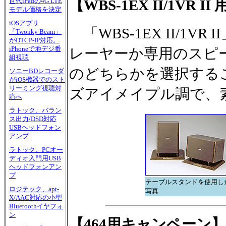
【WBS-1EX II/1VR
世代iPadの4G LTE
モデル価格を決定
iOSアプリ
「WBS-1EX II/1
「Twonky Beam」
がDTCP-IP対応。
iPhoneで地デジ番
レーヤーか専用のスピー
組視聴
のどちらかを選択する
ソニーBDレコーダ
がiOS機器でのスト
リーミング視聴対
ズアイメイプル調で、素
応へ
ラトック、バラン
ス出力/DSD対応
USBヘッドフォン
アンプ
ラトック、PCオー
ディオ入門用USB
ヘッドフォンアン
プ
テーブルスタンドを使用し
ロジテック、apt-
写真
X/AAC対応の小型
Bluetoothイヤフォ
ン
【464用キャンペーン】