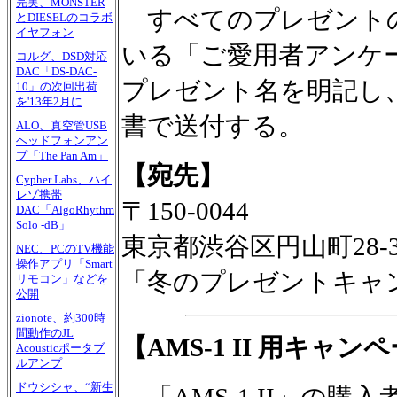
完実、MONSTER
すべてのプレゼントの
とDIESELのコラボ
イヤフォン
いる「ご愛用者アンケ
コルグ、DSD対応
DAC「DS-DAC-
プレゼント名を明記し、
10」の次回出荷
を'13年2月に
書で送付する。
ALO、真空管USB
ヘッドフォンアン
プ「The Pan Am」
【宛先】
Cypher Labs、ハイ
レゾ携帯
〒150-0044
DAC「AlgoRhythm
Solo -dB」
東京都渋谷区円山町28-
NEC、PCのTV機能
操作アプリ「Smart
「冬のプレゼントキャ
リモコン」などを
公開
zionote、約300時
間動作のJL
【AMS-1 II 用キャン
Acousticポータブ
ルアンプ
ドウシシャ、“新生