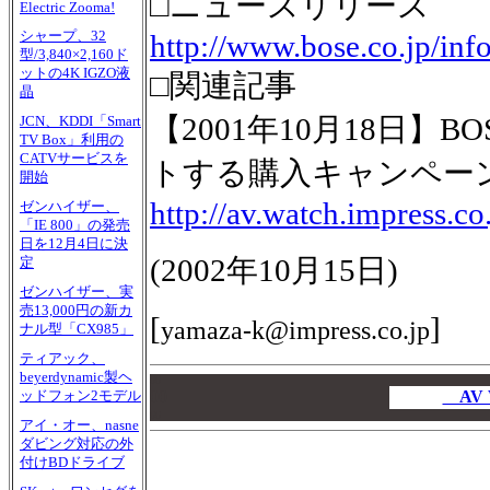
□ニュースリリース
Electric Zooma!
シャープ、32
http://www.bose.co.jp/in
型/3,840×2,160ド
ットの4K IGZO液
□関連記事
晶
【2001年10月18日】
JCN、KDDI「Smart
TV Box」利用の
CATVサービスを
トする購入キャンペー
開始
http://av.watch.impress.c
ゼンハイザー、
「IE 800」の発売
日を12月4日に決
(
2002年10月15日
)
定
ゼンハイザー、実
売13,000円の新カ
[
]
yamaza-k@impress.co.jp
ナル型「CX985」
ティアック、
beyerdynamic製ヘ
00
00
AV 
ッドフォン2モデル
00
アイ・オー、nasne
ダビング対応の外
付けBDドライブ