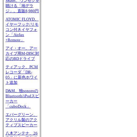
SKnet、ワンセグを
聴ける「地デラ
ジ」。直販8,980円
ATOMIC FLOYD、
イヤーフック/リモ
コン付きイヤフォ
ン「AirJax
+Remote」
アイ・オー、アー
カイブ用M-DISC対
応のBDドライブ
ティアック、PCM
レコーダ「DR-
05」に新色ホワイ
ト追加
D&M、独sonoroの
Bluetooth/iPodスピ
ーカー
「cuboDock」
エバーグリーン、
アクリル製のアク
ティブスピーカー
八木アンテナ、26