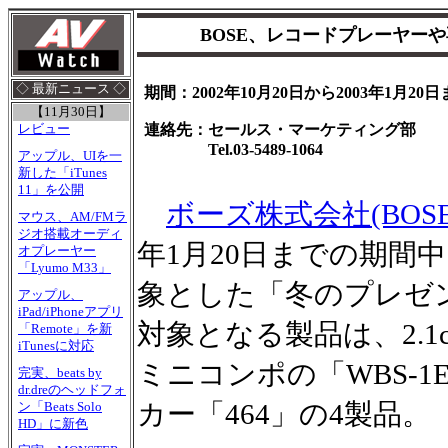
BOSE、レコードプレーヤー
◇ 最新ニュース ◇
期間：2002年10月20日から2003年1月20
【11月30日】
連絡先：セールス・マーケティング部
レビュー
Tel.03-5489-1064
アップル、UIを一
新した「iTunes
11」を公開
ボーズ株式会社(BOSE
マウス、AM/FMラ
ジオ搭載オーディ
年1月20日までの期間
オプレーヤー
「Lyumo M33」
象とした「冬のプレゼ
アップル、
iPad/iPhoneアプリ
対象となる製品は、2.1c
「Remote」を新
iTunesに対応
ミニコンポの「WBS-1EX
完実、beats by
dr.dreのヘッドフォ
カー「464」の4製品。
ン「Beats Solo
HD」に新色