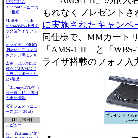
「AMS-1 II」の
SANSUI”の
Bluetoothスピーカ
もれなくプレゼントさ
ー4機種
MJSOFT、moshi
に実施されたキャンペ
audioの焼結セラミ
ック筐体イヤフォ
同仕様で、MMカート
ン
オヤイデ、FiiOの
「AMS-1 II」と「WBS-
iPhoneリモコン付
きアンプ黒モデル
ライザ搭載のフォノ入
太陽、dCSのDSD
対応DACやSACD
トランスポートな
ど4製品
「Blu-ray/DVD発売
日一覧」11月29日
の更新情報
ダイジェストニュ
ース(11月30日)
プレゼントされる
【11月29日】
レーヤ
レビュー
au、iPad miniと第4