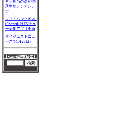
素子相当の高利得/
薄型地デジアンテ
ナ
ソフトバンクBBの
iPhone向けTVチュ
ーナ用アプリ更新
ダイジェストニュ
ース(11月28日)
【Watch記事検索】