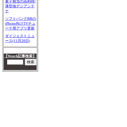
素子相当の高利得/
薄型地デジアンテ
ナ
ソフトバンクBBの
iPhone向けTVチュ
ーナ用アプリ更新
ダイジェストニュ
ース(11月28日)
【Watch記事検索】