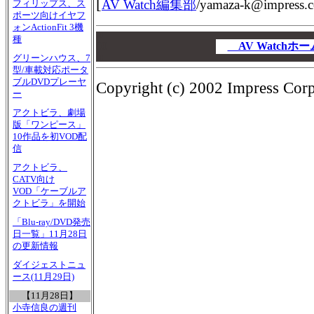
[
AV Watch編集部
/
yamaza-k@impress.c
フィリップス、ス
ポーツ向けイヤフ
ォンActionFit 3機
00
種
00
AV Watch
グリーンハウス、7
00
型/車載対応ポータ
ブルDVDプレーヤ
Copyright (c) 2002 Impress Corpo
ー
アクトビラ、劇場
版「ワンピース」
10作品を初VOD配
信
アクトビラ、
CATV向け
VOD「ケーブルア
クトビラ」を開始
「Blu-ray/DVD発売
日一覧」11月28日
の更新情報
ダイジェストニュ
ース(11月29日)
【11月28日】
小寺信良の週刊