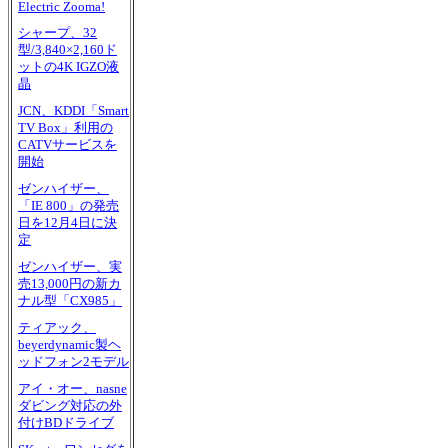
Electric Zooma!
シャープ、32
型/3,840×2,160ド
ットの4K IGZO液
晶
JCN、KDDI「Smart
TV Box」利用の
CATVサービスを
開始
ゼンハイザー、
「IE 800」の発売
日を12月4日に決
定
ゼンハイザー、実
売13,000円の新カ
ナル型「CX985」
ティアック、
beyerdynamic製ヘ
ッドフォン2モデル
アイ・オー、nasne
ダビング対応の外
付けBDドライブ