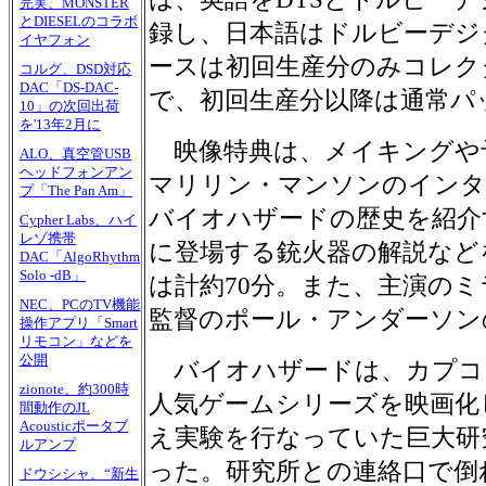
完実、MONSTER
とDIESELのコラボ
録し、日本語はドルビーデジタ
イヤフォン
ースは初回生産分のみコレク
コルグ、DSD対応
DAC「DS-DAC-
で、初回生産分以降は通常パ
10」の次回出荷
を'13年2月に
映像特典は、メイキングや
ALO、真空管USB
ヘッドフォンアン
マリリン・マンソンのインタ
プ「The Pan Am」
バイオハザードの歴史を紹介
Cypher Labs、ハイ
レゾ携帯
に登場する銃火器の解説など
DAC「AlgoRhythm
Solo -dB」
は計約70分。また、主演の
NEC、PCのTV機能
監督のポール・アンダーソン
操作アプリ「Smart
リモコン」などを
公開
バイオハザードは、カプコ
zionote、約300時
人気ゲームシリーズを映画化
間動作のJL
Acousticポータブ
え実験を行なっていた巨大研
ルアンプ
った。研究所との連絡口で倒
ドウシシャ、“新生