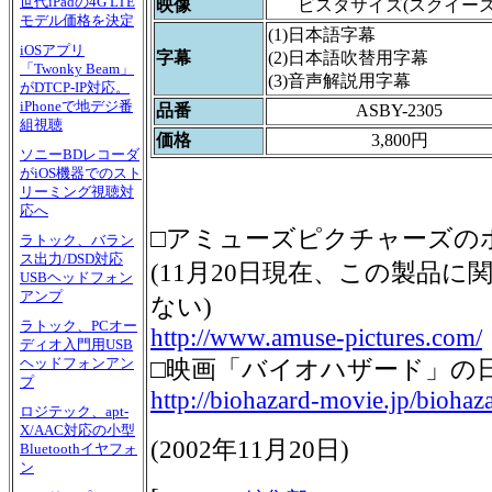
世代iPadの4G LTE
映像
ビスタサイズ(スクイーズ
モデル価格を決定
(1)日本語字幕
iOSアプリ
字幕
(2)日本語吹替用字幕
「Twonky Beam」
(3)音声解説用字幕
がDTCP-IP対応。
iPhoneで地デジ番
品番
ASBY-2305
組視聴
価格
3,800円
ソニーBDレコーダ
がiOS機器でのスト
リーミング視聴対
応へ
□アミューズピクチャーズの
ラトック、バラン
ス出力/DSD対応
(11月20日現在、この製品
USBヘッドフォン
アンプ
ない)
ラトック、PCオー
http://www.amuse-pictures.com/
ディオ入門用USB
ヘッドフォンアン
□映画「バイオハザード」の
プ
http://biohazard-movie.jp/biohaza
ロジテック、apt-
X/AAC対応の小型
(
2002年11月20日
)
Bluetoothイヤフォ
ン