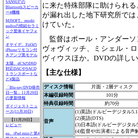
SANSUI”の
に来た特殊部隊に助けられる
Bluetoothスピーカ
ー4機種
が漏れ出した地下研究所では
MJSOFT、moshi
けていた。
audioの焼結セラミ
ック筐体イヤフォ
ン
監督はポール・アンダーソ
オヤイデ、FiiOの
ヴォヴィッチ、ミシェル・ロ
iPhoneリモコン付
きアンプ黒モデル
ヴィウスほか。DVDの詳し
太陽、dCSのDSD
対応DACやSACD
【主な仕様】
トランスポートな
ど4製品
ディスク情報
片面・2層ディスク
「Blu-ray/DVD発売
日一覧」11月29日
本編収録時間
101分
の更新情報
特典収録時間
約70分
ダイジェストニュ
(1)英語(ドルビーデジタル5.1c
ース(11月30日)
(2)英語(DTS)
【11月29日】
音声
(3)日本語(ドルビーデジタル5.
レビュー
(4)監督や出演者による音声
au、iPad miniと第4