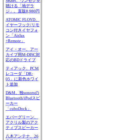
SKnet、ワンセグを
聴ける「地デラ
ジ」。直販8,980円
ATOMIC FLOYD、
イヤーフック/リモ
コン付きイヤフォ
ン「AirJax
+Remote」
アイ・オー、アー
カイブ用M-DISC対
応のBDドライブ
ティアック、PCM
レコーダ「DR-
05」に新色ホワイ
ト追加
D&M、独sonoroの
Bluetooth/iPodスピ
ーカー
「cuboDock」
エバーグリーン、
アクリル製のアク
ティブスピーカー
八木アンテナ、26