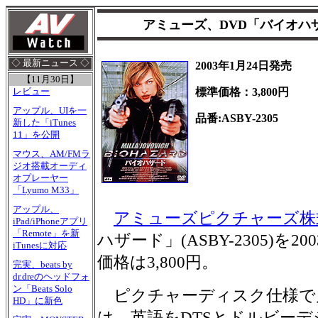
アミューズ、DVD「バイオハザ
◇ 最新ニュース ◇
2003年1月24日発売
【11月30日】
標準価格：3,800円
レビュー
アップル、UIを一
品番:ASBY-2305
新した「iTunes
11」を公開
マウス、AM/FMラ
ジオ搭載オーディ
オプレーヤー
「Lyumo M33」
アップル、
アミューズピクチャーズ株
iPad/iPhoneアプリ
「Remote」を新
ハザード」(ASBY-2305)を2
iTunesに対応
価格は3,800円。
完実、beats by
dr.dreのヘッドフォ
ン「Beats Solo
ピクチャーディスク仕様で
HD」に新色
は、英語をDTSとドルビーデジ