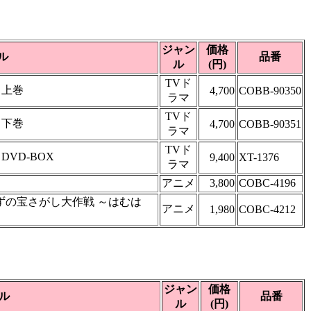
ジャン
価格
ル
品番
ル
(円)
TVド
 上巻
4,700
COBB-90350
ラマ
TVド
 下巻
4,700
COBB-90351
ラマ
TVド
VD-BOX
9,400
XT-1376
ラマ
アニメ
3,800
COBC-4196
ずの宝さがし大作戦 ～はむは
アニメ
1,980
COBC-4212
ジャン
価格
ル
品番
ル
(円)