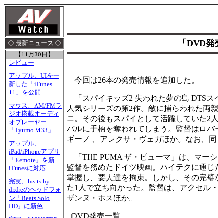
「DVD発
◇ 最新ニュース ◇
【11月30日】
レビュー
アップル、UIを一
今回は26本の発売情報を追加した。
新した「iTunes
11」を公開
「スパイキッズ2 失われた夢の島 DTS
マウス、AM/FMラ
人気シリーズの第2作。敵に捕らわれた両
ジオ搭載オーディ
ニ。その後もスパイとして活躍していた2
オプレーヤー
バルに手柄を奪われてしまう。監督はロバ
「Lyumo M33」
ギーノ 、アレクサ・ヴェガほか。なお、
アップル、
iPad/iPhoneアプリ
「THE PUMA ザ・ピューマ」は、マ
「Remote」を新
監督を務めたドイツ映画。ハイテクに通じ
iTunesに対応
掌握し、要人達を拘束。しかし、その完璧
完実、beats by
た1人で立ち向かった。監督は、アクセル
dr.dreのヘッドフォ
ザンヌ・ホスほか。
ン「Beats Solo
HD」に新色
□DVD発売一覧