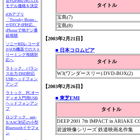
世代iPadの4G LTE
タイトル
モデル価格を決定
iOSアプリ
宝島(7)
「Twonky Beam」
がDTCP-IP対応。
宝島(8)
iPhoneで地デジ番
組視聴
【2003年2月21日】
ソニーBDレコーダ
がiOS機器でのスト
■ 日本コロムビア
リーミング視聴対
応へ
タイトル
ラトック、バラン
W3(ワンダースリー) DVD-BOX(2)
ス出力/DSD対応
USBヘッドフォン
アンプ
【2003年2月26日】
ラトック、PCオー
■ 東芝EMI
ディオ入門用USB
ヘッドフォンアン
プ
タイトル
ロジテック、apt-
DEEP 2001 7th IMPACT in ARIAKE
X/AAC対応の小型
Bluetoothイヤフォ
岩波映像シリーズ 鉄道映画名作集
ン