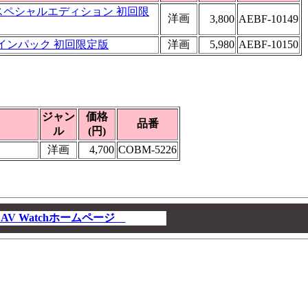
Sスペシャルエディション 初回限
洋画
3,800
AEBF-10149
ツインパック 初回限定版
洋画
5,980
AEBF-10150
ジャン
価格
品番
ル
(円)
洋画
4,700
COBM-5226
V Watchホームページ
00