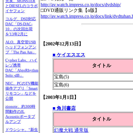
完実、MONSTER
http://av.watch.impress.co.jp/docs/dvdship/
とDIESELのコラボ
□DVD通販リンク集【α版】
イヤフォン
http://av.watch.impress.co.jp/docs/link/dvdtuhan
コルグ、DSD対応
DAC「DS-DAC-
10」の次回出荷
を'13年2月に
ALO、真空管USB
【2002年12月13日】
ヘッドフォンアン
プ「The Pan Am」
■ ケイエスエス
Cypher Labs、ハイ
タイトル
レゾ携帯
DAC「AlgoRhythm
Solo -dB」
宝島(5)
NEC、PCのTV機能
宝島(6)
操作アプリ「Smart
リモコン」などを
【2003年1月1日】
公開
zionote、約300時
■ 角川書店
間動作のJL
Acousticポータブ
タイトル
ルアンプ
ドウシシャ、“新生
幻魔大戦 通常版