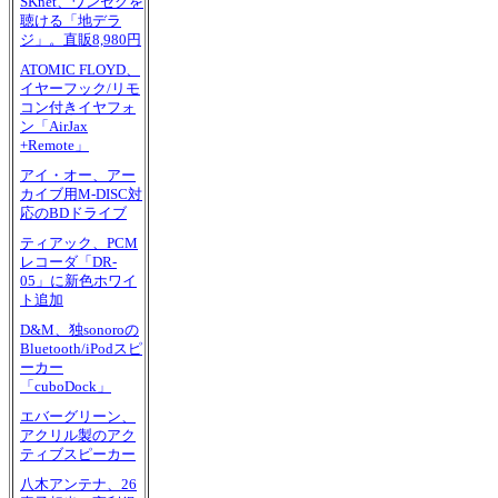
SKnet、ワンセグを
聴ける「地デラ
ジ」。直販8,980円
ATOMIC FLOYD、
イヤーフック/リモ
コン付きイヤフォ
ン「AirJax
+Remote」
アイ・オー、アー
カイブ用M-DISC対
応のBDドライブ
ティアック、PCM
レコーダ「DR-
05」に新色ホワイ
ト追加
D&M、独sonoroの
Bluetooth/iPodスピ
ーカー
「cuboDock」
エバーグリーン、
アクリル製のアク
ティブスピーカー
八木アンテナ、26