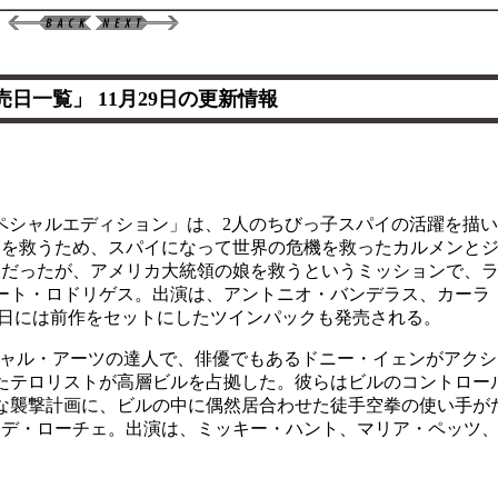
売日一覧」 11月29日の更新情報
スペシャルエディション」は、2人のちびっ子スパイの活躍を描
親を救うため、スパイになって世界の危機を救ったカルメンと
人だったが、アメリカ大統領の娘を救うというミッションで、
ート・ロドリゲス。出演は、アントニオ・バンデラス、カーラ
同日には前作をセットにしたツインパックも発売される。
ーシャル・アーツの達人で、俳優でもあるドニー・イェンがアク
たテロリストが高層ビルを占拠した。彼らはビルのコントロー
な襲撃計画に、ビルの中に偶然居合わせた徒手空拳の使い手が
・デ・ローチェ。出演は、ミッキー・ハント、マリア・ペッツ