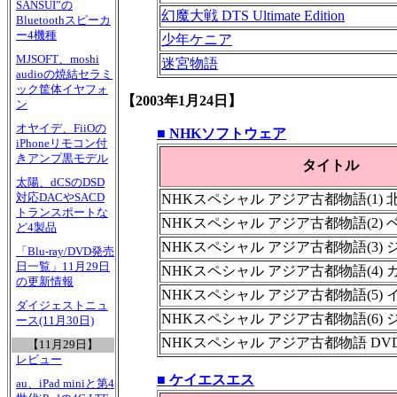
SANSUI”の
幻魔大戦 DTS Ultimate Edition
Bluetoothスピーカ
ー4機種
少年ケニア
MJSOFT、moshi
迷宮物語
audioの焼結セラミ
ック筐体イヤフォ
【2003年1月24日】
ン
オヤイデ、FiiOの
■ NHKソフトウェア
iPhoneリモコン付
きアンプ黒モデル
タイトル
太陽、dCSのDSD
対応DACやSACD
NHKスペシャル アジア古都物語(1) 
トランスポートな
NHKスペシャル アジア古都物語(2) 
ど4製品
NHKスペシャル アジア古都物語(3)
「Blu-ray/DVD発売
日一覧」11月29日
NHKスペシャル アジア古都物語(4)
の更新情報
NHKスペシャル アジア古都物語(5)
ダイジェストニュ
NHKスペシャル アジア古都物語(6)
ース(11月30日)
NHKスペシャル アジア古都物語 DVD
【11月29日】
レビュー
■ ケイエスエス
au、iPad miniと第4