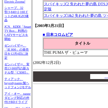
Electric Zooma!
スパイキッズ2 失われた夢の島 DT
シャープ、32
定版
型/3,840×2,160ド
スパイキッズ1&2 失われた夢の島 
ットの4K IGZO液
晶
【2003年3月21日】
JCN、KDDI「Smart
TV Box」利用の
■ 日本コロムビア
CATVサービスを
開始
タイトル
ゼンハイザー、
「IE 800」の発売
THE PUMA ザ・ピューマ
日を12月4日に決
定
(2002年12月2日)
ゼンハイザー、実
売13,000円の新カ
ナル型「CX985」
00
00
A
ティアック、
00
beyerdynamic製ヘ
ッドフォン2モデル
アイ・オー、nasne
ダビング対応の外
付けBDドライブ