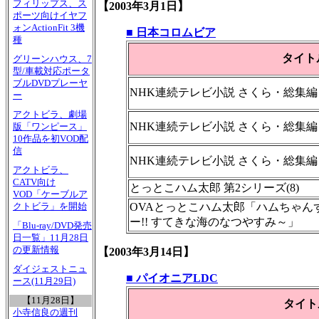
フィリップス、ス
【2003年3月1日】
ポーツ向けイヤフ
ォンActionFit 3機
■ 日本コロムビア
種
タイト
グリーンハウス、7
型/車載対応ポータ
ブルDVDプレーヤ
NHK連続テレビ小説 さくら・総集編
ー
アクトビラ、劇場
NHK連続テレビ小説 さくら・総集編
版「ワンピース」
10作品を初VOD配
信
NHK連続テレビ小説 さくら・総集編 D
アクトビラ、
CATV向け
とっとこハム太郎 第2シリーズ(8)
VOD「ケーブルア
OVAとっとこハム太郎「ハムちゃん
クトビラ」を開始
ー!! すてきな海のなつやすみ～」
「Blu-ray/DVD発売
日一覧」11月28日
の更新情報
【2003年3月14日】
ダイジェストニュ
■ パイオニアLDC
ース(11月29日)
【11月28日】
タイト
小寺信良の週刊