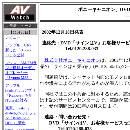
ポニーキャニオン、DVD
―
◇ 最新ニュース ◇
2002年12月18日発表
【11月30日】
レビュー
連絡先：DVD「サインはV」お客様サー
アップル、UIを一
Tel.0120-288-033
新した「iTunes
11」を公開
株式会社ポニーキャニオン
は、2002年12
マウス、AM/FMラ
品の「サインはV 第6巻」(PCBX-503
ジオ搭載オーディ
オプレーヤー
問題箇所は、ジャケット内面のモノクロ面
「Lyumo M33」
れや滲みによる汚れがあるものが混入して
アップル、
iPad/iPhoneアプリ
同社ではこの不具合に対応するため、該当
「Remote」を新
は下記のサービスセンターまで、電話か電
iTunesに対応
れ、受付期間は2003年の3月末日まで。
完実、beats by
dr.dreのヘッドフォ
連絡・問い合わせ先：
ン「Beats Solo
DVD「サインはV」お客様サービスセ
HD」に新色
Tel.0120-288-033