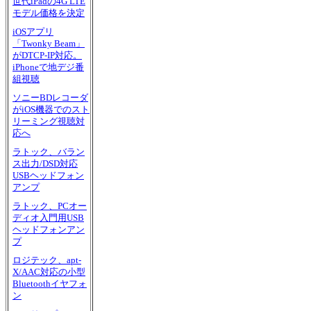
世代iPadの4G LTE
モデル価格を決定
iOSアプリ
「Twonky Beam」
がDTCP-IP対応。
iPhoneで地デジ番
組視聴
ソニーBDレコーダ
がiOS機器でのスト
リーミング視聴対
応へ
ラトック、バラン
ス出力/DSD対応
USBヘッドフォン
アンプ
ラトック、PCオー
ディオ入門用USB
ヘッドフォンアン
プ
ロジテック、apt-
X/AAC対応の小型
Bluetoothイヤフォ
ン