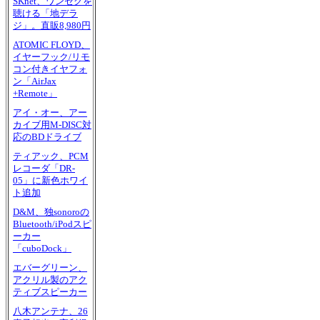
SKnet、ワンセグを
聴ける「地デラ
ジ」。直販8,980円
ATOMIC FLOYD、
イヤーフック/リモ
コン付きイヤフォ
ン「AirJax
+Remote」
アイ・オー、アー
カイブ用M-DISC対
応のBDドライブ
ティアック、PCM
レコーダ「DR-
05」に新色ホワイ
ト追加
D&M、独sonoroの
Bluetooth/iPodスピ
ーカー
「cuboDock」
エバーグリーン、
アクリル製のアク
ティブスピーカー
八木アンテナ、26