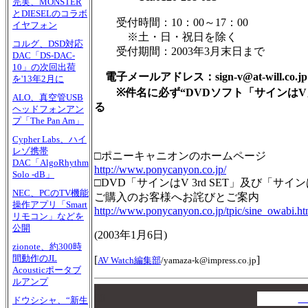
完実、MONSTER
とDIESELのコラボ
受付時間：10：00～17：00
イヤフォン
※土・日・祝日を除く
コルグ、DSD対応
受付期間：2003年3月末日まで
DAC「DS-DAC-
10」の次回出荷
電子メールアドレス：sign-v@at-will.co.jp
を'13年2月に
※件名に必ず“DVDソフト「サインはV
ALO、真空管USB
る
ヘッドフォンアン
プ「The Pan Am」
Cypher Labs、ハイ
レゾ携帯
□ポニーキャニオンのホームページ
DAC「AlgoRhythm
http://www.ponycanyon.co.jp/
Solo -dB」
□DVD「サインはV 3rd SET」及び「サイン
NEC、PCのTV機能
ご購入のお客様へお詫びとご案内
操作アプリ「Smart
http://www.ponycanyon.co.jp/tpic/sine_owabi.ht
リモコン」などを
公開
(
2003年1月6日
)
zionote、約300時
間動作のJL
[
]
AV Watch編集部
/
yamaza-k@impress.co.jp
Acousticポータブ
ルアンプ
00
00
A
ドウシシャ、“新生