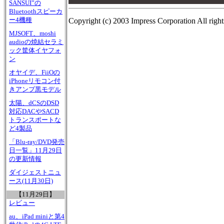
00
SANSUI”の
Bluetoothスピーカ
ー4機種
Copyright (c) 2003 Impress Corporation All right
MJSOFT、moshi
audioの焼結セラミ
ック筐体イヤフォ
ン
オヤイデ、FiiOの
iPhoneリモコン付
きアンプ黒モデル
太陽、dCSのDSD
対応DACやSACD
トランスポートな
ど4製品
「Blu-ray/DVD発売
日一覧」11月29日
の更新情報
ダイジェストニュ
ース(11月30日)
【11月29日】
レビュー
au、iPad miniと第4