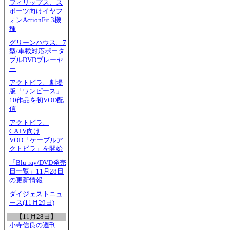
フィリップス、ス
ポーツ向けイヤフ
ォンActionFit 3機
種
グリーンハウス、7
型/車載対応ポータ
ブルDVDプレーヤ
ー
アクトビラ、劇場
版「ワンピース」
10作品を初VOD配
信
アクトビラ、
CATV向け
VOD「ケーブルア
クトビラ」を開始
「Blu-ray/DVD発売
日一覧」11月28日
の更新情報
ダイジェストニュ
ース(11月29日)
【11月28日】
小寺信良の週刊