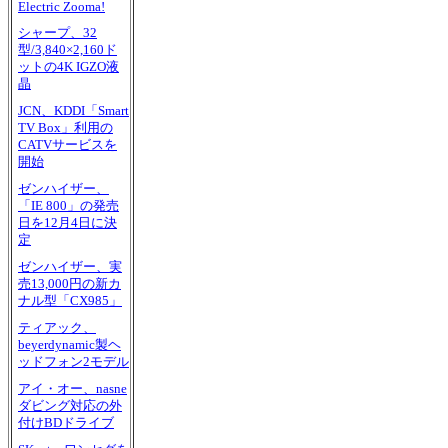
Electric Zooma!
シャープ、32
型/3,840×2,160ド
ットの4K IGZO液
晶
JCN、KDDI「Smart
TV Box」利用の
CATVサービスを
開始
ゼンハイザー、
「IE 800」の発売
日を12月4日に決
定
ゼンハイザー、実
売13,000円の新カ
ナル型「CX985」
ティアック、
beyerdynamic製ヘ
ッドフォン2モデル
アイ・オー、nasne
ダビング対応の外
付けBDドライブ