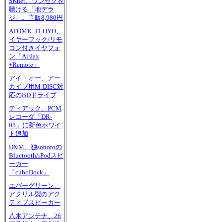
SKnet、ワンセグを
聴ける「地デラ
ジ」。直販8,980円
ATOMIC FLOYD、
イヤーフック/リモ
コン付きイヤフォ
ン「AirJax
+Remote」
アイ・オー、アー
カイブ用M-DISC対
応のBDドライブ
ティアック、PCM
レコーダ「DR-
05」に新色ホワイ
ト追加
D&M、独sonoroの
Bluetooth/iPodスピ
ーカー
「cuboDock」
エバーグリーン、
アクリル製のアク
ティブスピーカー
八木アンテナ、26