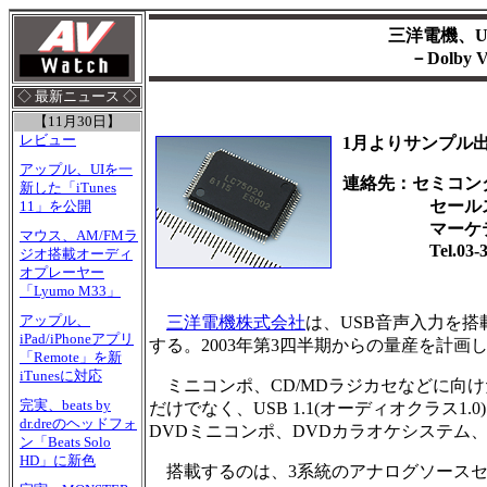
三洋電機、U
－Dolby
◇ 最新ニュース ◇
【11月30日】
レビュー
1月よりサンプル
アップル、UIを一
連絡先：セミコン
新した「iTunes
セールス&マ
11」を公開
マーケティ
マウス、AM/FMラ
Tel.03-383
ジオ搭載オーディ
オプレーヤー
「Lyumo M33」
アップル、
三洋電機株式会社
は、USB音声入力を搭載
iPad/iPhoneアプリ
する。2003年第3四半期からの量産を計画し
「Remote」を新
iTunesに対応
ミニコンポ、CD/MDラジカセなどに向けたホ
完実、beats by
だけでなく、USB 1.1(オーディオクラス
dr.dreのヘッドフォ
DVDミニコンポ、DVDカラオケシステム
ン「Beats Solo
HD」に新色
搭載するのは、3系統のアナログソースセレク