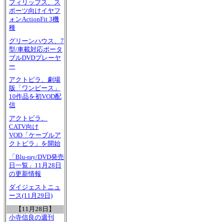
フィリップス、ス
ポーツ向けイヤフ
ォンActionFit 3機
種
グリーンハウス、7
型/車載対応ポータ
ブルDVDプレーヤ
ー
アクトビラ、劇場
版「ワンピース」
10作品を初VOD配
信
アクトビラ、
CATV向け
VOD「ケーブルア
クトビラ」を開始
「Blu-ray/DVD発売
日一覧」11月28日
の更新情報
ダイジェストニュ
ース(11月29日)
【11月28日】
小寺信良の週刊