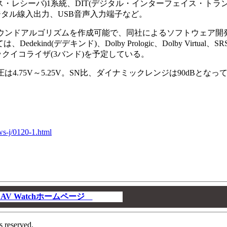
ェイス・レシーバ)1系統、DIT(デジタル・インターフェイス・トラ
デジタル線入出力、USB音声入力端子など。
ンドアルゴリズムを作成可能で、同社によるソフトウェア開
ind(デデキンド)、Dolby Prologic、Dolby Virtual、SR
ックイコライザ(3バンド)を予定している。
は4.75V～5.25V。SN比、ダイナミックレンジは90dBとなっ
ws-j/0120-1.html
V Watchホームページ
00
s reserved.