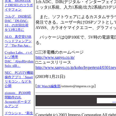
完実、MONSTER
1ch ADC、DIR(デジタル・インターフ
とDIESELのコラボ
ミッタ)1系統、入力1系統/出力2系統の3
イヤフォン
また、ソフトウェアによるカスタムサラウ
コルグ、DSD対応
DAC「DS-DAC-
発注できる。ユーザー向けDSPソフトとしては、Dedek
10」の次回出荷
AViSS、カラオケマイクエコー、グラフィ
を'13年2月に
ALO、真空管USB
パッケージはQIP100Eで、5V時の電源電圧
ヘッドフォンアン
る。
プ「The Pan Am」
□三洋電機のホームページ
Cypher Labs、ハイ
レゾ携帯
http://www.sanyo.co.jp/
DAC「AlgoRhythm
□ニュースリリース
Solo -dB」
http://www.sanyo.co.jp/koho/hypertext4/0301ne
NEC、PCのTV機能
(2003年1月21日)
操作アプリ「Smart
リモコン」などを
[
]
公開
AV Watch編集部
/
orimoto@impress.co.jp
zionote、約300時
00
間動作のJL
00
A
Acousticポータブ
00
ルアンプ
ドウシシャ、“新生
Copyright (c) 2003 Impress Corporation All right