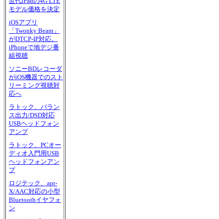
世代iPadの4G LTE
モデル価格を決定
iOSアプリ
「Twonky Beam」
がDTCP-IP対応。
iPhoneで地デジ番
組視聴
ソニーBDレコーダ
がiOS機器でのスト
リーミング視聴対
応へ
ラトック、バラン
ス出力/DSD対応
USBヘッドフォン
アンプ
ラトック、PCオー
ディオ入門用USB
ヘッドフォンアン
プ
ロジテック、apt-
X/AAC対応の小型
Bluetoothイヤフォ
ン