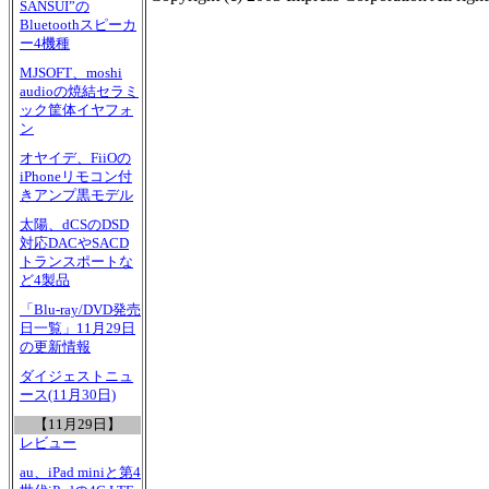
SANSUI”の
Bluetoothスピーカ
ー4機種
MJSOFT、moshi
audioの焼結セラミ
ック筐体イヤフォ
ン
オヤイデ、FiiOの
iPhoneリモコン付
きアンプ黒モデル
太陽、dCSのDSD
対応DACやSACD
トランスポートな
ど4製品
「Blu-ray/DVD発売
日一覧」11月29日
の更新情報
ダイジェストニュ
ース(11月30日)
【11月29日】
レビュー
au、iPad miniと第4