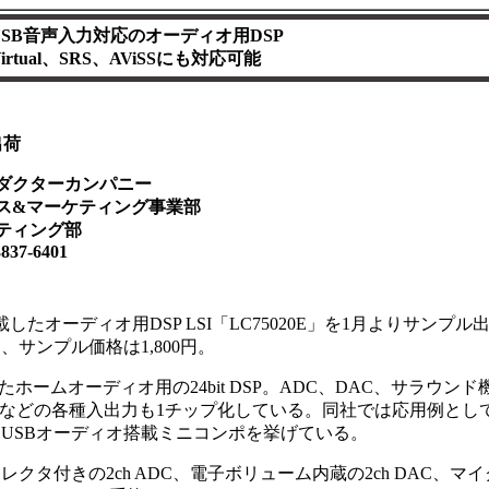
SB音声入力対応のオーディオ用DSP
 Virtual、SRS、AViSSにも対応可能
出荷
ダクターカンパニー
ーケティング事業部
ング部
7-6401
したオーディオ用DSP LSI「LC75020E」を1月よりサンプル
、サンプル価格は1,800円。
ームオーディオ用の24bit DSP。ADC、DAC、サラウンド
1.0)などの各種入出力も1チップ化している。同社では応用例とし
、USBオーディオ搭載ミニコンポを挙げている。
タ付きの2ch ADC、電子ボリューム内蔵の2ch DAC、マイ