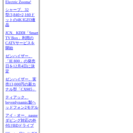
Electric Zooma!
シャープ、32
型/3,840×2,160ド
ットの4K IGZO液
晶
JCN、KDDI「Smart
TV Box」利用の
CATVサービスを
開始
ゼンハイザー、
「IE 800」の発売
日を12月4日に決
定
ゼンハイザー、実
売13,000円の新カ
ナル型「CX985」
ティアック、
beyerdynamic製ヘ
ッドフォン2モデル
アイ・オー、nasne
ダビング対応の外
付けBDドライブ