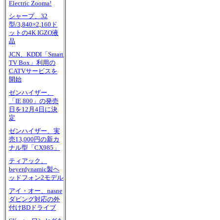
Electric Zooma!
シャープ、32
型/3,840×2,160ド
ットの4K IGZO液
晶
JCN、KDDI「Smart
TV Box」利用の
CATVサービスを
開始
ゼンハイザー、
「IE 800」の発売
日を12月4日に決
定
ゼンハイザー、実
売13,000円の新カ
ナル型「CX985」
ティアック、
beyerdynamic製ヘ
ッドフォン2モデル
アイ・オー、nasne
ダビング対応の外
付けBDドライブ