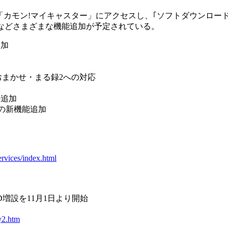
で「カモン!マイキャスター」にアクセスし、｢ソフトダウンロード
などさまざまな機能追加が予定されている。
追加
おまかせ・まる録2への対応
の追加
ドの新機能追加
rvices/index.html
D増設を11月1日より開始
y2.htm