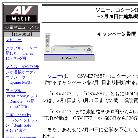
ソニー、コクーンH
－2月20日に編
◇ 最新ニュース ◇
キャンペーン期間：
【11月30日】
レビュー
アップル、UIを一
新した「iTunes
CSV-E77
11」を公開
マウス、AM/FMラ
ジオ搭載オーディ
ソニー
は、「CSV-E77/S57」(コク
オプレーヤー
げするキャンペーンを2月1日より開始する
「Lyumo M33」
アップル、
「CSV-E77」、「CSV-S57」ともにH
iPad/iPhoneアプリ
ンは、2月1日より3月31日までの間、増設費
「Remote」を新
iTunesに対応
「CSV-E77」が従来価格59,800円から49,
完実、beats by
HDD容量は「CSV-E77」が160GBから320
dr.dreのヘッドフォ
ン「Beats Solo
また、あわせて2月20日に公開を予定して
HD」に新色
れた。