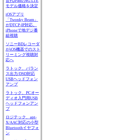
世代iPadの4G LTE
モデル価格を決定
iOSアプリ
「Twonky Beam」
がDTCP-IP対応。
iPhoneで地デジ番
組視聴
ソニーBDレコーダ
がiOS機器でのスト
リーミング視聴対
応へ
ラトック、バラン
ス出力/DSD対応
USBヘッドフォン
アンプ
ラトック、PCオー
ディオ入門用USB
ヘッドフォンアン
プ
ロジテック、apt-
X/AAC対応の小型
Bluetoothイヤフォ
ン