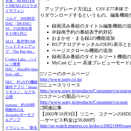
完実、MONSTER
とDIESELのコラボ
アップグレード方法は、CSV-E77本体
イヤフォン
りダウンロードするというもの。編集機能
コルグ、DSD対応
DAC「DS-DAC-
録画済み番組のタイトル編集機能の
10」の次回出荷
＠録画予約の番組表予約対応
を'13年2月に
おまかせ・まる録2の機能追加
ALO、真空管USB
BSアナログチャンネルのEPG表示と
ヘッドフォンアン
ページスクロール機能の追加
プ「The Pan Am」
録画済み番組のタイトルソート機能
Cypher Labs、ハイ
MyCast ビュー 高速プレビューモー
レゾ携帯
DAC「AlgoRhythm
□ソニーのホームページ
Solo -dB」
http://www.sony.co.jp/
NEC、PCのTV機能
□ニュースリリース
操作アプリ「Smart
http://www.sony.jp/products/Consumer/cocoon/se
リモコン」などを
□コクーンの製品ページ
公開
http://www.sony.jp/products/Consumer/cocoon/
zionote、約300時
□関連記事
間動作のJL
【2002年10月9日】ソニー、コクーンのHD
Acousticポータブ
―サービス料金は59,800円
ルアンプ
http://av.watch.impress.co.jp/docs/20021009/son
ドウシシャ、“新生