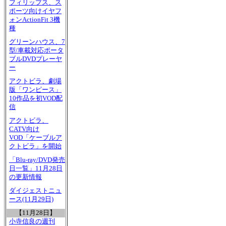
フィリップス、ス
ポーツ向けイヤフ
ォンActionFit 3機
種
グリーンハウス、7
型/車載対応ポータ
ブルDVDプレーヤ
ー
アクトビラ、劇場
版「ワンピース」
10作品を初VOD配
信
アクトビラ、
CATV向け
VOD「ケーブルア
クトビラ」を開始
「Blu-ray/DVD発売
日一覧」11月28日
の更新情報
ダイジェストニュ
ース(11月29日)
【11月28日】
小寺信良の週刊