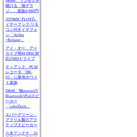
SKnet、ワンセグを
聴ける「地デラ
ジ」。直販8,980円
ATOMIC FLOYD、
イヤーフック/リモ
コン付きイヤフォ
ン「AirJax
+Remote」
アイ・オー、アー
カイブ用M-DISC対
応のBDドライブ
ティアック、PCM
レコーダ「DR-
05」に新色ホワイ
ト追加
D&M、独sonoroの
Bluetooth/iPodスピ
ーカー
「cuboDock」
エバーグリーン、
アクリル製のアク
ティブスピーカー
八木アンテナ、26