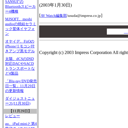
SANSUI”の
(
2003年1月30日
)
Bluetoothスピーカ
ー4機種
[
]
AV Watch編集部
/
usuda@impress.co.jp
MJSOFT、moshi
audioの焼結セラミ
00
ック筐体イヤフォ
00
A
ン
00
オヤイデ、FiiOの
iPhoneリモコン付
きアンプ黒モデル
Copyright (c) 2003 Impress Corporation All right
太陽、dCSのDSD
対応DACやSACD
トランスポートな
ど4製品
「Blu-ray/DVD発売
日一覧」11月29日
の更新情報
ダイジェストニュ
ース(11月30日)
【11月29日】
レビュー
au、iPad miniと第4