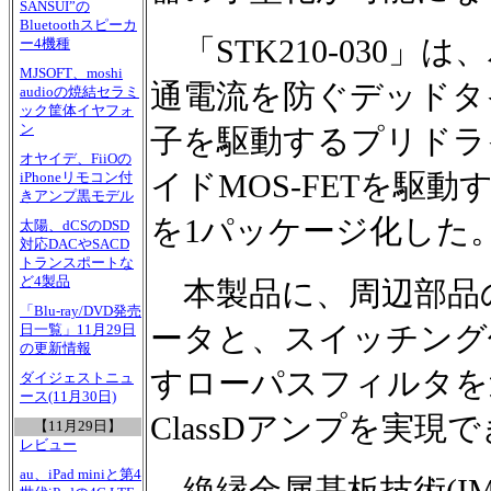
SANSUI”の
Bluetoothスピーカ
「STK210-030」
ー4機種
MJSOFT、moshi
通電流を防ぐデッドタ
audioの焼結セラミ
ック筐体イヤフォ
ン
子を駆動するプリドライ
オヤイデ、FiiOの
イドMOS-FETを駆
iPhoneリモコン付
きアンプ黒モデル
を1パッケージ化した
太陽、dCSのDSD
対応DACやSACD
トランスポートな
ど4製品
本製品に、周辺部品の
「Blu-ray/DVD発売
ータと、スイッチング
日一覧」11月29日
の更新情報
すローパスフィルタを追
ダイジェストニュ
ース(11月30日)
ClassDアンプを実現
【11月29日】
レビュー
au、iPad miniと第4