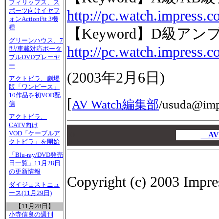
フィリップス、ス
ポーツ向けイヤフ
http://pc.watch.impress.
ォンActionFit 3機
種
【Keyword】D級アンプ(P
グリーンハウス、7
http://pc.watch.impress.
型/車載対応ポータ
ブルDVDプレーヤ
ー
(
2003年2月6日
)
アクトビラ、劇場
版「ワンピース」
10作品を初VOD配
[
AV Watch編集部
/
usuda@impr
信
アクトビラ、
CATV向け
00
VOD「ケーブルア
00
AV
クトビラ」を開始
00
「Blu-ray/DVD発売
日一覧」11月28日
の更新情報
Copyright (c) 2003 Impres
ダイジェストニュ
ース(11月29日)
【11月28日】
小寺信良の週刊