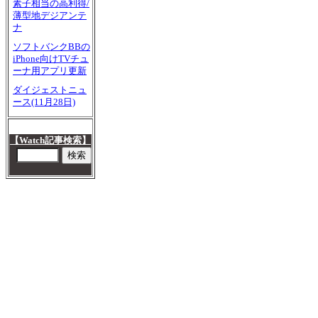
素子相当の高利得/
薄型地デジアンテ
ナ
ソフトバンクBBの
iPhone向けTVチュ
ーナ用アプリ更新
ダイジェストニュ
ース(11月28日)
【Watch記事検索】