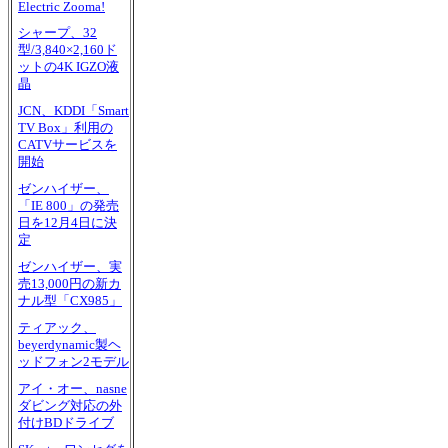
Electric Zooma!
シャープ、32
型/3,840×2,160ド
ットの4K IGZO液
晶
JCN、KDDI「Smart
TV Box」利用の
CATVサービスを
開始
ゼンハイザー、
「IE 800」の発売
日を12月4日に決
定
ゼンハイザー、実
売13,000円の新カ
ナル型「CX985」
ティアック、
beyerdynamic製ヘ
ッドフォン2モデル
アイ・オー、nasne
ダビング対応の外
付けBDドライブ