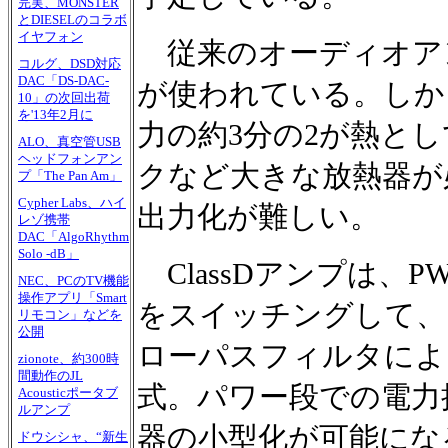
完実、MONSTER
とDIESELのコラボ
イヤフォン
従来のオーディオアンプ
コルグ、DSD対応
DAC「DS-DAC-
が使われている。しか
10」の次回出荷
を'13年2月に
力の約3分の2が熱と
ALO、真空管USB
ヘッドフォンアン
クなど大きな放熱器が
プ「The Pan Am」
Cypher Labs、ハイ
出力化が難しい。
レゾ携帯
DAC「AlgoRhythm
Solo -dB」
ClassDアンプは、
NEC、PCのTV機能
操作アプリ「Smart
をスイッチングして、
リモコン」などを
公開
ローパスフィルタによ
zionote、約300時
間動作のJL
式。パワー段での電力
Acousticポータブ
ルアンプ
器の小型化が可能にな
ドウシシャ、“新生