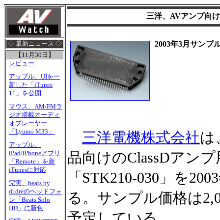
三洋、AVアンプ向け
2003年3月サン
◇ 最新ニュース ◇
【11月30日】
レビュー
アップル、UIを一
新した「iTunes
11」を公開
マウス、AM/FMラ
ジオ搭載オーディ
オプレーヤー
「Lyumo M33」
三洋電機株式会社
は
アップル、
iPad/iPhoneアプリ
品向けのClassDア
「Remote」を新
iTunesに対応
「STK210-030」を
完実、beats by
dr.dreのヘッドフォ
る。サンプル価格は2,0
ン「Beats Solo
HD」に新色
予定している。