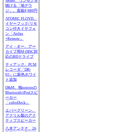
SKnet、ワンセグを
聴ける「地デラ
ジ」。直販8,980円
ATOMIC FLOYD、
イヤーフック/リモ
コン付きイヤフォ
ン「AirJax
+Remote」
アイ・オー、アー
カイブ用M-DISC対
応のBDドライブ
ティアック、PCM
レコーダ「DR-
05」に新色ホワイ
ト追加
D&M、独sonoroの
Bluetooth/iPodスピ
ーカー
「cuboDock」
エバーグリーン、
アクリル製のアク
ティブスピーカー
八木アンテナ、26