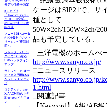
絶縁金属基板技術(IM
世代iPadの4G LTE
モデル価格を決定
ケージはSIP21で、サイ
iOSアプリ
「Twonky Beam」
種として
がDTCP-IP対応。
iPhoneで地デジ番
組視聴
50W×2ch/150W×2ch/2
ソニーBDレコーダ
品も予定している。
がiOS機器でのスト
リーミング視聴対
応へ
□三洋電機のホームぺ
ラトック、バラン
ス出力/DSD対応
http://www.sanyo.co.jp/
USBヘッドフォン
アンプ
□ニュースリリース
ラトック、PCオー
ディオ入門用USB
http://www.sanyo.co.jp/k
ヘッドフォンアン
プ
1.html
ロジテック、apt-
X/AAC対応の小型
□関連記事
Bluetoothイヤフォ
ン
【Keyword】A級/AB級ア