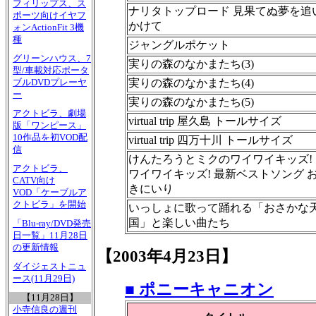
フィリップス、ス
ナリタトップロード 見果てぬ夢を追
ポーツ向けイヤフ
かけて
ォンActionFit 3機
種
ジャングルポケット
グリーンハウス、7
実りの森のなかまたち(3)
型/車載対応ポータ
実りの森のなかまたち(4)
ブルDVDプレーヤ
ー
実りの森のなかまたち(5)
アクトビラ、劇場
virtual trip 屋久島 トールサイズ
版「ワンピース」
10作品を初VOD配
virtual trip 四万十川 トールサイズ
信
けんたろうとミクのワイワイキッズ!
アクトビラ、
ワイワイキッズ! 最新ベストソング 
CATV向け
きにいり
VOD「ケーブルア
クトビラ」を開始
いっしょに歌って踊れる「おさかな
国」と楽しい曲たち
「Blu-ray/DVD発売
日一覧」11月28日
の更新情報
【2003年4月23日】
ダイジェストニュ
ース(11月29日)
■ ポニーキャニオン
【11月28日】
小寺信良の週刊