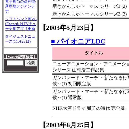
素子相当の高利得/
新きかんしゃトーマス シリーズ3 (2)
薄型地デジアンテ
ナ
新きかんしゃトーマス シリーズ3 (3)
ソフトバンクBBの
iPhone向けTVチュ
【2003年5月23日】
ーナ用アプリ更新
ダイジェストニュ
■ パイオニアLDC
ース(11月28日)
タイトル
【Watch記事検索】
ニューアニメーション・アニメーシ
シリーズ 山村浩二作品集
ガンパレード・マーチ ～新たなる行
歌～(1) 初回限定版
ガンパレード・マーチ ～新たなる行
歌～(1) 通常版
NHK大河ドラマ 獅子の時代 完全版
【2003年6月25日】