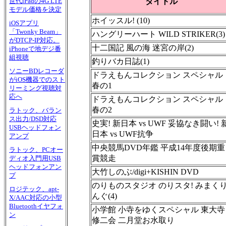
タイトル
世代iPadの4G LTE
モデル価格を決定
ホイッスル! (10)
iOSアプリ
「Twonky Beam」
ハングリーハート WILD STRIKER(3)
がDTCP-IP対応。
十二国記 風の海 迷宮の岸(2)
iPhoneで地デジ番
組視聴
釣りバカ日誌(1)
ソニーBDレコーダ
ドラえもんコレクション スペシャル
がiOS機器でのスト
春の1
リーミング視聴対
応へ
ドラえもんコレクション スペシャル
春の2
ラトック、バラン
ス出力/DSD対応
史実! 新日本 vs UWF 妥協なき闘い! 
USBヘッドフォン
日本 vs UWF抗争
アンプ
中央競馬DVD年鑑 平成14年度後期重
ラトック、PCオー
賞競走
ディオ入門用USB
ヘッドフォンアン
大竹しのぶ/digi+KISHIN DVD
プ
のりものスタジオ のりスタ! みまく
ロジテック、apt-
んぐ(4)
X/AAC対応の小型
Bluetoothイヤフォ
小学館 小寺をゆくスペシャル 東大寺
ン
修二会 二月堂お水取り