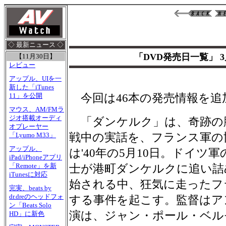
◇ 最新ニュース ◇
「DVD発売日一覧」 
【11月30日】
レビュー
アップル、UIを一
新した「iTunes
今回は46本の発売情報を追
11」を公開
マウス、AM/FMラ
ジオ搭載オーディ
「ダンケルク」は、奇跡の
オプレーヤー
戦中の実話を、フランス軍の
「Lyumo M33」
アップル、
は'40年の5月10日。ドイツ
iPad/iPhoneアプリ
「Remote」を新
士が港町ダンケルクに追い詰
iTunesに対応
始される中、狂気に走ったフ
完実、beats by
dr.dreのヘッドフォ
する事件を起こす。監督はア
ン「Beats Solo
演は、ジャン・ポール・ベル
HD」に新色