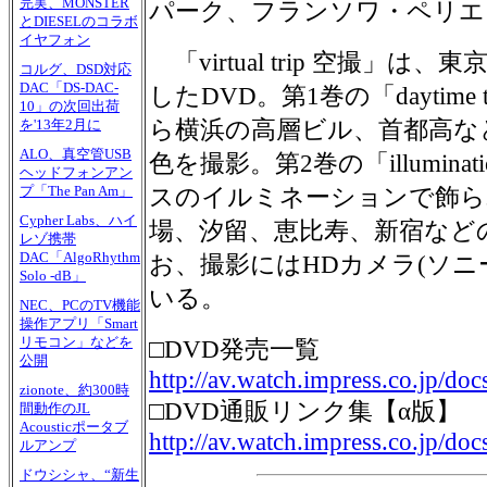
完実、MONSTER
パーク、フランソワ・ペリエ
とDIESELのコラボ
イヤフォン
「virtual trip 空撮」
コルグ、DSD対応
DAC「DS-DAC-
したDVD。第1巻の「daytime 
10」の次回出荷
ら横浜の高層ビル、首都高な
を'13年2月に
ALO、真空管USB
色を撮影。第2巻の「illuminat
ヘッドフォンアン
プ「The Pan Am」
スのイルミネーションで飾ら
Cypher Labs、ハイ
場、汐留、恵比寿、新宿など
レゾ携帯
DAC「AlgoRhythm
お、撮影にはHDカメラ(ソニー
Solo -dB」
いる。
NEC、PCのTV機能
操作アプリ「Smart
リモコン」などを
□DVD発売一覧
公開
http://av.watch.impress.co.jp/doc
zionote、約300時
□DVD通販リンク集【α版】
間動作のJL
Acousticポータブ
http://av.watch.impress.co.jp/do
ルアンプ
ドウシシャ、“新生