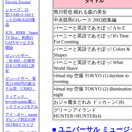
タイトル
Electric Zooma!
シャープ、32
熊川哲也 眠れる森の美女
型/3,840×2,160ド
中央競馬GIレース 2002総集編
ットの4K IGZO液
晶
バーニーと英語であそぼっ! A to Z
JCN、KDDI「Smart
バーニーと英語であそぼっ! It's Time
TV Box」利用の
For Counting
CATVサービスを
開始
バーニーと英語であそぼっ! Colors &
Shapes
ゼンハイザー、
「IE 800」の発売
バーニーと英語であそぼっ! What
日を12月4日に決
World Shave
定
virtual trip 空撮 TOKYO (1) daytime to
ゼンハイザー、実
evening
売13,000円の新カ
virtual trip 空撮 TOKYO (2) illumination
ナル型「CX985」
night
ティアック、
beyerdynamic製ヘ
おジャ魔女どれみ ドッカ～ン! (8)
ッドフォン2モデル
グリーンアイランド
アイ・オー、nasne
HUNTER×HUNTER(4)
ダビング対応の外
付けBDドライブ
■ ユニバーサル ミュージ