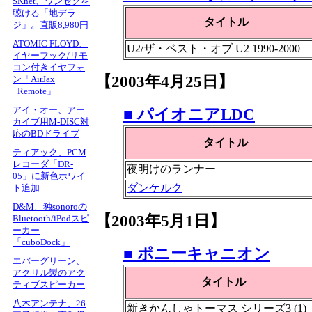
SKnet、ワンセグを
聴ける「地デラ
タイトル
ジ」。直販8,980円
ATOMIC FLOYD、
U2/ザ・ベスト・オブ U2 1990-2000
イヤーフック/リモ
コン付きイヤフォ
【2003年4月25日】
ン「AirJax
+Remote」
アイ・オー、アー
■ パイオニアLDC
カイブ用M-DISC対
応のBDドライブ
タイトル
ティアック、PCM
レコーダ「DR-
夜明けのランナー
05」に新色ホワイ
ダンケルク
ト追加
D&M、独sonoroの
【2003年5月1日】
Bluetooth/iPodスピ
ーカー
「cuboDock」
■ ポニーキャニオン
エバーグリーン、
アクリル製のアク
タイトル
ティブスピーカー
八木アンテナ、26
新きかんしゃトーマス シリーズ3 (1)