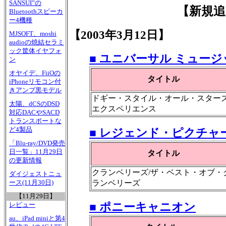
SANSUI”の
【新規追
Bluetoothスピーカ
ー4機種
【2003年3月12日】
MJSOFT、moshi
audioの焼結セラミ
ック筐体イヤフォ
■ ユニバーサル ミュージ
ン
オヤイデ、FiiOの
タイトル
iPhoneリモコン付
きアンプ黒モデル
ドギー・スタイル・オール・スターズ
太陽、dCSのDSD
エクスペリエンス
対応DACやSACD
トランスポートな
ど4製品
■ レジェンド・ピクチャ
「Blu-ray/DVD発売
日一覧」11月29日
タイトル
の更新情報
クランベリーズ/ザ・ベスト・オブ・
ダイジェストニュ
ランベリーズ
ース(11月30日)
【11月29日】
■ ポニーキャニオン
レビュー
au、iPad miniと第4