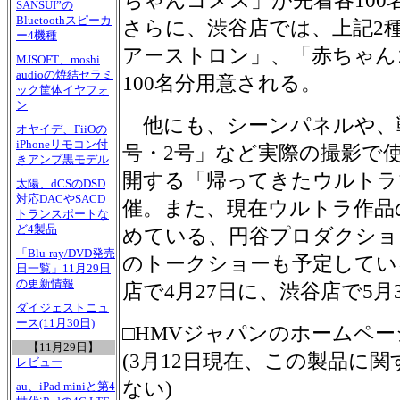
ちゃんゴメス」が先着各10
SANSUI”の
Bluetoothスピーカ
さらに、渋谷店では、上記2
ー4機種
アーストロン」、「赤ちゃん
MJSOFT、moshi
audioの焼結セラミ
100名分用意される。
ック筐体イヤフォ
ン
他にも、シーンパネルや、
オヤイデ、FiiOの
iPhoneリモコン付
号・2号」など実際の撮影で
きアンプ黒モデル
開する「帰ってきたウルトラ
太陽、dCSのDSD
対応DACやSACD
催。また、現在ウルトラ作品
トランスポートな
ど4製品
めている、円谷プロダクショ
「Blu-ray/DVD発売
のトークショーも予定してい
日一覧」11月29日
の更新情報
店で4月27日に、渋谷店で5月
ダイジェストニュ
ース(11月30日)
□HMVジャパンのホームペー
【11月29日】
(3月12日現在、この製品に
レビュー
ない)
au、iPad miniと第4