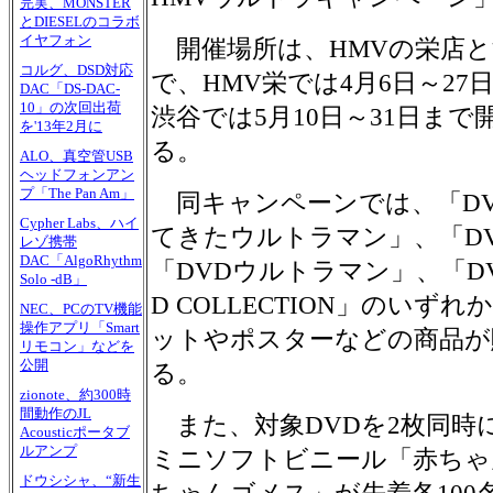
完実、MONSTER
とDIESELのコラボ
イヤフォン
開催場所は、HMVの栄店と
コルグ、DSD対応
で、HMV栄では4月6日～27
DAC「DS-DAC-
10」の次回出荷
渋谷では5月10日～31日まで
を'13年2月に
る。
ALO、真空管USB
ヘッドフォンアン
プ「The Pan Am」
同キャンペーンでは、「DV
Cypher Labs、ハイ
てきたウルトラマン」、「D
レゾ携帯
DAC「AlgoRhythm
「DVDウルトラマン」、「DVD
Solo -dB」
D COLLECTION」のい
NEC、PCのTV機能
操作アプリ「Smart
ットやポスターなどの商品が
リモコン」などを
公開
る。
zionote、約300時
間動作のJL
また、対象DVDを2枚同時
Acousticポータブ
ルアンプ
ミニソフトビニール「赤ちゃ
ドウシシャ、“新生