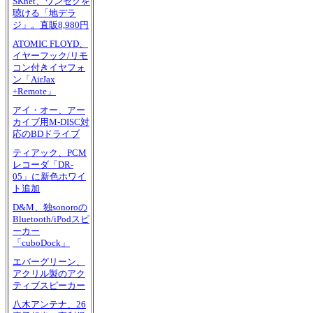
SKnet、ワンセグを
聴ける「地デラ
ジ」。直販8,980円
ATOMIC FLOYD、
イヤーフック/リモ
コン付きイヤフォ
ン「AirJax
+Remote」
アイ・オー、アー
カイブ用M-DISC対
応のBDドライブ
ティアック、PCM
レコーダ「DR-
05」に新色ホワイ
ト追加
D&M、独sonoroの
Bluetooth/iPodスピ
ーカー
「cuboDock」
エバーグリーン、
アクリル製のアク
ティブスピーカー
八木アンテナ、26