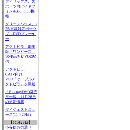
フィリップス、ス
ポーツ向けイヤフ
ォンActionFit 3機
種
グリーンハウス、7
型/車載対応ポータ
ブルDVDプレーヤ
ー
アクトビラ、劇場
版「ワンピース」
10作品を初VOD配
信
アクトビラ、
CATV向け
VOD「ケーブルア
クトビラ」を開始
「Blu-ray/DVD発売
日一覧」11月28日
の更新情報
ダイジェストニュ
ース(11月29日)
【11月28日】
小寺信良の週刊