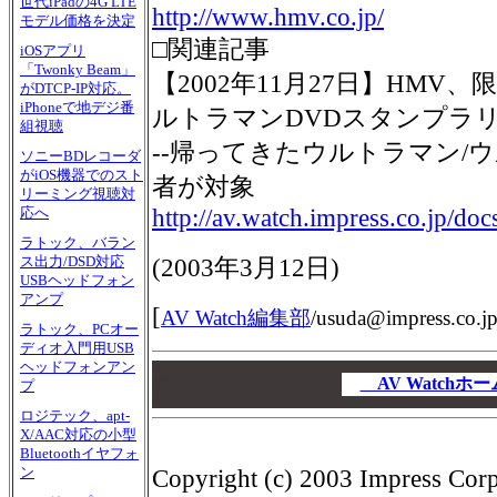
世代iPadの4G LTE
http://www.hmv.co.jp/
モデル価格を決定
□関連記事
iOSアプリ
「Twonky Beam」
【2002年11月27日】HM
がDTCP-IP対応。
iPhoneで地デジ番
ルトラマンDVDスタンプラ
組視聴
--帰ってきたウルトラマン/
ソニーBDレコーダ
がiOS機器でのスト
者が対象
リーミング視聴対
http://av.watch.impress.co.jp/d
応へ
ラトック、バラン
ス出力/DSD対応
(
2003年3月12日
)
USBヘッドフォン
アンプ
[
AV Watch編集部
/
usuda@impress.co.j
ラトック、PCオー
ディオ入門用USB
ヘッドフォンアン
00
00
AV Watch
プ
00
ロジテック、apt-
X/AAC対応の小型
Bluetoothイヤフォ
ン
Copyright (c) 2003 Impress Corpo