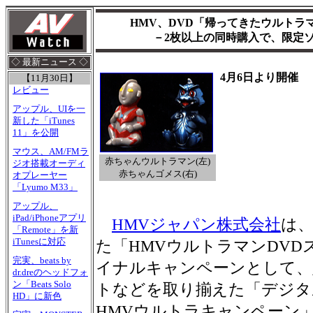
HMV、DVD「帰ってきたウルトラ
－2枚以上の同時購入で、限定
◇ 最新ニュース ◇
4月6日より開催
【11月30日】
レビュー
アップル、UIを一
新した「iTunes
11」を公開
マウス、AM/FMラ
赤ちゃんウルトラマン(左)
ジオ搭載オーディ
赤ちゃんゴメス(右)
オプレーヤー
「Lyumo M33」
アップル、
iPad/iPhoneアプリ
HMVジャパン株式会社
は、
「Remote」を新
iTunesに対応
た「HMVウルトラマンDV
完実、beats by
イナルキャンペーンとして、
dr.dreのヘッドフォ
ン「Beats Solo
トなどを取り揃えた「デジタ
HD」に新色
HMVウルトラキャンペーン