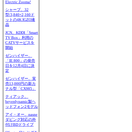
Electric Zooma!
シャープ、32
型/3,840×2,160ド
ットの4K IGZO液
晶
JCN、KDDI「Smart
TV Box」利用の
CATVサービスを
開始
ゼンハイザー、
「IE 800」の発売
日を12月4日に決
定
ゼンハイザー、実
売13,000円の新カ
ナル型「CX985」
ティアック、
beyerdynamic製ヘ
ッドフォン2モデル
アイ・オー、nasne
ダビング対応の外
付けBDドライブ