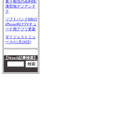
素子相当の高利得/
薄型地デジアンテ
ナ
ソフトバンクBBの
iPhone向けTVチュ
ーナ用アプリ更新
ダイジェストニュ
ース(11月28日)
【Watch記事検索】