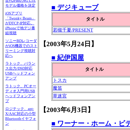
世代iPadの4G LTE
モデル価格を決定
■ デジキューブ
iOSアプリ
「Twonky Beam」
タイトル
がDTCP-IP対応。
iPhoneで地デジ番
若槻千夏/PRESENT
組視聴
ソニーBDレコーダ
【2003年5月24日】
がiOS機器でのスト
リーミング視聴対
応へ
■ 紀伊国屋
ラトック、バラン
ス出力/DSD対応
タイトル
USBヘッドフォン
アンプ
トスカ
ラトック、PCオー
魔笛
ディオ入門用USB
草迷宮
ヘッドフォンアン
プ
【2003年6月3日】
ロジテック、apt-
X/AAC対応の小型
Bluetoothイヤフォ
■ ワーナー・ホーム・ビ
ン