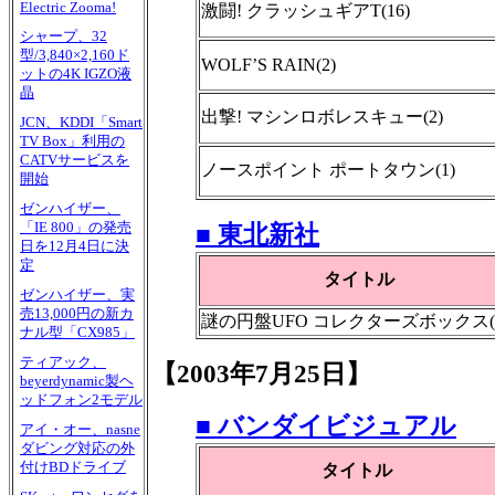
Electric Zooma!
激闘! クラッシュギアT(16)
シャープ、32
型/3,840×2,160ド
WOLF’S RAIN(2)
ットの4K IGZO液
晶
出撃! マシンロボレスキュー(2)
JCN、KDDI「Smart
TV Box」利用の
CATVサービスを
ノースポイント ポートタウン(1)
開始
ゼンハイザー、
「IE 800」の発売
■ 東北新社
日を12月4日に決
定
タイトル
ゼンハイザー、実
売13,000円の新カ
謎の円盤UFO コレクターズボックス(1
ナル型「CX985」
ティアック、
【2003年7月25日】
beyerdynamic製ヘ
ッドフォン2モデル
■ バンダイビジュアル
アイ・オー、nasne
ダビング対応の外
付けBDドライブ
タイトル