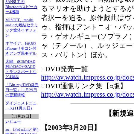
SANSUI”の
Bluetoothスピーカ
るマリオを助けようとするが
ー4機種
者択一を迫る。原作戯曲はヴ
MJSOFT、moshi
audioの焼結セラミ
ゥ。指揮はアントニオ・パッ
ック筐体イヤフォ
ラ・ゲオルギュー(ソプラノ
ン
オヤイデ、FiiOの
ャ（テノール）、ルッジェー
iPhoneリモコン付
ス・バリトン）ほか。
きアンプ黒モデル
太陽、dCSのDSD
対応DACやSACD
□DVD発売一覧
トランスポートな
http://av.watch.impress.co.jp/doc
ど4製品
□DVD通販リンク集【α版】
「Blu-ray/DVD発売
日一覧」11月29日
http://av.watch.impress.co.jp/do
の更新情報
ダイジェストニュ
ース(11月30日)
【新規追
【11月29日】
レビュー
【2003年3月20日】
au、iPad miniと第4