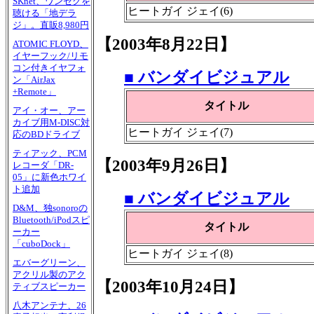
SKnet、ワンセグを
ヒートガイ ジェイ(6)
聴ける「地デラ
ジ」。直販8,980円
【2003年8月22日】
ATOMIC FLOYD、
イヤーフック/リモ
コン付きイヤフォ
■ バンダイビジュアル
ン「AirJax
+Remote」
タイトル
アイ・オー、アー
カイブ用M-DISC対
ヒートガイ ジェイ(7)
応のBDドライブ
ティアック、PCM
【2003年9月26日】
レコーダ「DR-
05」に新色ホワイ
ト追加
■ バンダイビジュアル
D&M、独sonoroの
Bluetooth/iPodスピ
タイトル
ーカー
「cuboDock」
ヒートガイ ジェイ(8)
エバーグリーン、
アクリル製のアク
【2003年10月24日】
ティブスピーカー
八木アンテナ、26