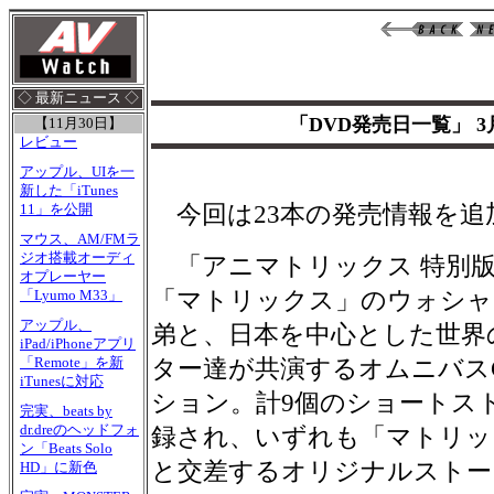
◇ 最新ニュース ◇
「DVD発売日一覧」 3
【11月30日】
レビュー
アップル、UIを一
新した「iTunes
今回は23本の発売情報を追
11」を公開
マウス、AM/FMラ
ジオ搭載オーディ
「アニマトリックス 特別版
オプレーヤー
「マトリックス」のウォシャ
「Lyumo M33」
アップル、
弟と、日本を中心とした世界
iPad/iPhoneアプリ
「Remote」を新
ター達が共演するオムニバス
iTunesに対応
ション。計9個のショートス
完実、beats by
dr.dreのヘッドフォ
録され、いずれも「マトリッ
ン「Beats Solo
と交差するオリジナルストー
HD」に新色