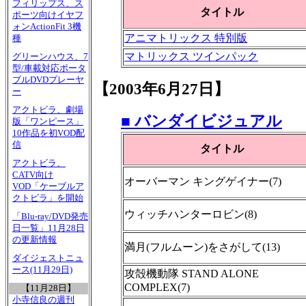
フィリップス、ス
タイトル
ポーツ向けイヤフ
ォンActionFit 3機
アニマトリックス 特別版
種
マトリックス ツインパック
グリーンハウス、7
型/車載対応ポータ
ブルDVDプレーヤ
【2003年6月27日】
ー
アクトビラ、劇場
■ バンダイビジュアル
版「ワンピース」
10作品を初VOD配
信
タイトル
アクトビラ、
CATV向け
オーバーマン キングゲイナー(7)
VOD「ケーブルア
クトビラ」を開始
ウィッチハンターロビン(8)
「Blu-ray/DVD発売
日一覧」11月28日
の更新情報
満月(フルムーン)をさがして(13)
ダイジェストニュ
ース(11月29日)
攻殻機動隊 STAND ALONE
COMPLEX(7)
【11月28日】
小寺信良の週刊