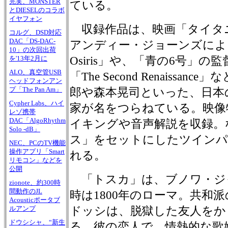
完実、MONSTER
ている。
とDIESELのコラボ
イヤフォン
収録作品は、映画「タイタニ
コルグ、DSD対応
DAC「DS-DAC-
アンディー・ジョーンズによる「Final
10」の次回出荷
Osiris」や、「青の6号」
を'13年2月に
ALO、真空管USB
「The Second Renaissa
ヘッドフォンアン
プ「The Pan Am」
郎や森本晃司といった、日本
Cypher Labs、ハイ
家が名をつらねている。映像
レゾ携帯
DAC「AlgoRhythm
イキングや音声解説を収録。
Solo -dB」
ス」をセットにしたツインパ
NEC、PCのTV機能
操作アプリ「Smart
れる。
リモコン」などを
公開
「トスカ」は、ブノワ・ジ
zionote、約300時
間動作のJL
時は1800年のローマ。共和
Acousticポータブ
ドッシは、脱獄した友人をか
ルアンプ
ドウシシャ、“新生
る。彼の恋人で、情熱的な歌