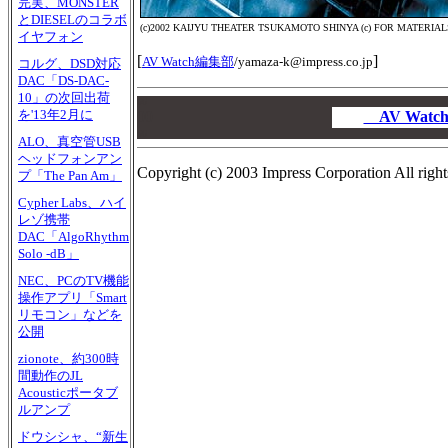
完実、MONSTER
とDIESELのコラボ
(c)2002 KAIJYU THEATER TSUKAMOTO SHINYA (c) FOR MATERIAL
イヤフォン
[
]
AV Watch編集部
/
yamaza-k@impress.co.jp
コルグ、DSD対応
DAC「DS-DAC-
10」の次回出荷
00
を'13年2月に
00
AV Wat
00
ALO、真空管USB
ヘッドフォンアン
Copyright (c) 2003 Impress Corporation All right
プ「The Pan Am」
Cypher Labs、ハイ
レゾ携帯
DAC「AlgoRhythm
Solo -dB」
NEC、PCのTV機能
操作アプリ「Smart
リモコン」などを
公開
zionote、約300時
間動作のJL
Acousticポータブ
ルアンプ
ドウシシャ、“新生