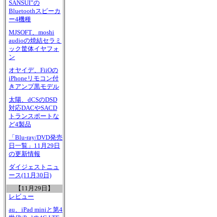
SANSUI”の
Bluetoothスピーカ
ー4機種
MJSOFT、moshi
audioの焼結セラミ
ック筐体イヤフォ
ン
オヤイデ、FiiOの
iPhoneリモコン付
きアンプ黒モデル
太陽、dCSのDSD
対応DACやSACD
トランスポートな
ど4製品
「Blu-ray/DVD発売
日一覧」11月29日
の更新情報
ダイジェストニュ
ース(11月30日)
【11月29日】
レビュー
au、iPad miniと第4