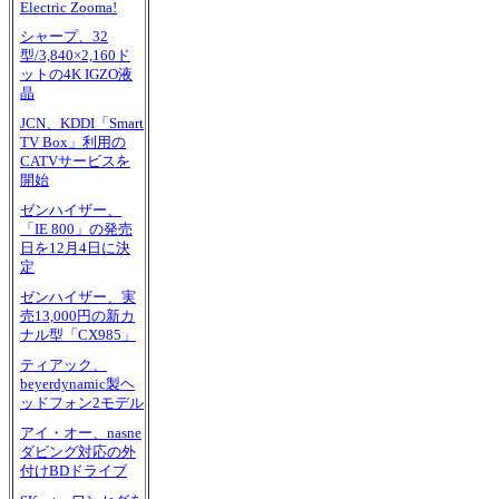
Electric Zooma!
シャープ、32
型/3,840×2,160ド
ットの4K IGZO液
晶
JCN、KDDI「Smart
TV Box」利用の
CATVサービスを
開始
ゼンハイザー、
「IE 800」の発売
日を12月4日に決
定
ゼンハイザー、実
売13,000円の新カ
ナル型「CX985」
ティアック、
beyerdynamic製ヘ
ッドフォン2モデル
アイ・オー、nasne
ダビング対応の外
付けBDドライブ