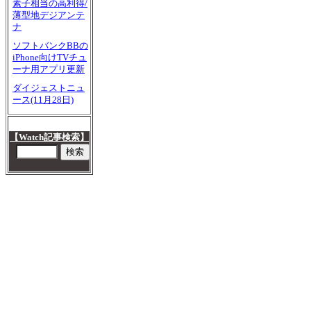
素子相当の高利得/
薄型地デジアンテ
ナ
ソフトバンクBBの
iPhone向けTVチュ
ーナ用アプリ更新
ダイジェストニュ
ース(11月28日)
【Watch記事検索】