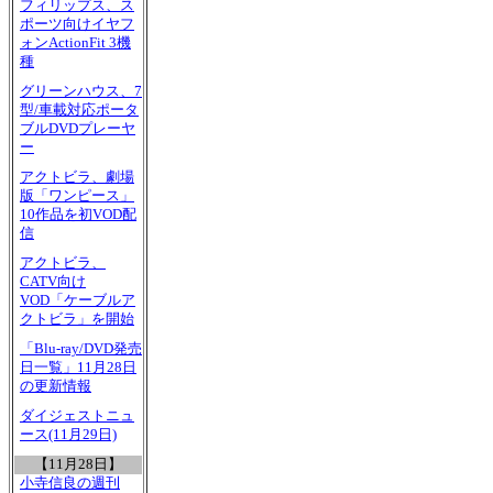
フィリップス、ス
ポーツ向けイヤフ
ォンActionFit 3機
種
グリーンハウス、7
型/車載対応ポータ
ブルDVDプレーヤ
ー
アクトビラ、劇場
版「ワンピース」
10作品を初VOD配
信
アクトビラ、
CATV向け
VOD「ケーブルア
クトビラ」を開始
「Blu-ray/DVD発売
日一覧」11月28日
の更新情報
ダイジェストニュ
ース(11月29日)
【11月28日】
小寺信良の週刊