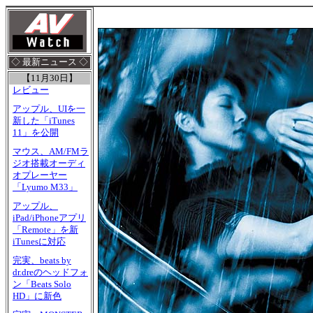
◇ 最新ニュース ◇
【11月30日】
レビュー
アップル、UIを一
新した「iTunes
11」を公開
マウス、AM/FMラ
ジオ搭載オーディ
オプレーヤー
「Lyumo M33」
アップル、
iPad/iPhoneアプリ
「Remote」を新
iTunesに対応
完実、beats by
dr.dreのヘッドフォ
ン「Beats Solo
HD」に新色