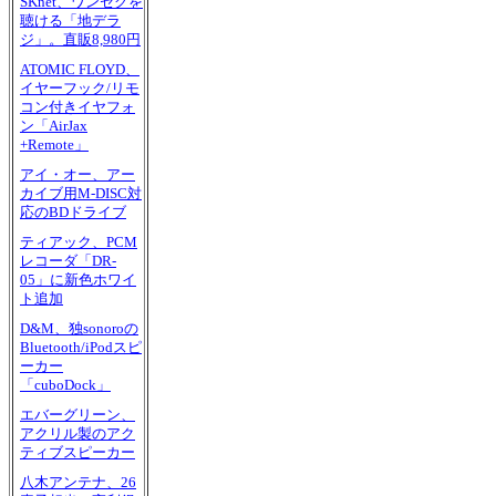
SKnet、ワンセグを
聴ける「地デラ
ジ」。直販8,980円
ATOMIC FLOYD、
イヤーフック/リモ
コン付きイヤフォ
ン「AirJax
+Remote」
アイ・オー、アー
カイブ用M-DISC対
応のBDドライブ
ティアック、PCM
レコーダ「DR-
05」に新色ホワイ
ト追加
D&M、独sonoroの
Bluetooth/iPodスピ
ーカー
「cuboDock」
エバーグリーン、
アクリル製のアク
ティブスピーカー
八木アンテナ、26