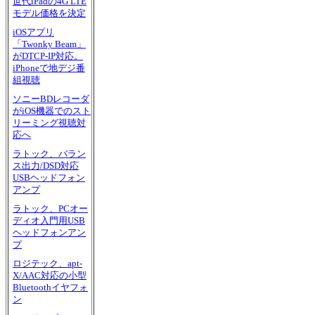
世代iPadの4G LTE
モデル価格を決定
iOSアプリ
「Twonky Beam」
がDTCP-IP対応。
iPhoneで地デジ番
組視聴
ソニーBDレコーダ
がiOS機器でのスト
リーミング視聴対
応へ
ラトック、バラン
ス出力/DSD対応
USBヘッドフォン
アンプ
ラトック、PCオー
ディオ入門用USB
ヘッドフォンアン
プ
ロジテック、apt-
X/AAC対応の小型
Bluetoothイヤフォ
ン