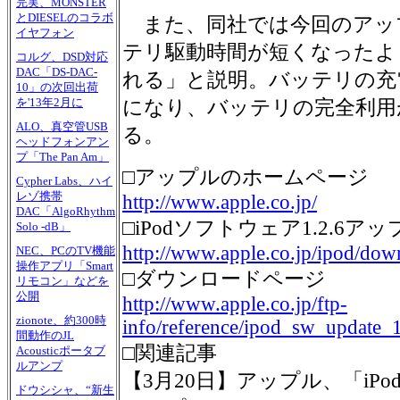
完実、MONSTER
とDIESELのコラボ
また、同社では今回のアッ
イヤフォン
テリ駆動時間が短くなったよ
コルグ、DSD対応
DAC「DS-DAC-
れる」と説明。バッテリの充
10」の次回出荷
を'13年2月に
になり、バッテリの完全利用
ALO、真空管USB
る。
ヘッドフォンアン
プ「The Pan Am」
□アップルのホームページ
Cypher Labs、ハイ
レゾ携帯
http://www.apple.co.jp/
DAC「AlgoRhythm
□iPodソフトウェア1.2.6
Solo -dB」
http://www.apple.co.jp/ipod/dow
NEC、PCのTV機能
操作アプリ「Smart
□ダウンロードページ
リモコン」などを
公開
http://www.apple.co.jp/ftp-
zionote、約300時
info/reference/ipod_sw_update_
間動作のJL
□関連記事
Acousticポータブ
ルアンプ
【3月20日】アップル、「iP
ドウシシャ、“新生