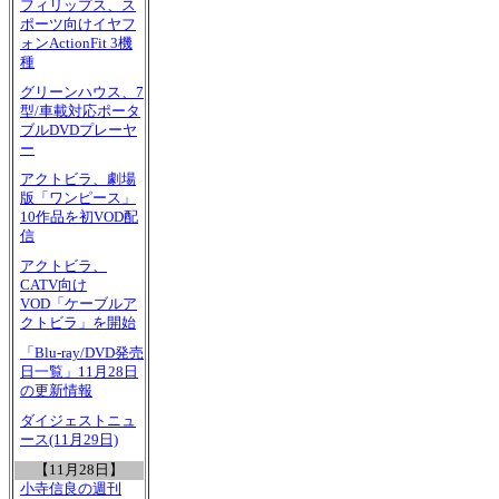
フィリップス、ス
ポーツ向けイヤフ
ォンActionFit 3機
種
グリーンハウス、7
型/車載対応ポータ
ブルDVDプレーヤ
ー
アクトビラ、劇場
版「ワンピース」
10作品を初VOD配
信
アクトビラ、
CATV向け
VOD「ケーブルア
クトビラ」を開始
「Blu-ray/DVD発売
日一覧」11月28日
の更新情報
ダイジェストニュ
ース(11月29日)
【11月28日】
小寺信良の週刊