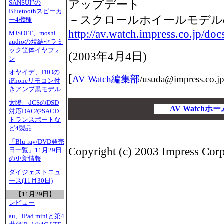
アップデート
SANSUI”の
Bluetoothスピーカ
－スクロールホイールモデル
ー4機種
http://av.watch.impress.co.jp/do
MJSOFT、moshi
audioの焼結セラミ
ック筐体イヤフォ
(
2003年4月4日
)
ン
オヤイデ、FiiOの
[
AV Watch編集部
/
usuda@impress.co.j
iPhoneリモコン付
きアンプ黒モデル
00
太陽、dCSのDSD
00
AV Watch
対応DACやSACD
00
トランスポートな
ど4製品
「Blu-ray/DVD発売
Copyright (c) 2003 Impress Corpo
日一覧」11月29日
の更新情報
ダイジェストニュ
ース(11月30日)
【11月29日】
レビュー
au、iPad miniと第4