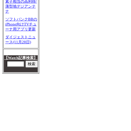
素子相当の高利得/
薄型地デジアンテ
ナ
ソフトバンクBBの
iPhone向けTVチュ
ーナ用アプリ更新
ダイジェストニュ
ース(11月28日)
【Watch記事検索】