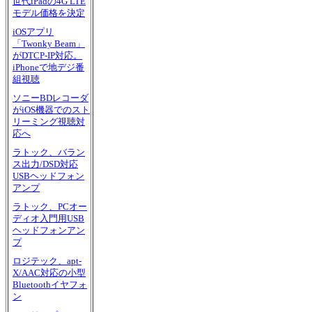
世代iPadの4G LTE
モデル価格を決定
iOSアプリ
「Twonky Beam」
がDTCP-IP対応。
iPhoneで地デジ番
組視聴
ソニーBDレコーダ
がiOS機器でのスト
リーミング視聴対
応へ
ラトック、バラン
ス出力/DSD対応
USBヘッドフォン
アンプ
ラトック、PCオー
ディオ入門用USB
ヘッドフォンアン
プ
ロジテック、apt-
X/AAC対応の小型
Bluetoothイヤフォ
ン