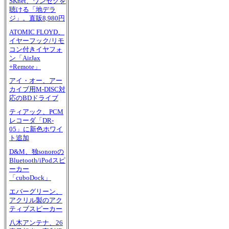
SKnet、ワンセグを
聴ける「地デラ
ジ」。直販8,980円
ATOMIC FLOYD、
イヤーフック/リモ
コン付きイヤフォ
ン「AirJax
+Remote」
アイ・オー、アー
カイブ用M-DISC対
応のBDドライブ
ティアック、PCM
レコーダ「DR-
05」に新色ホワイ
ト追加
D&M、独sonoroの
Bluetooth/iPodスピ
ーカー
「cuboDock」
エバーグリーン、
アクリル製のアク
ティブスピーカー
八木アンテナ、26