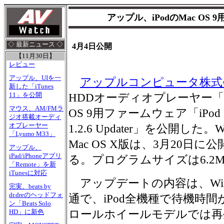
アップル、iPodのMac OS
◇ 最新ニュース ◇
4月4日公開
【11月30日】
レビュー
アップル、UIを一
アップルコンピュータ株式
新した「iTunes
11」を公開
HDDオーディオプレーヤー「iP
マウス、AM/FMラ
OS 9用ファームウェア「iPod So
ジオ搭載オーディ
オプレーヤー
1.2.6 Updater」を公開した。W
「Lyumo M33」
Mac OS X版は、3月20日に
アップル、
iPad/iPhoneアプリ
る。プログラムサイズは6.2M
「Remote」を新
iTunesに対応
アップデートの内容は、Windo
完実、beats by
dr.dreのヘッドフォ
通で、iPod全機種で待機時
ン「Beats Solo
ロールホイールモデルでは再
HD」に新色