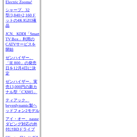
Electric Zooma!
シャープ、32
型/3,840×2,160ド
ットの4K IGZO液
晶
JCN、KDDI「Smart
TV Box」利用の
CATVサービスを
開始
ゼンハイザー、
「IE 800」の発売
日を12月4日に決
定
ゼンハイザー、実
売13,000円の新カ
ナル型「CX985」
ティアック、
beyerdynamic製ヘ
ッドフォン2モデル
アイ・オー、nasne
ダビング対応の外
付けBDドライブ