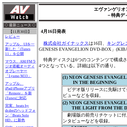
エヴァンゲリオ
－特典デ
◇ 最新ニュース ◇
4月16日発表
【11月30日】
レビュー
株式会社ガイナックス
は16日、
キングレ
アップル、UIを一
GENESIS EVANGELION DVD-BOX」
新した「iTunes
11」を公開
特典ディスクは6つのコンテンツで構成さ
マウス、AM/FMラ
4つとなっている。詳細は以下の通り。
ジオ搭載オーディ
オプレーヤー
「Lyumo M33」
(1) NEON GENESIS EVANGELI
IN THE BEGINNING
アップル、
iPad/iPhoneアプリ
ビデオ版リリースに先駆けて
「Remote」を新
ビューなどを収録。
iTunesに対応
(2) NEON GENESIS EVANGELIO
完実、beats by
THE LIGHT FROM THE D
dr.dreのヘッドフォ
劇場版の前売りチケットに付
ン「Beats Solo
HD」に新色
ンタビューなどを収録。