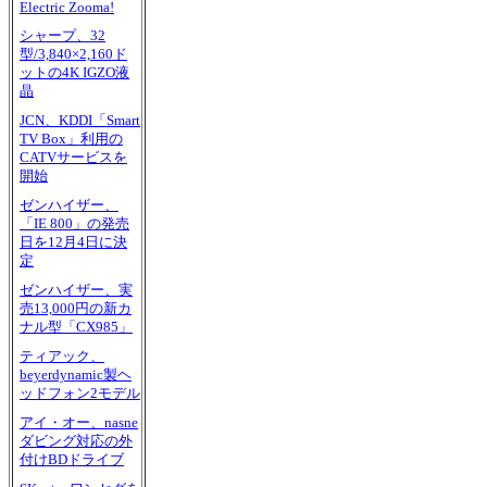
Electric Zooma!
シャープ、32
型/3,840×2,160ド
ットの4K IGZO液
晶
JCN、KDDI「Smart
TV Box」利用の
CATVサービスを
開始
ゼンハイザー、
「IE 800」の発売
日を12月4日に決
定
ゼンハイザー、実
売13,000円の新カ
ナル型「CX985」
ティアック、
beyerdynamic製ヘ
ッドフォン2モデル
アイ・オー、nasne
ダビング対応の外
付けBDドライブ