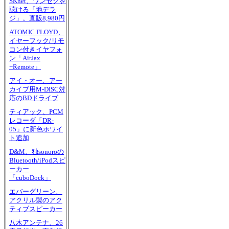
SKnet、ワンセグを
聴ける「地デラ
ジ」。直販8,980円
ATOMIC FLOYD、
イヤーフック/リモ
コン付きイヤフォ
ン「AirJax
+Remote」
アイ・オー、アー
カイブ用M-DISC対
応のBDドライブ
ティアック、PCM
レコーダ「DR-
05」に新色ホワイ
ト追加
D&M、独sonoroの
Bluetooth/iPodスピ
ーカー
「cuboDock」
エバーグリーン、
アクリル製のアク
ティブスピーカー
八木アンテナ、26