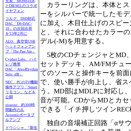
完実、MONSTER
カラーリングは、本体とス
とDIESELのコラボ
イヤフォン
ーをシルバーで統一したモデル(
コルグ、DSD対応
に加え、木目仕上げのスピー
DAC「DS-DAC-
10」の次回出荷
と、それに合わせたカラーの
を'13年2月に
デル(-M)を用意する。
ALO、真空管USB
ヘッドフォンアン
プ「The Pan Am」
5枚のCDチェンジャとMD
Cypher Labs、ハイ
セットデッキ、AM/FMチュ
レゾ携帯
DAC「AlgoRhythm
てのソースと操作キーを前面
Solo -dB」
で、使い勝手が向上し、省ス
NEC、PCのTV機能
操作アプリ「Smart
う。MD部はMDLPに対応し、
リモコン」などを
公開
音が可能。CDからMDとカ
zionote、約300時
できる「イチ押しツインRE
間動作のJL
Acousticポータブ
ルアンプ
独自の音場補正回路「αサ
ドウシシャ、“新生