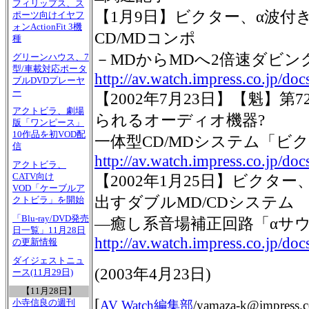
フィリップス、ス
【1月9日】ビクター、α波付
ポーツ向けイヤフ
ォンActionFit 3機
CD/MDコンポ
種
－MDからMDへ2倍速ダビン
グリーンハウス、7
型/車載対応ポータ
http://av.watch.impress.co.jp/do
ブルDVDプレーヤ
ー
【2002年7月23日】【魁】第
アクトビラ、劇場
られるオーディオ機器?
版「ワンピース」
10作品を初VOD配
一体型CD/MDシステム「ビク
信
http://av.watch.impress.co.jp/d
アクトビラ、
CATV向け
【2002年1月25日】ビクタ
VOD「ケーブルア
出すダブルMD/CDシステム
クトビラ」を開始
「Blu-ray/DVD発売
―癒し系音場補正回路「αサ
日一覧」11月28日
http://av.watch.impress.co.jp/do
の更新情報
ダイジェストニュ
(
2003年4月23日
)
ース(11月29日)
【11月28日】
[
小寺信良の週刊
AV Watch編集部
/
yamaza-k@impress.c