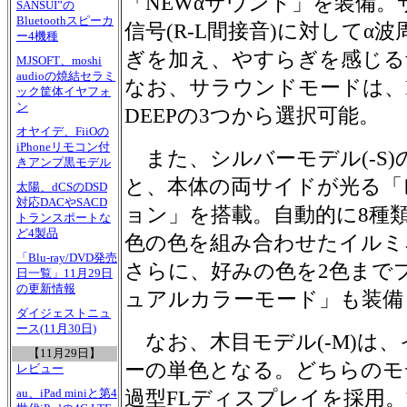
「NEWαサウンド」を装備
SANSUI”の
Bluetoothスピーカ
信号(R-L間接音)に対してα波
ー4機種
ぎを加え、やすらぎを感じる
MJSOFT、moshi
audioの焼結セラミ
なお、サラウンドモードは、NA
ック筐体イヤフォ
ン
DEEPの3つから選択可能。
オヤイデ、FiiOの
iPhoneリモコン付
また、シルバーモデル(-S
きアンプ黒モデル
と、本体の両サイドが光る「
太陽、dCSのDSD
対応DACやSACD
ョン」を搭載。自動的に8種類
トランスポートな
ど4製品
色の色を組み合わせたイルミ
「Blu-ray/DVD発売
さらに、好みの色を2色まで
日一覧」11月29日
の更新情報
ュアルカラーモード」も装備
ダイジェストニュ
ース(11月30日)
なお、木目モデル(-M)は
【11月29日】
ーの単色となる。どちらのモ
レビュー
au、iPad miniと第4
過型FLディスプレイを採用