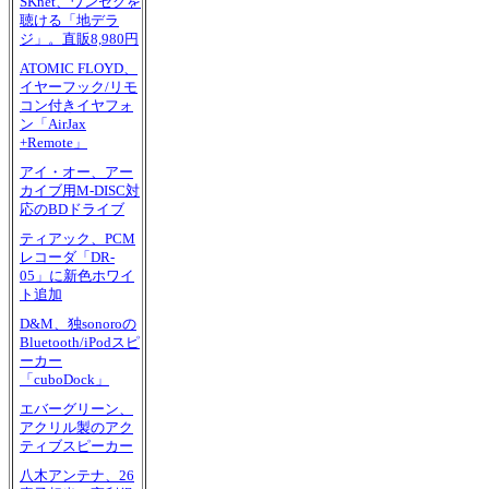
SKnet、ワンセグを
聴ける「地デラ
ジ」。直販8,980円
ATOMIC FLOYD、
イヤーフック/リモ
コン付きイヤフォ
ン「AirJax
+Remote」
アイ・オー、アー
カイブ用M-DISC対
応のBDドライブ
ティアック、PCM
レコーダ「DR-
05」に新色ホワイ
ト追加
D&M、独sonoroの
Bluetooth/iPodスピ
ーカー
「cuboDock」
エバーグリーン、
アクリル製のアク
ティブスピーカー
八木アンテナ、26