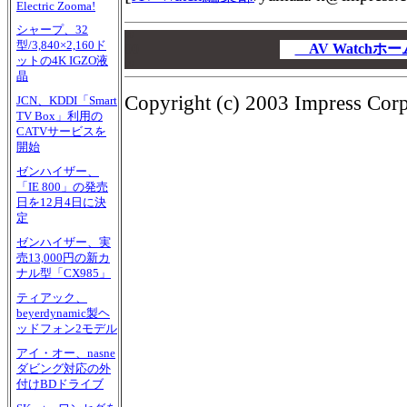
Electric Zooma!
シャープ、32
00
型/3,840×2,160ド
00
AV Watch
ットの4K IGZO液
00
晶
Copyright (c) 2003 Impress Corpo
JCN、KDDI「Smart
TV Box」利用の
CATVサービスを
開始
ゼンハイザー、
「IE 800」の発売
日を12月4日に決
定
ゼンハイザー、実
売13,000円の新カ
ナル型「CX985」
ティアック、
beyerdynamic製ヘ
ッドフォン2モデル
アイ・オー、nasne
ダビング対応の外
付けBDドライブ