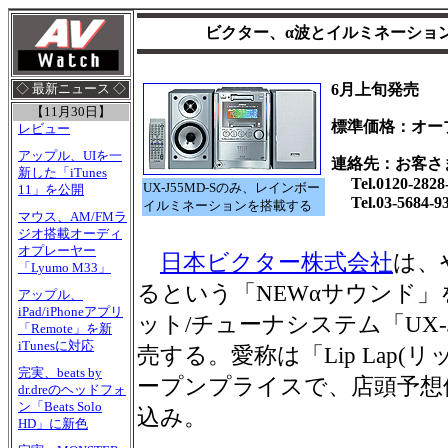
ビクター、α波とイルミネーショ
6月上旬発売
◇ 最新ニュース ◇
【11月30日】
標準価格：オー
レビュー
アップル、UIを一
連絡先：お客さ
新した「iTunes
Tel.0120-2828
UX-J55MD-Sのみ、レインボー
11」を公開
Tel.03-5684
イルミネーションを搭載する
マウス、AM/FMラ
ジオ搭載オーディ
オプレーヤー
日本ビクター株式会社
は、
「Lyumo M33」
るという「NEWαサウンド」を
アップル、
iPad/iPhoneアプリ
ット/チューナシステム「UX-
「Remote」を新
iTunesに対応
売する。愛称は「Lip Lap(
完実、beats by
ープンプライスで、店頭予想価格
dr.dreのヘッドフォ
ン「Beats Solo
込み。
HD」に新色