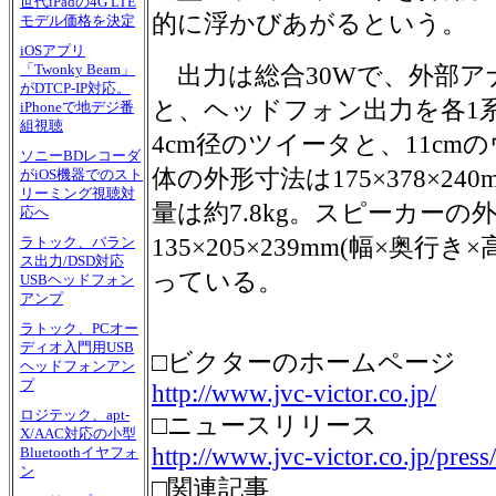
世代iPadの4G LTE
的に浮かびあがるという。
モデル価格を決定
iOSアプリ
「Twonky Beam」
出力は総合30Wで、外部アナロ
がDTCP-IP対応。
と、ヘッドフォン出力を各1
iPhoneで地デジ番
組視聴
4cm径のツイータと、11cm
ソニーBDレコーダ
体の外形寸法は175×378×24
がiOS機器でのスト
リーミング視聴対
量は約7.8kg。スピーカーの
応へ
135×205×239mm(幅×奥行
ラトック、バラン
ス出力/DSD対応
っている。
USBヘッドフォン
アンプ
ラトック、PCオー
ディオ入門用USB
□ビクターのホームページ
ヘッドフォンアン
プ
http://www.jvc-victor.co.jp/
ロジテック、apt-
□ニュースリリース
X/AAC対応の小型
http://www.jvc-victor.co.jp/pres
Bluetoothイヤフォ
ン
□関連記事