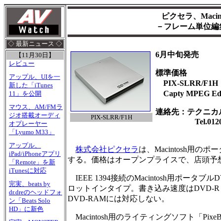
ピクセラ、Maci
－フレーム単位編
◇ 最新ニュース ◇
6月中旬発売
【11月30日】
レビュー
標準価格
アップル、UIを一
PIX-SLRR/F
新した「iTunes
Capty MPEG Ed
11」を公開
マウス、AM/FMラ
連絡先：テクニカ
ジオ搭載オーディ
PIX-SLRR/F1H
Tel.0120-7
オプレーヤー
「Lyumo M33」
アップル、
株式会社ピクセラ
は、Macintosh用の
iPad/iPhoneアプリ
する。価格はオープンプライスで、店頭予
「Remote」を新
iTunesに対応
IEEE 1394接続のMacintosh用ポ
完実、beats by
ロットインタイプ。書き込み速度はDVD-R 2
dr.dreのヘッドフォ
DVD-RAMには対応しない。
ン「Beats Solo
HD」に新色
Macintosh用のライティングソフト「Pixe