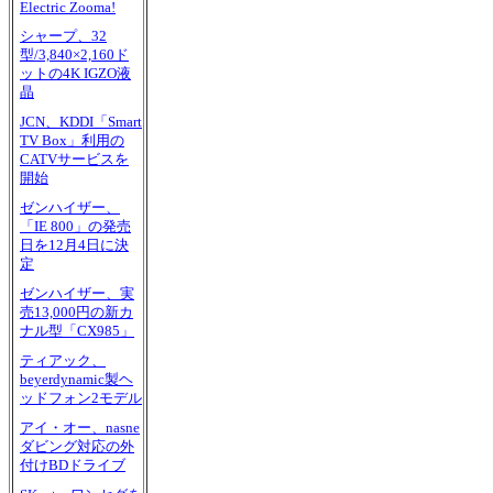
Electric Zooma!
シャープ、32
型/3,840×2,160ド
ットの4K IGZO液
晶
JCN、KDDI「Smart
TV Box」利用の
CATVサービスを
開始
ゼンハイザー、
「IE 800」の発売
日を12月4日に決
定
ゼンハイザー、実
売13,000円の新カ
ナル型「CX985」
ティアック、
beyerdynamic製ヘ
ッドフォン2モデル
アイ・オー、nasne
ダビング対応の外
付けBDドライブ