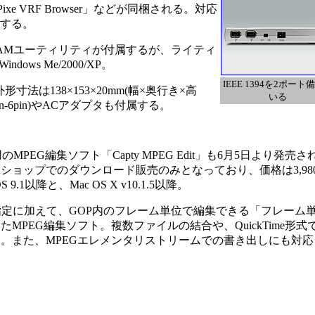
e VRF Browser」などが同梱される。対応
対応する。
-RAMユーティリティが付属するが、ライティ
ws Me/2000/XP。
IEEE 1394を2ポート
外形寸法は138×153×20mm(幅×奥行き×高
いる
pin-6pin)やACアダプタも付属する。
用のMPEG編集ソフト「Capty MPEG Edit」も6月5日より発売さ
ショップでのダウンロード販売のみとなっており、価格は3,98
 9.1以降と、Mac OS X v10.1.5以降。
定に加えて、GOP内のフレーム単位で編集できる「フレーム
MPEG編集ソフト。複数ファイルの結合や、QuickTime形式
。また、MPEGエレメンタリストリームでの書き出しにも対応