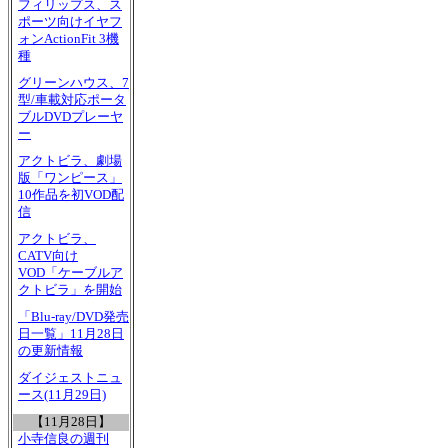
フィリップス、ス
ポーツ向けイヤフ
ォンActionFit 3機
種
グリーンハウス、7
型/車載対応ポータ
ブルDVDプレーヤ
ー
アクトビラ、劇場
版「ワンピース」
10作品を初VOD配
信
アクトビラ、
CATV向け
VOD「ケーブルア
クトビラ」を開始
「Blu-ray/DVD発売
日一覧」11月28日
の更新情報
ダイジェストニュ
ース(11月29日)
【11月28日】
小寺信良の週刊