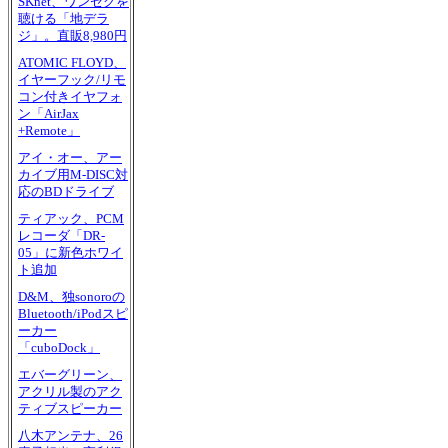
SKnet、ワンセグを
聴ける「地デラ
ジ」。直販8,980円
ATOMIC FLOYD、
イヤーフック/リモ
コン付きイヤフォ
ン「AirJax
+Remote」
アイ・オー、アー
カイブ用M-DISC対
応のBDドライブ
ティアック、PCM
レコーダ「DR-
05」に新色ホワイ
ト追加
D&M、独sonoroの
Bluetooth/iPodスピ
ーカー
「cuboDock」
エバーグリーン、
アクリル製のアク
ティブスピーカー
八木アンテナ、26