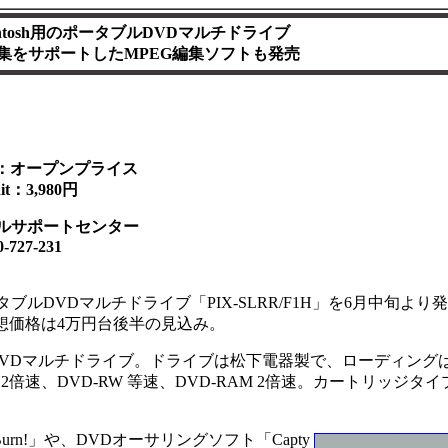
ntosh用のポータブルDVDマルチドライブ
集をサポートしたMPEG編集ソフトも発売
1H：オープンプライス
it：3,980円
ルサポートセンター
27-231
ポータブルDVDマルチドライブ「PIX-SLRR/F1H」を6月中旬より
想価格は4万円台後半の見込み。
ータブルDVDマルチドライブ。ドライブは松下電器製で、ローディング
倍速、DVD-RW 等速、DVD-RAM 2倍速。カートリッジタイ
Burn!」や、DVDオーサリングソフト「Capty