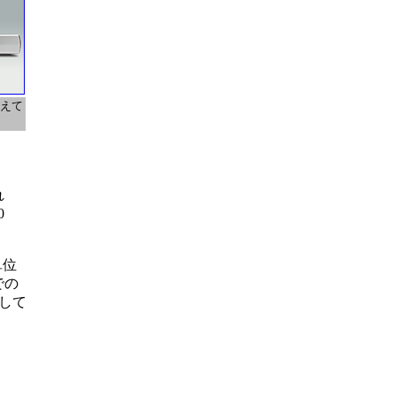
備えて
れ
0
単位
での
して