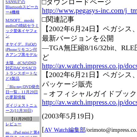
□ダウンロードページ
SANSUI”の
Bluetoothスピーカ
http://www.pegasys-inc.com/j_
ー4機種
□関連記事
MJSOFT、moshi
audioの焼結セラミ
【2002年6月24日】ペガシス、「T
ック筐体イヤフォ
ン
最新バージョンを公開
オヤイデ、FiiOの
―TGA無圧縮8/16/32bit、RLE
iPhoneリモコン付
きアンプ黒モデル
ど
太陽、dCSのDSD
http://av.watch.impress.co.jp/d
対応DACやSACD
【2002年6月21日】ペガシス、「T
トランスポートな
ど4製品
パッケージ販売
「Blu-ray/DVD発売
日一覧」11月29日
－オフィシャルガイドブックが
の更新情報
http://av.watch.impress.co.jp/d
ダイジェストニュ
ース(11月30日)
(2003年5月19日)
【11月29日】
レビュー
[
AV Watch編集部
/
orimoto@impress.co.
au、iPad miniと第4