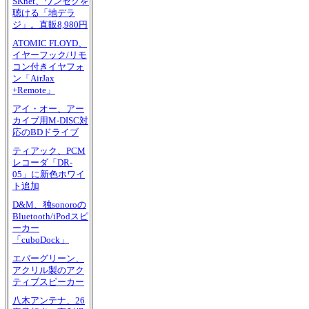
SKnet、ワンセグを
聴ける「地デラ
ジ」。直販8,980円
ATOMIC FLOYD、
イヤーフック/リモ
コン付きイヤフォ
ン「AirJax
+Remote」
アイ・オー、アー
カイブ用M-DISC対
応のBDドライブ
ティアック、PCM
レコーダ「DR-
05」に新色ホワイ
ト追加
D&M、独sonoroの
Bluetooth/iPodスピ
ーカー
「cuboDock」
エバーグリーン、
アクリル製のアク
ティブスピーカー
八木アンテナ、26