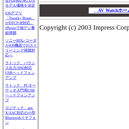
世代iPadの4G LTE
モデル価格を決定
00
00
AV Watch
iOSアプリ
00
「Twonky Beam」
がDTCP-IP対応。
Copyright (c) 2003 Impress Corpo
iPhoneで地デジ番
組視聴
ソニーBDレコーダ
がiOS機器でのスト
リーミング視聴対
応へ
ラトック、バラン
ス出力/DSD対応
USBヘッドフォン
アンプ
ラトック、PCオー
ディオ入門用USB
ヘッドフォンアン
プ
ロジテック、apt-
X/AAC対応の小型
Bluetoothイヤフォ
ン