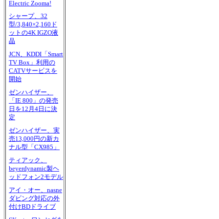
Electric Zooma!
シャープ、32
型/3,840×2,160ド
ットの4K IGZO液
晶
JCN、KDDI「Smart
TV Box」利用の
CATVサービスを
開始
ゼンハイザー、
「IE 800」の発売
日を12月4日に決
定
ゼンハイザー、実
売13,000円の新カ
ナル型「CX985」
ティアック、
beyerdynamic製ヘ
ッドフォン2モデル
アイ・オー、nasne
ダビング対応の外
付けBDドライブ