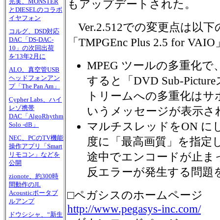
完実、MONSTER
もアップデートされた。
とDIESELのコラボ
イヤフォン
Ver.2.512での変更点は以
コルグ、DSD対応
DAC「DS-DAC-
「TMPGEnc Plus 2.5 fo
10」の次回出荷
を'13年2月に
MPEG ツールの多重化で
ALO、真空管USB
ヘッドフォンアン
すると「DVD Sub-Pic
プ「The Pan Am」
トリームへの多重化はサ
Cypher Labs、ハイ
レゾ携帯
いうメッセージが表示さ
DAC「AlgoRhythm
マルチスレッドをON に
Solo -dB」
NEC、PCのTV機能
度に「最高画質」を指定
操作アプリ「Smart
途中でエンコードが止ま
リモコン」などを
公開
反エラーが発生する問題
zionote、約300時
間動作のJL
□ペガシスのホームページ
Acousticポータブ
ルアンプ
http://www.pegasys-inc.com/
ドウシシャ、“新生