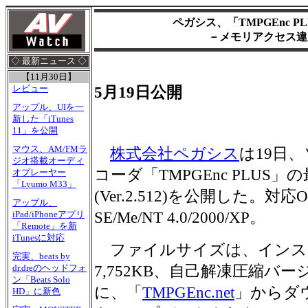
ペガシス、「TMPGEnc 
－メモリアクセス違
◇ 最新ニュース ◇
【11月30日】
レビュー
5月19日公開
アップル、UIを一
新した「iTunes
11」を公開
マウス、AM/FMラ
株式会社ペガシス
は19日
ジオ搭載オーディ
コーダ「TMPGEnc PLUS
オプレーヤー
「Lyumo M33」
(Ver.2.512)を公開した。対応OS
アップル、
SE/Me/NT 4.0/2000/XP。
iPad/iPhoneアプリ
「Remote」を新
iTunesに対応
ファイルサイズは、インス
完実、beats by
7,752KB、自己解凍圧縮バージ
dr.dreのヘッドフォ
ン「Beats Solo
に、「
TMPGEnc.net
」からダ
HD」に新色