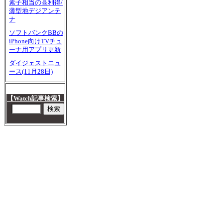
素子相当の高利得/
薄型地デジアンテ
ナ
ソフトバンクBBの
iPhone向けTVチュ
ーナ用アプリ更新
ダイジェストニュ
ース(11月28日)
【Watch記事検索】