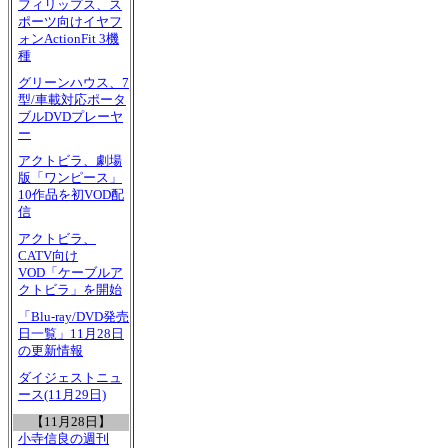
フィリップス、ス
ポーツ向けイヤフ
ォンActionFit 3機
種
グリーンハウス、7
型/車載対応ポータ
ブルDVDプレーヤ
ー
アクトビラ、劇場
版「ワンピース」
10作品を初VOD配
信
アクトビラ、
CATV向け
VOD「ケーブルア
クトビラ」を開始
「Blu-ray/DVD発売
日一覧」11月28日
の更新情報
ダイジェストニュ
ース(11月29日)
【11月28日】
小寺信良の週刊