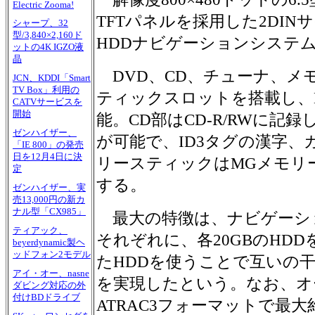
Electric Zooma!
TFTパネルを採用した2DIN
シャープ、32
型/3,840×2,160ド
HDDナビゲーションシステ
ットの4K IGZO液
晶
DVD、CD、チューナ、メ
JCN、KDDI「Smart
TV Box」利用の
ティックスロットを搭載し、
CATVサービスを
開始
能。CD部はCD-R/RWに記
ゼンハイザー、
が可能で、ID3タグの漢字、
「IE 800」の発売
日を12月4日に決
リースティックはMGメモリ
定
する。
ゼンハイザー、実
売13,000円の新カ
ナル型「CX985」
最大の特徴は、ナビゲーシ
ティアック、
それぞれに、各20GBのHD
beyerdynamic製ヘ
ッドフォン2モデル
たHDDを使うことで互いの
アイ・オー、nasne
を実現したという。なお、オ
ダビング対応の外
付けBDドライブ
ATRAC3フォーマットで最大約