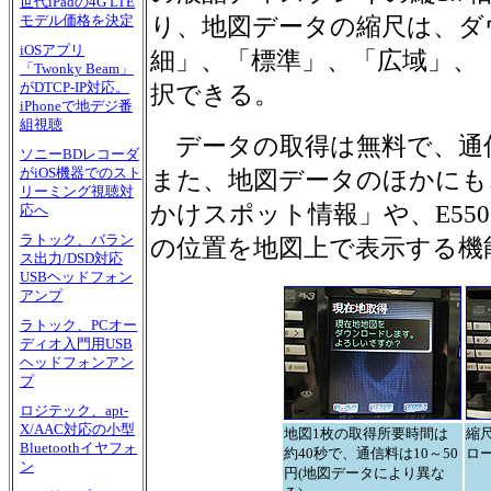
世代iPadの4G LTE
モデル価格を決定
り、地図データの縮尺は、ダ
iOSアプリ
細」、「標準」、「広域」、
「Twonky Beam」
がDTCP-IP対応。
択できる。
iPhoneで地デジ番
組視聴
データの取得は無料で、通
ソニーBDレコーダ
がiOS機器でのスト
また、地図データのほかにも
リーミング視聴対
かけスポット情報」や、E550
応へ
ラトック、バラン
の位置を地図上で表示する機
ス出力/DSD対応
USBヘッドフォン
アンプ
ラトック、PCオー
ディオ入門用USB
ヘッドフォンアン
プ
ロジテック、apt-
X/AAC対応の小型
地図1枚の取得所要時間は
縮
Bluetoothイヤフォ
約40秒で、通信料は10～50
ロ
ン
円(地図データにより異な