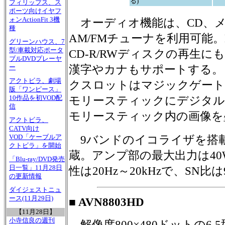
る)
フィリップス、ス
ポーツ向けイヤフ
ォンActionFit 3機
オーディオ機能は、CD、
種
AM/FMチューナを利用可能
グリーンハウス、7
型/車載対応ポータ
CD-R/RWディスクの再生に
ブルDVDプレーヤ
漢字やカナもサポートする。
ー
アクトビラ、劇場
クスロットはマジックゲート
版「ワンピース」
10作品を初VOD配
モリースティックにデジタル
信
モリースティック内の画像を
アクトビラ、
CATV向け
VOD「ケーブルア
9バンドのイコライザを搭載
クトビラ」を開始
蔵。アンプ部の最大出力は40W
「Blu-ray/DVD発売
日一覧」11月28日
性は20Hz～20kHzで、SN比は
の更新情報
ダイジェストニュ
ース(11月29日)
■ AVN8803HD
【11月28日】
小寺信良の週刊
解像度800×480ドットの6.