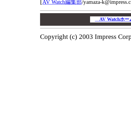
[
AV Watch編集部
/
yamaza-k@impress.c
00
00
AV Watch
00
Copyright (c) 2003 Impress Corpo