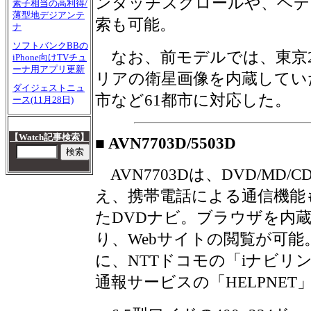
ンタッチスクロールや、ヘデ
素子相当の高利得/
薄型地デジアンテ
索も可能。
ナ
ソフトバンクBBの
なお、前モデルでは、東京2
iPhone向けTVチュ
ーナ用アプリ更新
リアの衛星画像を内蔵してい
ダイジェストニュ
市など61都市に対応した。
ース(11月28日)
【Watch記事検索】
■ AVN7703D/5503D
AVN7703Dは、DVD/MD/C
え、携帯電話による通信機能
たDVDナビ。ブラウザを内
り、Webサイトの閲覧が可能
に、NTTドコモの「iナビリン
通報サービスの「HELPNE