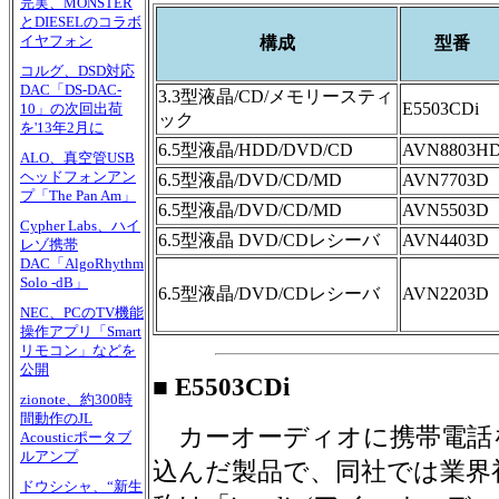
完実、MONSTER
とDIESELのコラボ
イヤフォン
構成
型番
コルグ、DSD対応
DAC「DS-DAC-
3.3型液晶/CD/メモリースティ
E5503CDi
10」の次回出荷
ック
を'13年2月に
6.5型液晶/HDD/DVD/CD
AVN8803H
ALO、真空管USB
ヘッドフォンアン
6.5型液晶/DVD/CD/MD
AVN7703D
プ「The Pan Am」
6.5型液晶/DVD/CD/MD
AVN5503D
Cypher Labs、ハイ
6.5型液晶 DVD/CDレシーバ
AVN4403D
レゾ携帯
DAC「AlgoRhythm
Solo -dB」
6.5型液晶/DVD/CDレシーバ
AVN2203D
NEC、PCのTV機能
操作アプリ「Smart
リモコン」などを
公開
■ E5503CDi
zionote、約300時
間動作のJL
カーオーディオに携帯電話
Acousticポータブ
ルアンプ
込んだ製品で、同社では業界
ドウシシャ、“新生