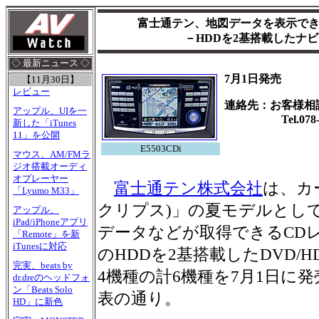
富士通テン、地図データを表示できる
－HDDを2基搭載したナビ
◇ 最新ニュース ◇
7月1日発売
【11月30日】
レビュー
連絡先：お客様相
アップル、UIを一
Tel.078-68
新した「iTunes
11」を公開
E5503CDi
マウス、AM/FMラ
ジオ搭載オーディ
オプレーヤー
富士通テン株式会社
は、カー
「Lyumo M33」
クリプス)」の夏モデルとし
アップル、
iPad/iPhoneアプリ
データなどが取得できるCDレ
「Remote」を新
iTunesに対応
のHDDを2基搭載したDVD/
完実、beats by
4機種の計6機種を7月1日に
dr.dreのヘッドフォ
ン「Beats Solo
表の通り。
HD」に新色