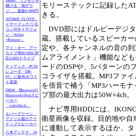
SKnet、ワンセグを
モリーステックに記録したAT
聴ける「地デラ
ジ」。直販8,980円
きる。
ATOMIC FLOYD、
イヤーフック/リモ
DVD部にはドルビーデジタ
コン付きイヤフォ
ン「AirJax
蔵。搭載しているスピーカー
+Remote」
定や、各チャンネルの音の到
アイ・オー、アー
カイブ用M-DISC対
ムアライメント」機能なども
応のBDドライブ
ードのDSPや、5パターンの
ティアック、PCM
レコーダ「DR-
コライザを搭載。MP3ファ
05」に新色ホワイ
ト追加
を倍音で補う「MP3ハーモ
D&M、独sonoroの
プ部の最大出力は50W×4ch。
Bluetooth/iPodスピ
ーカー
「cuboDock」
ナビ専用HDDには、IKONO
エバーグリーン、
衛星画像を収録。目的地や自
アクリル製のアク
ティブスピーカー
に連動して表示するほか、タ
八木アンテナ、26