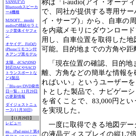
称は「i-audio(アイ・オー
SANSUI”の
Bluetoothスピーカ
で、同社が提供する専用サーバー
ー4機種
イ・サーブ)」から、自車の
MJSOFT、moshi
audioの焼結セラミ
を内蔵メモリにダウンロード
ック筐体イヤフォ
ン
用し、自車位置を取得した地
オヤイデ、FiiOの
可能。目的地までの方角や距
iPhoneリモコン付
きアンプ黒モデル
「現在位置の確認、目的地
太陽、dCSのDSD
対応DACやSACD
離、方角などの簡単な情報を
トランスポートな
ど4製品
ればいい」というユーザーを
「Blu-ray/DVD発売
トとした製品で、ナビゲーシ
日一覧」11月29日
の更新情報
を省くことで、83,000円と
ダイジェストニュ
を実現した。
ース(11月30日)
【11月29日】
一度に取得できる地図データ
レビュー
au、iPad miniと第4
の液晶ディスプレイの縦1.7倍