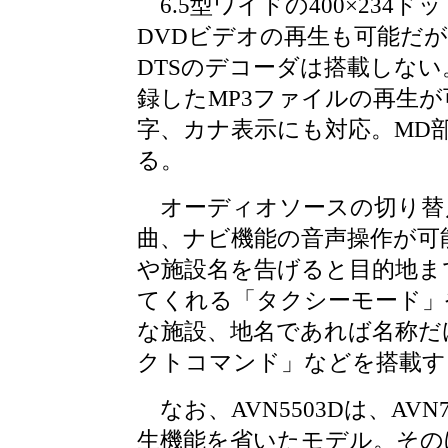
6.5型ワイドの400×234ド
DVDビデオの再生も可能だ
DTSのデコーダは搭載しない。
録したMP3ファイルの再生が
字、カナ表示にも対応。MD部
る。
オーディオソースの切り替
曲、ナビ機能の音声操作が可
や施設名を告げると目的地ま
てくれる「タクシーモード」
な施設、地名であれば名称だ
クトコマンド」などを搭載す
なお、AVN5503Dは、AVN
生機能を省いたモデル。そのほ