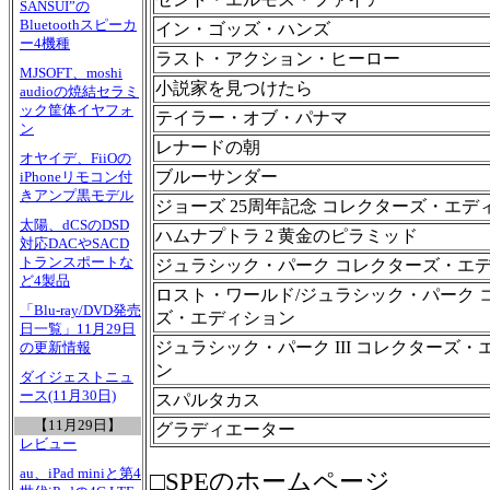
SANSUI”の
Bluetoothスピーカ
イン・ゴッズ・ハンズ
ー4機種
ラスト・アクション・ヒーロー
MJSOFT、moshi
小説家を見つけたら
audioの焼結セラミ
ック筐体イヤフォ
テイラー・オブ・パナマ
ン
レナードの朝
オヤイデ、FiiOの
ブルーサンダー
iPhoneリモコン付
きアンプ黒モデル
ジョーズ 25周年記念 コレクターズ・エデ
太陽、dCSのDSD
ハムナプトラ 2 黄金のピラミッド
対応DACやSACD
トランスポートな
ジュラシック・パーク コレクターズ・エ
ど4製品
ロスト・ワールド/ジュラシック・パーク 
「Blu-ray/DVD発売
ズ・エディション
日一覧」11月29日
ジュラシック・パーク III コレクターズ・
の更新情報
ン
ダイジェストニュ
ース(11月30日)
スパルタカス
【11月29日】
グラディエーター
レビュー
au、iPad miniと第4
□SPEのホームページ