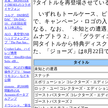
完実、MONSTER
7タイトルを再登場させてい
とDIESELのコラボ
イヤフォン
いずれもトールケース、ピ
コルグ、DSD対応
DAC「DS-DAC-
で、キャンペーン・ロゴの入
10」の次回出荷
なる。なお、「未知との遭遇
を'13年2月に
ALO、真空管USB
ムナプトラ 2」、「グラデ
ヘッドフォンアン
プ「The Pan Am」
同タイトルから特典ディスク
Cypher Labs、ハイ
た、「ジョーズ」は8月22日
レゾ携帯
DAC「AlgoRhythm
Solo -dB」
タイトル
NEC、PCのTV機能
未知との遭遇
操作アプリ「Smart
スナッチ
リモコン」などを
公開
エボリューション コレクターズ・エディ
zionote、約300時
ロック・ユー! コレクターズ・エディショ
間動作のJL
ゴーストバスターズ コレクターズ・エデ
Acousticポータブ
ルアンプ
ゴーストバスターズ 2
ドウシシャ、“新生
セント・エルモス・ファイアー