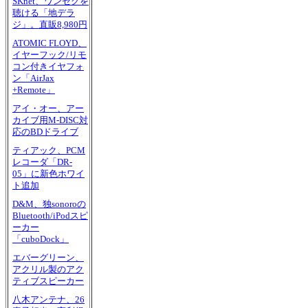
SKnet、ワンセグを
聴ける「地デラ
ジ」。直販8,980円
ATOMIC FLOYD、
イヤーフック/リモ
コン付きイヤフォ
ン「AirJax
+Remote」
アイ・オー、アー
カイブ用M-DISC対
応のBDドライブ
ティアック、PCM
レコーダ「DR-
05」に新色ホワイ
ト追加
D&M、独sonoroの
Bluetooth/iPodスピ
ーカー
「cuboDock」
エバーグリーン、
アクリル製のアク
ティブスピーカー
八木アンテナ、26