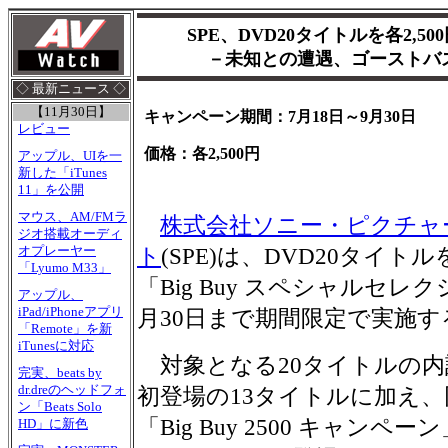
SPE、DVD20タイトルを各2,
－未知との遭遇、ゴーストバ
◇ 最新ニュース ◇
【11月30日】
キャンペーン期間：7月18日～9月30日
レビュー
価格：各2,500円
アップル、UIを一
新した「iTunes
11」を公開
マウス、AM/FMラ
株式会社ソニー・ピクチャ
ジオ搭載オーディ
オプレーヤー
ト
(SPE)は、DVD20タイトル
「Lyumo M33」
「Big Buy スペシャルセレ
アップル、
iPad/iPhoneアプリ
月30日まで期間限定で実施す
「Remote」を新
iTunesに対応
対象となる20タイトルの内
完実、beats by
dr.dreのヘッドフォ
初登場の13タイトルに加え
ン「Beats Solo
「Big Buy 2500 キャン
HD」に新色