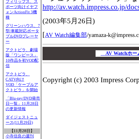
フィリップス、ス
http://av.watch.impress.co.jp/d
ポーツ向けイヤフ
ォンActionFit 3機
種
(
2003年5月26日
)
グリーンハウス、7
型/車載対応ポータ
[
AV Watch編集部
/
yamaza-k@impress.c
ブルDVDプレーヤ
ー
00
アクトビラ、劇場
00
AV Watch
版「ワンピース」
00
10作品を初VOD配
信
アクトビラ、
Copyright (c) 2003 Impress Corpo
CATV向け
VOD「ケーブルア
クトビラ」を開始
「Blu-ray/DVD発売
日一覧」11月28日
の更新情報
ダイジェストニュ
ース(11月29日)
【11月28日】
小寺信良の週刊