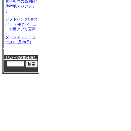
素子相当の高利得/
薄型地デジアンテ
ナ
ソフトバンクBBの
iPhone向けTVチュ
ーナ用アプリ更新
ダイジェストニュ
ース(11月28日)
【Watch記事検索】