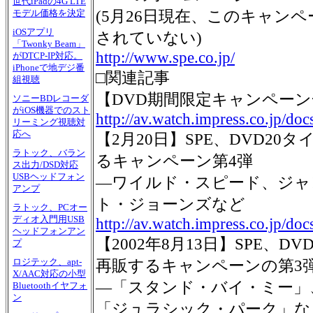
世代iPadの4G LTE
(5月26日現在、このキャン
モデル価格を決定
iOSアプリ
されていない)
「Twonky Beam」
http://www.spe.co.jp/
がDTCP-IP対応。
iPhoneで地デジ番
□関連記事
組視聴
【DVD期間限定キャンペー
ソニーBDレコーダ
がiOS機器でのスト
http://av.watch.impress.co.jp/doc
リーミング視聴対
応へ
【2月20日】SPE、DVD20タ
ラトック、バラン
るキャンペーン第4弾
ス出力/DSD対応
USBヘッドフォン
―ワイルド・スピード、ジャ
アンプ
ト・ジョーンズなど
ラトック、PCオー
ディオ入門用USB
http://av.watch.impress.co.jp/d
ヘッドフォンアン
【2002年8月13日】SPE、DV
プ
ロジテック、apt-
再販するキャンペーンの第3
X/AAC対応の小型
―「スタンド・バイ・ミー」
Bluetoothイヤフォ
ン
「ジュラシック・パーク」な