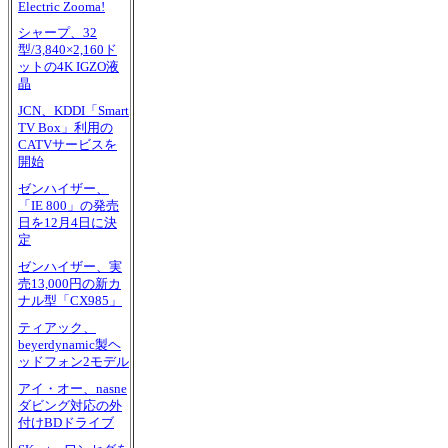
Electric Zooma!
シャープ、32
型/3,840×2,160ド
ットの4K IGZO液
晶
JCN、KDDI「Smart
TV Box」利用の
CATVサービスを
開始
ゼンハイザー、
「IE 800」の発売
日を12月4日に決
定
ゼンハイザー、実
売13,000円の新カ
ナル型「CX985」
ティアック、
beyerdynamic製ヘ
ッドフォン2モデル
アイ・オー、nasne
ダビング対応の外
付けBDドライブ