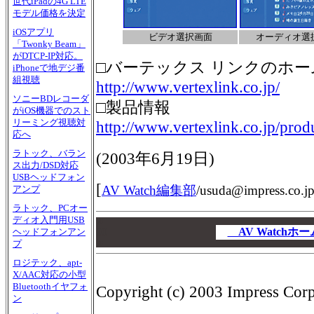
世代iPadの4G LTE
モデル価格を決定
iOSアプリ
ビデオ選択画面
オーディオ選
「Twonky Beam」
がDTCP-IP対応。
□バーテックス リンクのホ
iPhoneで地デジ番
組視聴
http://www.vertexlink.co.jp/
ソニーBDレコーダ
□製品情報
がiOS機器でのスト
リーミング視聴対
http://www.vertexlink.co.jp/prod
応へ
ラトック、バラン
(
2003年6月19日
)
ス出力/DSD対応
USBヘッドフォン
[
AV Watch編集部
/
usuda@impress.co.j
アンプ
ラトック、PCオー
ディオ入門用USB
00
00
AV Watch
ヘッドフォンアン
プ
00
ロジテック、apt-
X/AAC対応の小型
Bluetoothイヤフォ
Copyright (c) 2003 Impress Corpo
ン