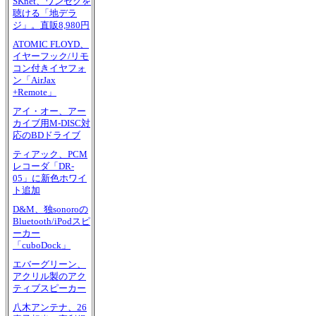
SKnet、ワンセグを
聴ける「地デラ
ジ」。直販8,980円
ATOMIC FLOYD、
イヤーフック/リモ
コン付きイヤフォ
ン「AirJax
+Remote」
アイ・オー、アー
カイブ用M-DISC対
応のBDドライブ
ティアック、PCM
レコーダ「DR-
05」に新色ホワイ
ト追加
D&M、独sonoroの
Bluetooth/iPodスピ
ーカー
「cuboDock」
エバーグリーン、
アクリル製のアク
ティブスピーカー
八木アンテナ、26