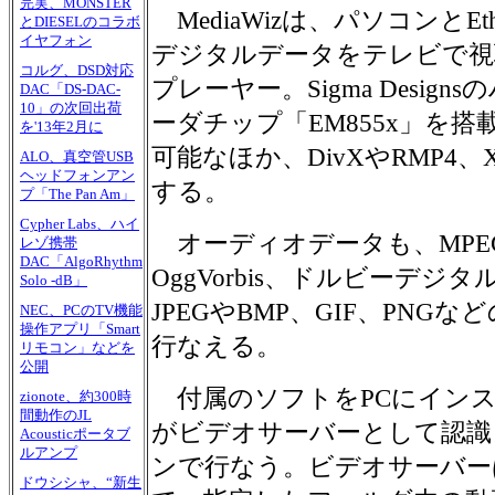
完実、MONSTER
MediaWizは、パソコンとEt
とDIESELのコラボ
イヤフォン
デジタルデータをテレビで視
コルグ、DSD対応
プレーヤー。Sigma Desig
DAC「DS-DAC-
10」の次回出荷
ーダチップ「EM855x」を搭載
を'13年2月に
可能なほか、DivXやRMP4、X
ALO、真空管USB
ヘッドフォンアン
する。
プ「The Pan Am」
Cypher Labs、ハイ
オーディオデータも、MPE
レゾ携帯
DAC「AlgoRhythm
OggVorbis、ドルビーデ
Solo -dB」
JPEGやBMP、GIF、PNG
NEC、PCのTV機能
操作アプリ「Smart
行なえる。
リモコン」などを
公開
付属のソフトをPCにインス
zionote、約300時
間動作のJL
がビデオサーバーとして認識
Acousticポータブ
ルアンプ
ンで行なう。ビデオサーバー
ドウシシャ、“新生