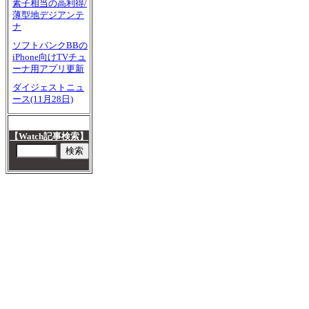
素子相当の高利得/
薄型地デジアンテ
ナ
ソフトバンクBBの
iPhone向けTVチュ
ーナ用アプリ更新
ダイジェストニュ
ース(11月28日)
【Watch記事検索】