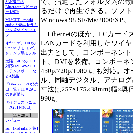
で、指定したフォルダ内の動
SANSUI”の
Bluetoothスピーカ
るだけで再生できる。ソフト
ー4機種
Windows 98 SE/Me/2000/XP。
MJSOFT、moshi
audioの焼結セラミ
ック筐体イヤフォ
Ethernetのほか、PCカ
ン
LANカードを利用したワイ
オヤイデ、FiiOの
iPhoneリモコン付
出力として、コンポーネント
きアンプ黒モデル
ト、DVIを装備。コンポーネ
太陽、dCSのDSD
対応DACやSACD
480p/720p/1080iにも
トランスポートな
ど4製品
ル、同軸デジタル、アナログ
「Blu-ray/DVD発売
寸法は257×175×38mm(幅
日一覧」11月29日
の更新情報
990g。
ダイジェストニュ
ース(11月30日)
【11月29日】
レビュー
au、iPad miniと第4