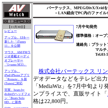
バーテックス、MPEG/DivX/Xvid
－LAN経由でPC内のファイルを
◇ 最新ニュース ◇
7月中旬発売
【11月30日】
レビュー
標準価格：オープ
アップル、UIを一
新した「iTunes
連絡先：プラット
11」を公開
マルチメディ
マウス、AM/FMラ
Tel.03-525
ジオ搭載オーディ
オプレーヤー
「Lyumo M33」
株式会社バーテックス リ
アップル、
iPad/iPhoneアプリ
デオデータなどをテレビ出力
「Remote」を新
iTunesに対応
「MediaWiz」を7月中旬
完実、beats by
ンプライスで、直販サイト「
dr.dreのヘッドフォ
ン「Beats Solo
格は22,800円。
HD」に新色