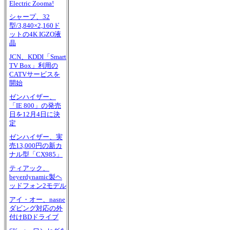
Electric Zooma!
シャープ、32
型/3,840×2,160ド
ットの4K IGZO液
晶
JCN、KDDI「Smart
TV Box」利用の
CATVサービスを
開始
ゼンハイザー、
「IE 800」の発売
日を12月4日に決
定
ゼンハイザー、実
売13,000円の新カ
ナル型「CX985」
ティアック、
beyerdynamic製ヘ
ッドフォン2モデル
アイ・オー、nasne
ダビング対応の外
付けBDドライブ