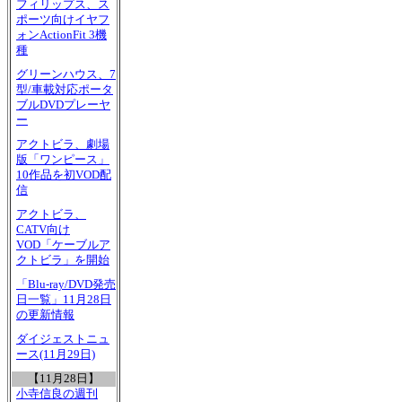
フィリップス、ス
ポーツ向けイヤフ
ォンActionFit 3機
種
グリーンハウス、7
型/車載対応ポータ
ブルDVDプレーヤ
ー
アクトビラ、劇場
版「ワンピース」
10作品を初VOD配
信
アクトビラ、
CATV向け
VOD「ケーブルア
クトビラ」を開始
「Blu-ray/DVD発売
日一覧」11月28日
の更新情報
ダイジェストニュ
ース(11月29日)
【11月28日】
小寺信良の週刊