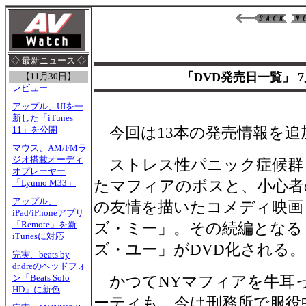
◇ 最新ニュース ◇
「DVD発売日一覧」 
【11月30日】
レビュー
アップル、UIを一
新した「iTunes
今回は13本の発売情報を追
11」を公開
マウス、AM/FMラ
ジオ搭載オーディ
ストレス性パニック症候群
オプレーヤー
たマフィアのボスと、小心者
「Lyumo M33」
アップル、
の友情を描いたコメディ映画
iPad/iPhoneアプリ
「Remote」を新
ズ・ミー」。その続編となる
iTunesに対応
ズ・ユー」がDVD化される。
完実、beats by
dr.dreのヘッドフォ
ン「Beats Solo
かつてNYマフィアを牛耳
HD」に新色
ーティも、今は刑務所で服役