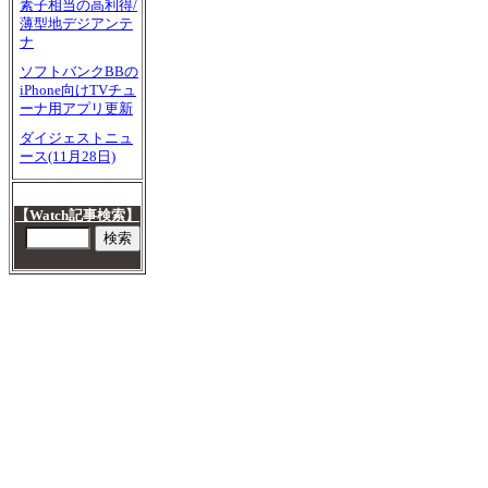
素子相当の高利得/
薄型地デジアンテ
ナ
ソフトバンクBBの
iPhone向けTVチュ
ーナ用アプリ更新
ダイジェストニュ
ース(11月28日)
【Watch記事検索】