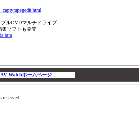
d_captympegedit.html
ポータブルDVDマルチドライブ
編集ソフトも発売
ela.htm
V Watchホームページ
00
s reserved.