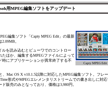
ntsoh用MPEG編集ソフトをアップデート
MPEG編集ソフト「Capty MPEG Edit」の最新
.09MB。
イルを読み込むとビューワでのコントロー
たほか、編集するMPEGファイルによって
ド時にアプリケーションが異常終了する不
Capty MPEG Edit
1以降と、Mac OS X v10.1.5以降に対応したMPEG編集ソフト。フレ
kTime形式やMPEGエレメンタリストリームでの書き出しに対応
ド販売のみとなっており、価格は3,980円。