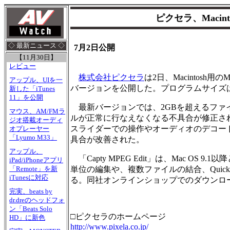
ピクセラ、Maci
◇ 最新ニュース ◇
7月2日公開
【11月30日】
レビュー
株式会社ピクセラ
は2日、Macintosh用の
アップル、UIを一
バージョンを公開した。プログラムサイズは2
新した「iTunes
11」を公開
最新バージョンでは、2GBを超えるファ
マウス、AM/FMラ
ルが正常に行なえなくなる不具合が修正され
ジオ搭載オーディ
スライダーでの操作やオーディオのデコー
オプレーヤー
「Lyumo M33」
具合が改善された。
アップル、
「Capty MPEG Edit」は、Mac OS 9.
iPad/iPhoneアプリ
単位の編集や、複数ファイルの結合、Quic
「Remote」を新
iTunesに対応
る。同社オンラインショップでのダウンロー
完実、beats by
dr.dreのヘッドフォ
ン「Beats Solo
□ピクセラのホームページ
HD」に新色
http://www.pixela.co.jp/