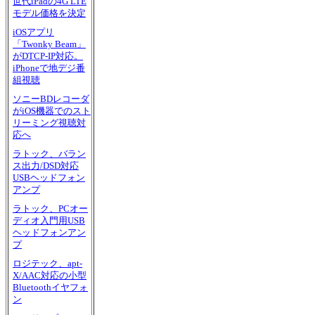
世代iPadの4G LTE
モデル価格を決定
iOSアプリ
「Twonky Beam」
がDTCP-IP対応。
iPhoneで地デジ番
組視聴
ソニーBDレコーダ
がiOS機器でのスト
リーミング視聴対
応へ
ラトック、バラン
ス出力/DSD対応
USBヘッドフォン
アンプ
ラトック、PCオー
ディオ入門用USB
ヘッドフォンアン
プ
ロジテック、apt-
X/AAC対応の小型
Bluetoothイヤフォ
ン