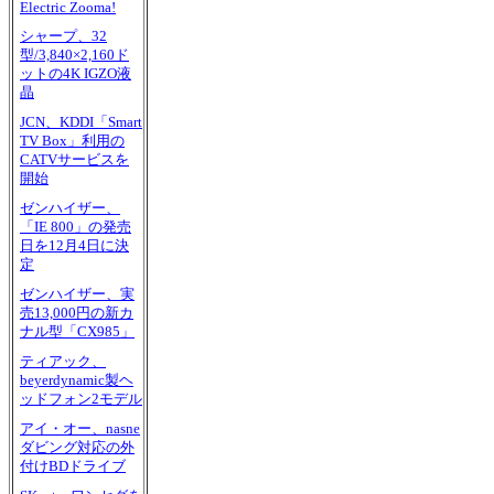
Electric Zooma!
シャープ、32
型/3,840×2,160ド
ットの4K IGZO液
晶
JCN、KDDI「Smart
TV Box」利用の
CATVサービスを
開始
ゼンハイザー、
「IE 800」の発売
日を12月4日に決
定
ゼンハイザー、実
売13,000円の新カ
ナル型「CX985」
ティアック、
beyerdynamic製ヘ
ッドフォン2モデル
アイ・オー、nasne
ダビング対応の外
付けBDドライブ