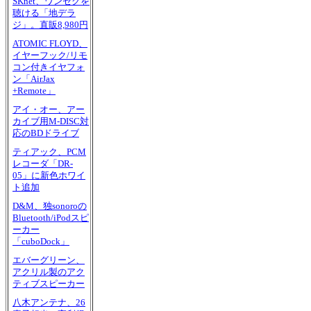
SKnet、ワンセグを
聴ける「地デラ
ジ」。直販8,980円
ATOMIC FLOYD、
イヤーフック/リモ
コン付きイヤフォ
ン「AirJax
+Remote」
アイ・オー、アー
カイブ用M-DISC対
応のBDドライブ
ティアック、PCM
レコーダ「DR-
05」に新色ホワイ
ト追加
D&M、独sonoroの
Bluetooth/iPodスピ
ーカー
「cuboDock」
エバーグリーン、
アクリル製のアク
ティブスピーカー
八木アンテナ、26