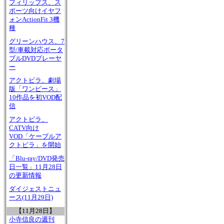
フィリップス、ス
ポーツ向けイヤフ
ォンActionFit 3機
種
グリーンハウス、7
型/車載対応ポータ
ブルDVDプレーヤ
ー
アクトビラ、劇場
版「ワンピース」
10作品を初VOD配
信
アクトビラ、
CATV向け
VOD「ケーブルア
クトビラ」を開始
「Blu-ray/DVD発売
日一覧」11月28日
の更新情報
ダイジェストニュ
ース(11月29日)
【11月28日】
小寺信良の週刊