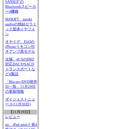
SANSUI”の
Bluetoothスピーカ
ー4機種
MJSOFT、moshi
audioの焼結セラミ
ック筐体イヤフォ
ン
オヤイデ、FiiOの
iPhoneリモコン付
きアンプ黒モデル
太陽、dCSのDSD
対応DACやSACD
トランスポートな
ど4製品
「Blu-ray/DVD発売
日一覧」11月29日
の更新情報
ダイジェストニュ
ース(11月30日)
【11月29日】
レビュー
au、iPad miniと第4