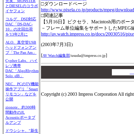
完実、MONSTER
□ダウンロードページ
とDIESELのコラボ
http://www.pixela.co.jp/products/mpeg/downloa
イヤフォン
□関連記事
コルグ、DSD対応
【5月16日】ピクセラ、Macintosh用の
DAC「DS-DAC-
－フレーム単位編集をサポートしたMPEG
10」の次回出荷
http://av.watch.impress.co.jp/docs/20030516/pix
を'13年2月に
ALO、真空管USB
(
2003年7月3日
)
ヘッドフォンアン
プ「The Pan Am」
[
]
AV Watch編集部
/
usuda@impress.co.jp
Cypher Labs、ハイ
レゾ携帯
00
DAC「AlgoRhythm
00
A
Solo -dB」
00
NEC、PCのTV機能
操作アプリ「Smart
Copyright (c) 2003 Impress Corporation All right
リモコン」などを
公開
zionote、約300時
間動作のJL
Acousticポータブ
ルアンプ
ドウシシャ、“新生