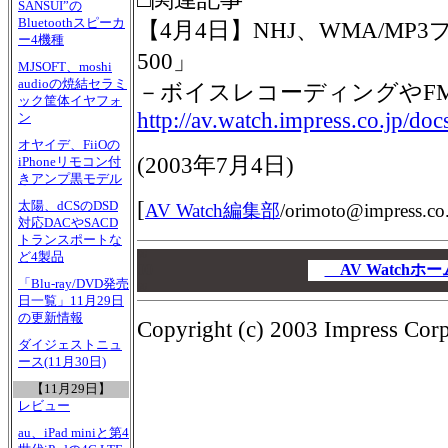
SANSUI”の
Bluetoothスピーカ
【4月4日】NHJ、WMA/MP3
ー4機種
500」
MJSOFT、moshi
audioの焼結セラミ
－ボイスレコーディングやF
ック筐体イヤフォ
http://av.watch.impress.co.jp/do
ン
オヤイデ、FiiOの
(2003年7月4日)
iPhoneリモコン付
きアンプ黒モデル
[
太陽、dCSのDSD
AV Watch編集部
/
orimoto@impress.co.
対応DACやSACD
トランスポートな
00
ど4製品
00
AV Watch
「Blu-ray/DVD発売
00
日一覧」11月29日
の更新情報
Copyright (c) 2003 Impress Corpo
ダイジェストニュ
ース(11月30日)
【11月29日】
レビュー
au、iPad miniと第4