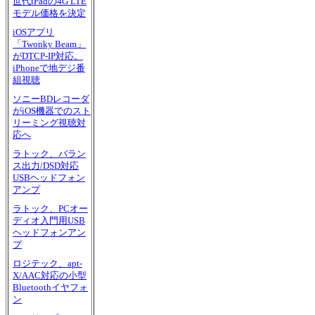
世代iPadの4G LTE
モデル価格を決定
iOSアプリ
「Twonky Beam」
がDTCP-IP対応。
iPhoneで地デジ番
組視聴
ソニーBDレコーダ
がiOS機器でのスト
リーミング視聴対
応へ
ラトック、バラン
ス出力/DSD対応
USBヘッドフォン
アンプ
ラトック、PCオー
ディオ入門用USB
ヘッドフォンアン
プ
ロジテック、apt-
X/AAC対応の小型
Bluetoothイヤフォ
ン