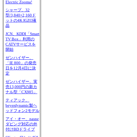
Electric Zooma!
シャープ、32
型/3,840×2,160ド
ットの4K IGZO液
晶
JCN、KDDI「Smart
TV Box」利用の
CATVサービスを
開始
ゼンハイザー、
「IE 800」の発売
日を12月4日に決
定
ゼンハイザー、実
売13,000円の新カ
ナル型「CX985」
ティアック、
beyerdynamic製ヘ
ッドフォン2モデル
アイ・オー、nasne
ダビング対応の外
付けBDドライブ