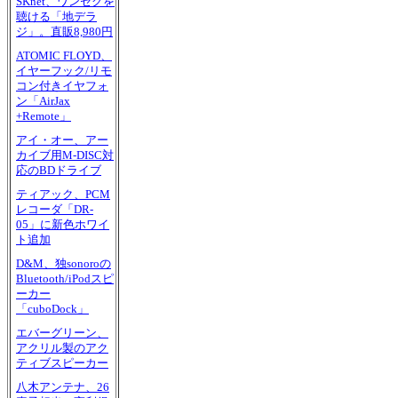
SKnet、ワンセグを
聴ける「地デラ
ジ」。直販8,980円
ATOMIC FLOYD、
イヤーフック/リモ
コン付きイヤフォ
ン「AirJax
+Remote」
アイ・オー、アー
カイブ用M-DISC対
応のBDドライブ
ティアック、PCM
レコーダ「DR-
05」に新色ホワイ
ト追加
D&M、独sonoroの
Bluetooth/iPodスピ
ーカー
「cuboDock」
エバーグリーン、
アクリル製のアク
ティブスピーカー
八木アンテナ、26