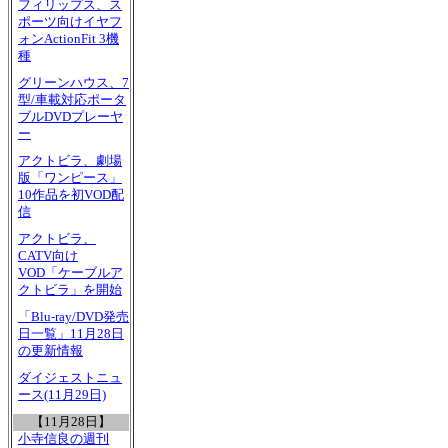
フィリップス、ス
ポーツ向けイヤフ
ォンActionFit 3機
種
グリーンハウス、7
型/車載対応ポータ
ブルDVDプレーヤ
ー
アクトビラ、劇場
版「ワンピース」
10作品を初VOD配
信
アクトビラ、
CATV向け
VOD「ケーブルア
クトビラ」を開始
「Blu-ray/DVD発売
日一覧」11月28日
の更新情報
ダイジェストニュ
ース(11月29日)
【11月28日】
小寺信良の週刊