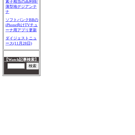
素子相当の高利得/
薄型地デジアンテ
ナ
ソフトバンクBBの
iPhone向けTVチュ
ーナ用アプリ更新
ダイジェストニュ
ース(11月28日)
【Watch記事検索】