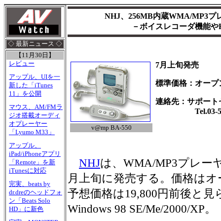
NHJ、256MB内蔵WMA/MP3プレ
－ボイスレコーダ機能や
◇ 最新ニュース ◇
【11月30日】
レビュー
7月上旬発売
アップル、UIを一
標準価格：オープ
新した「iTunes
11」を公開
連絡先：サポート
マウス、AM/FMラ
Tel.03-581
ジオ搭載オーディ
オプレーヤー
v@mp BA-550
「Lyumo M33」
アップル、
iPad/iPhoneアプリ
NHJ
は、WMA/MP3プレーヤー
「Remote」を新
iTunesに対応
月上旬に発売する。価格はオ
完実、beats by
予想価格は19,800円前後と
dr.dreのヘッドフォ
ン「Beats Solo
Windows 98 SE/Me/2000/XP。
HD」に新色