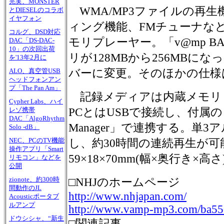
完実、MONSTER
WMA/MP3ファイルの再
とDIESELのコラボ
イヤフォン
ィング機能、FMチューナな
コルグ、DSD対応
モリプレーヤー。「v@mp B
DAC「DS-DAC-
10」の次回出荷
リが128MBから256MBに
を'13年2月に
バーに変更。そのほかの仕様は
ALO、真空管USB
ヘッドフォンアン
プ「The Pan Am」
記録メディアは内蔵メモリ
Cypher Labs、ハイ
PCとはUSBで接続し、付属の「v@m
レゾ携帯
DAC「AlgoRhythm
Manager」で連携する。単
Solo -dB」
NEC、PCのTV機能
し、約30時間の連続再生が可
操作アプリ「Smart
59×18×70mm(幅×奥行き×高
リモコン」などを
公開
zionote、約300時
□NHJのホームページ
間動作のJL
http://www.nhjapan.com/
Acousticポータブ
ルアンプ
http://www.vamp-mp3.com/ba550
ドウシシャ、“新生
□関連記事