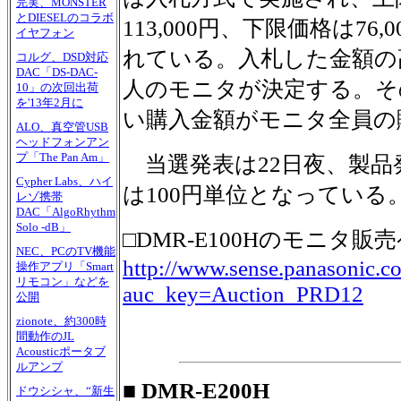
完実、MONSTER
とDIESELのコラボ
113,000円、下限価格は76
イヤフォン
れている。入札した金額の
コルグ、DSD対応
DAC「DS-DAC-
人のモニタが決定する。そ
10」の次回出荷
を'13年2月に
い購入金額がモニタ全員の
ALO、真空管USB
ヘッドフォンアン
プ「The Pan Am」
当選発表は22日夜、製品
Cypher Labs、ハイ
は100円単位となっている
レゾ携帯
DAC「AlgoRhythm
Solo -dB」
□DMR-E100Hのモニタ販
NEC、PCのTV機能
http://www.sense.panasonic.
操作アプリ「Smart
リモコン」などを
auc_key=Auction_PRD12
公開
zionote、約300時
間動作のJL
Acousticポータブ
ルアンプ
■ DMR-E200H
ドウシシャ、“新生