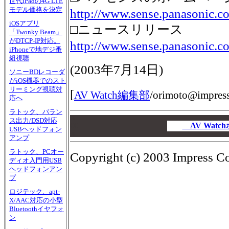
世代iPadの4G LTE
モデル価格を決定
http://www.sense.panasonic.c
iOSアプリ
□ニュースリリース
「Twonky Beam」
がDTCP-IP対応。
http://www.sense.panasonic.c
iPhoneで地デジ番
組視聴
(2003年7月14日)
ソニーBDレコーダ
がiOS機器でのスト
リーミング視聴対
[
AV Watch編集部
/
orimoto@impress
応へ
ラトック、バラン
00
ス出力/DSD対応
00
AV Wat
USBヘッドフォン
00
アンプ
ラトック、PCオー
Copyright (c) 2003 Impress Cor
ディオ入門用USB
ヘッドフォンアン
プ
ロジテック、apt-
X/AAC対応の小型
Bluetoothイヤフォ
ン