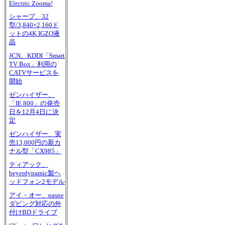
Electric Zooma!
シャープ、32
型/3,840×2,160ド
ットの4K IGZO液
晶
JCN、KDDI「Smart
TV Box」利用の
CATVサービスを
開始
ゼンハイザー、
「IE 800」の発売
日を12月4日に決
定
ゼンハイザー、実
売13,000円の新カ
ナル型「CX985」
ティアック、
beyerdynamic製ヘ
ッドフォン2モデル
アイ・オー、nasne
ダビング対応の外
付けBDドライブ