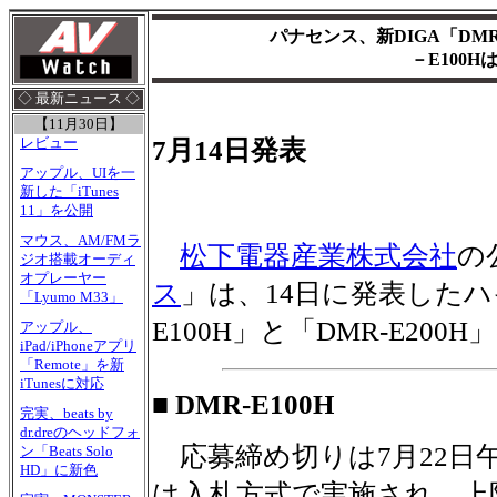
パナセンス、新DIGA「DMR-
－E100Hは
◇ 最新ニュース ◇
【11月30日】
7月14日発表
レビュー
アップル、UIを一
新した「iTunes
11」を公開
マウス、AM/FMラ
松下電器産業株式会社
の
ジオ搭載オーディ
オプレーヤー
ス
」は、14日に発表したハ
「Lyumo M33」
E100H」と「DMR-E20
アップル、
iPad/iPhoneアプリ
「Remote」を新
iTunesに対応
■ DMR-E100H
完実、beats by
dr.dreのヘッドフォ
応募締め切りは7月22日
ン「Beats Solo
HD」に新色
は入札方式で実施され、上