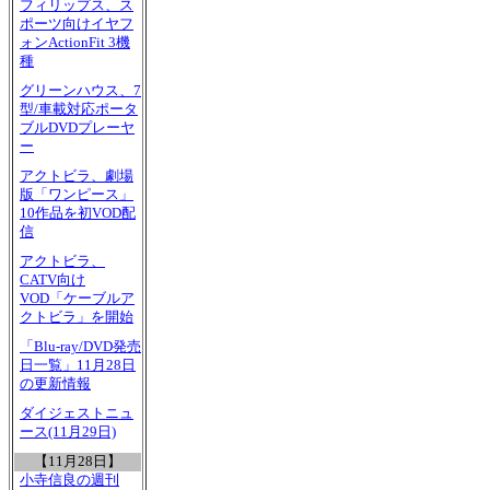
フィリップス、ス
ポーツ向けイヤフ
ォンActionFit 3機
種
グリーンハウス、7
型/車載対応ポータ
ブルDVDプレーヤ
ー
アクトビラ、劇場
版「ワンピース」
10作品を初VOD配
信
アクトビラ、
CATV向け
VOD「ケーブルア
クトビラ」を開始
「Blu-ray/DVD発売
日一覧」11月28日
の更新情報
ダイジェストニュ
ース(11月29日)
【11月28日】
小寺信良の週刊