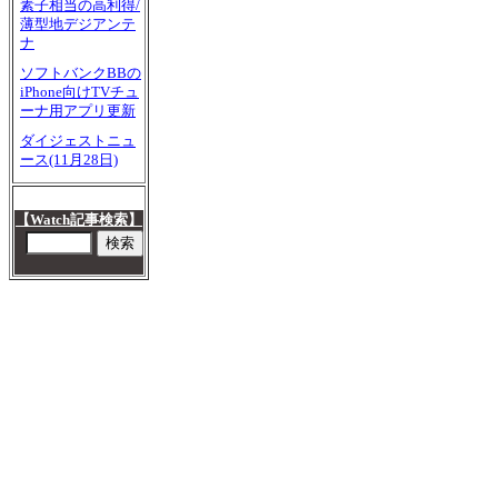
素子相当の高利得/
薄型地デジアンテ
ナ
ソフトバンクBBの
iPhone向けTVチュ
ーナ用アプリ更新
ダイジェストニュ
ース(11月28日)
【Watch記事検索】