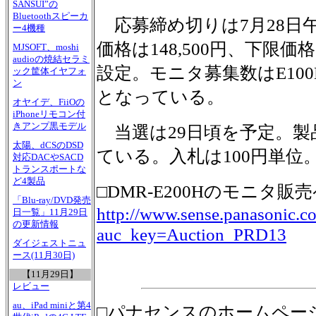
SANSUI”の
Bluetoothスピーカ
応募締め切りは7月28日
ー4機種
価格は148,500円、下限価格
MJSOFT、moshi
audioの焼結セラミ
設定。モニタ募集数はE100
ック筐体イヤフォ
ン
となっている。
オヤイデ、FiiOの
iPhoneリモコン付
きアンプ黒モデル
当選は29日頃を予定。製
太陽、dCSのDSD
ている。入札は100円単位
対応DACやSACD
トランスポートな
ど4製品
□DMR-E200Hのモニタ販
「Blu-ray/DVD発売
http://www.sense.panasonic.
日一覧」11月29日
の更新情報
auc_key=Auction_PRD13
ダイジェストニュ
ース(11月30日)
【11月29日】
レビュー
au、iPad miniと第4
□パナセンスのホームペー