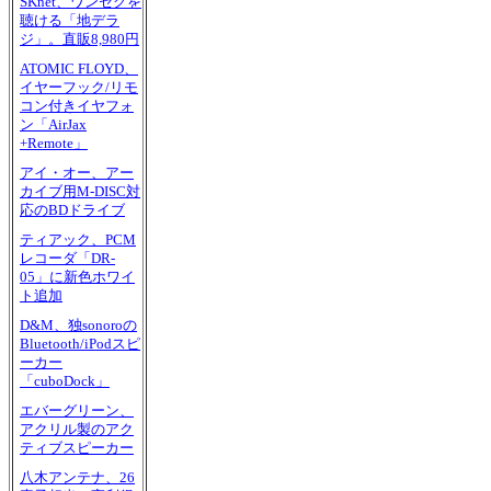
SKnet、ワンセグを
聴ける「地デラ
ジ」。直販8,980円
ATOMIC FLOYD、
イヤーフック/リモ
コン付きイヤフォ
ン「AirJax
+Remote」
アイ・オー、アー
カイブ用M-DISC対
応のBDドライブ
ティアック、PCM
レコーダ「DR-
05」に新色ホワイ
ト追加
D&M、独sonoroの
Bluetooth/iPodスピ
ーカー
「cuboDock」
エバーグリーン、
アクリル製のアク
ティブスピーカー
八木アンテナ、26