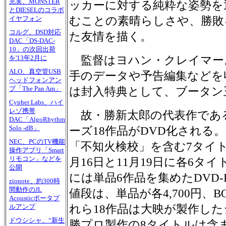
完実、MONSTER
ッカーに対する純粋な姿勢を
とDIESELのコラボ
むことの素晴らしさや、勝敗
イヤフォン
コルグ、DSD対応
た友情を描く。
DAC「DS-DAC-
10」の次回出荷
監督はヨハン・クレイマー
を'13年2月に
ALO、真空管USB
手のデータや予告編集などを
ヘッドフォンアン
プ「The Pan Am」
は封入特典として、ブータン
Cypher Labs、ハイ
レゾ携帯
故・勝新太郎の代表作であ
DAC「AlgoRhythm
Solo -dB」
ーズ18作品がDVD化される
NEC、PCのTV機能
「不知火検校」を含む7タイト
操作アプリ「Smart
リモコン」などを
月16日と11月19日に各6タ
公開
には単品6作品を集めたDVD
zionote、約300時
間動作のJL
値段は、単品が各4,700円、
Acousticポータブ
れら18作品は大映が製作し
ルアンプ
ドウシシャ、“新生
勝プロ製作の8タイトルは含