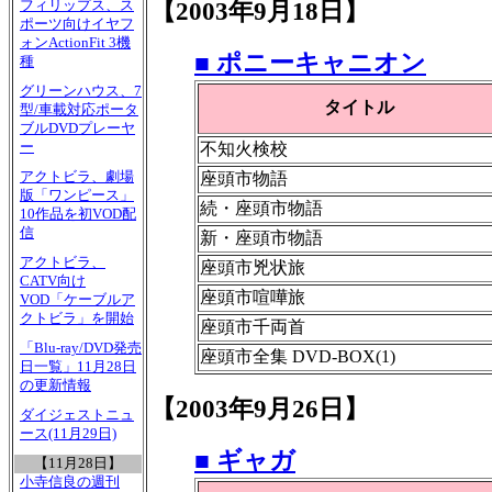
フィリップス、ス
【2003年9月18日】
ポーツ向けイヤフ
ォンActionFit 3機
■ ポニーキャニオン
種
グリーンハウス、7
タイトル
型/車載対応ポータ
ブルDVDプレーヤ
ー
不知火検校
アクトビラ、劇場
座頭市物語
版「ワンピース」
続・座頭市物語
10作品を初VOD配
信
新・座頭市物語
アクトビラ、
座頭市兇状旅
CATV向け
座頭市喧嘩旅
VOD「ケーブルア
クトビラ」を開始
座頭市千両首
「Blu-ray/DVD発売
座頭市全集 DVD-BOX(1)
日一覧」11月28日
の更新情報
【2003年9月26日】
ダイジェストニュ
ース(11月29日)
■ ギャガ
【11月28日】
小寺信良の週刊