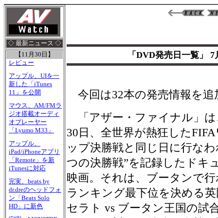
◇ 最新ニュース ◇
「DVD発売日一覧」 7
【11月30日】
レビュー
アップル、UIを一
新した「iTunes
今回は32本の発売情報を追
11」を公開
マウス、AM/FMラ
ジオ搭載オーディ
「アザー・ファイナル」は、2
オプレーヤー
30日、全世界が熱狂したFIF
「Lyumo M33」
アップル、
ップ決勝戦と同じ日に行なわ
iPad/iPhoneアプリ
「Remote」を新
つの決勝戦”を記録したドキ
iTunesに対応
映画。それは、ブータンで行わ
完実、beats by
dr.dreのヘッドフォ
ランキング最下位を決める英
ン「Beats Solo
セラト vs ブータン王国の試
HD」に新色