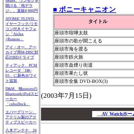
SKnet、ワンセグを
聴ける「地デラ
■ ポニーキャニオン
ジ」。直販8,980円
ATOMIC FLOYD、
タイトル
イヤーフック/リモ
コン付きイヤフォ
座頭市喧嘩太鼓
ン「AirJax
+Remote」
座頭市の歌が聞こえる
アイ・オー、アー
座頭市海を渡る
カイブ用M-DISC対
座頭市鉄火旅
応のBDドライブ
座頭市血煙り街道
ティアック、PCM
レコーダ「DR-
座頭市果たし状
05」に新色ホワイ
ト追加
座頭市全集 DVD-BOX(3)
D&M、独sonoroの
Bluetooth/iPodスピ
(2003年7月15日)
ーカー
「cuboDock」
00
エバーグリーン、
00
AV Watch
アクリル製のアク
00
ティブスピーカー
八木アンテナ、26