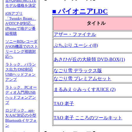
世代iPadの4G LTE
モデル価格を決定
■ パイオニアLDC
iOSアプリ
「Twonky Beam」
タイトル
がDTCP-IP対応。
iPhoneで地デジ番
組視聴
アザー・ファイナル
ソニーBDレコーダ
ぷちぷり ユーシィ(8)
がiOS機器でのスト
リーミング視聴対
応へ
あさひが丘の大統領 DVD-BOX(1)
ラトック、バラン
ス出力/DSD対応
なごり雪 デラックス版
USBヘッドフォン
なごり雪 プレミアムセット
アンプ
ラトック、PCオー
まるみえ☆みっくすJUICE (2)
ディオ入門用USB
ヘッドフォンアン
プ
TAO 老子
ロジテック、apt-
X/AAC対応の小型
TAO 老子 こころのツールキット
Bluetoothイヤフォ
ン