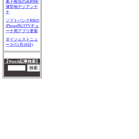
素子相当の高利得/
薄型地デジアンテ
ナ
ソフトバンクBBの
iPhone向けTVチュ
ーナ用アプリ更新
ダイジェストニュ
ース(11月28日)
【Watch記事検索】