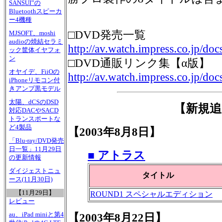
SANSUI”の
Bluetoothスピーカ
ー4機種
□DVD発売一覧
MJSOFT、moshi
audioの焼結セラミ
http://av.watch.impress.co.jp/doc
ック筐体イヤフォ
ン
□DVD通販リンク集【α版】
オヤイデ、FiiOの
http://av.watch.impress.co.jp/do
iPhoneリモコン付
きアンプ黒モデル
太陽、dCSのDSD
【新規追
対応DACやSACD
トランスポートな
ど4製品
【2003年8月8日】
「Blu-ray/DVD発売
日一覧」11月29日
■ アトラス
の更新情報
ダイジェストニュ
タイトル
ース(11月30日)
【11月29日】
ROUND1 スペシャルエディション
レビュー
au、iPad miniと第4
【2003年8月22日】