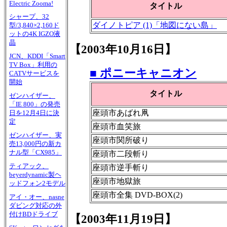
Electric Zooma!
タイトル
シャープ、32
ダイノトピア (1)「地図にない島」
型/3,840×2,160ド
ットの4K IGZO液
晶
【2003年10月16日】
JCN、KDDI「Smart
TV Box」利用の
■ ポニーキャニオン
CATVサービスを
開始
タイトル
ゼンハイザー、
「IE 800」の発売
座頭市あばれ凧
日を12月4日に決
定
座頭市血笑旅
ゼンハイザー、実
座頭市関所破り
売13,000円の新カ
ナル型「CX985」
座頭市二段斬り
ティアック、
座頭市逆手斬り
beyerdynamic製ヘ
座頭市地獄旅
ッドフォン2モデル
座頭市全集 DVD-BOX(2)
アイ・オー、nasne
ダビング対応の外
付けBDドライブ
【2003年11月19日】