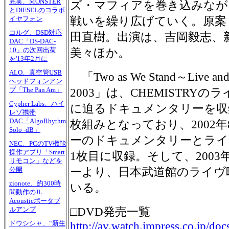
完実、MONSTER
ズ・マフィアを巻き込みなが
とDIESELのコラボ
戦いを繰り広げていく。原案
イヤフォン
コルグ、DSD対応
田直樹。出演は、吉岡毅志、
DAC「DS-DAC-
10」の次回出荷
美々ほか。
を'13年2月に
ALO、真空管USB
「Two as We Stand～Live and 
ヘッドフォンアン
プ「The Pan Am」
2003」は、CHEMISTRY
Cypher Labs、ハイ
に迫るドキュメンタリーを収
レゾ携帯
DAC「AlgoRhythm
枚組みとなっており、2002年
Solo -dB」
ーのドキュメンタリーとライ
NEC、PCのTV機能
操作アプリ「Smart
1枚目に収録。そして、2003
リモコン」などを
ーより、日本武道館のライヴ
公開
zionote、約300時
いる。
間動作のJL
Acousticポータブ
□DVD発売一覧
ルアンプ
ドウシシャ、“新生
http://av.watch.impress.co.jp/doc