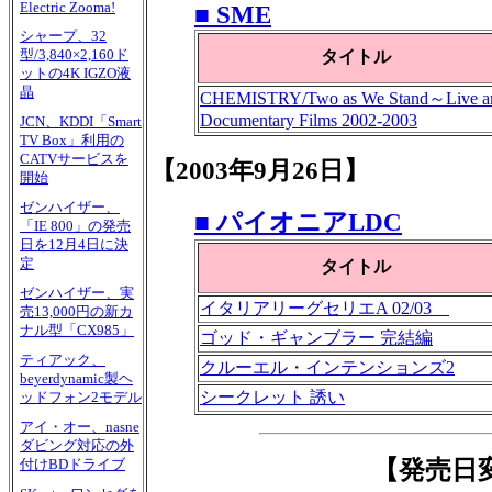
Electric Zooma!
■ SME
シャープ、32
型/3,840×2,160ド
タイトル
ットの4K IGZO液
晶
CHEMISTRY/Two as We Stand～Live a
Documentary Films 2002-2003
JCN、KDDI「Smart
TV Box」利用の
CATVサービスを
【2003年9月26日】
開始
ゼンハイザー、
■ パイオニアLDC
「IE 800」の発売
日を12月4日に決
定
タイトル
ゼンハイザー、実
イタリアリーグセリエA 02/03
売13,000円の新カ
ナル型「CX985」
ゴッド・ギャンブラー 完結編
ティアック、
クルーエル・インテンションズ2
beyerdynamic製ヘ
シークレット 誘い
ッドフォン2モデル
アイ・オー、nasne
ダビング対応の外
【発売日
付けBDドライブ