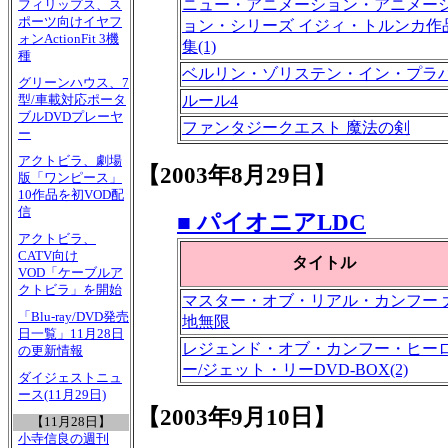
ニュー・アニメーション・アニメー
フィリップス、ス
ポーツ向けイヤフ
ョン・シリーズ イジィ・トルンカ作
ォンActionFit 3機
集(1)
種
ベルリン・ゾリステン・イン・プラ
グリーンハウス、7
ルール4
型/車載対応ポータ
ブルDVDプレーヤ
ファンタジークエスト 魔法の剣
ー
アクトビラ、劇場
【2003年8月29日】
版「ワンピース」
10作品を初VOD配
信
■ パイオニアLDC
アクトビラ、
CATV向け
タイトル
VOD「ケーブルア
クトビラ」を開始
マスター・オブ・リアル・カンフー 
「Blu-ray/DVD発売
地無限
日一覧」11月28日
レジェンド・オブ・カンフー・ヒー
の更新情報
ー/ジェット・リーDVD-BOX(2)
ダイジェストニュ
ース(11月29日)
【2003年9月10日】
【11月28日】
小寺信良の週刊