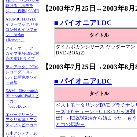
SKnet、ワンセグを
聴ける「地デラ
【2003年7月25日→2003年8月
ジ」。直販8,980円
ATOMIC FLOYD、
■ パイオニアLDC
イヤーフック/リモ
コン付きイヤフォ
タイトル
ン「AirJax
+Remote」
タイムボカンシリーズ ヤッターマン
アイ・オー、アー
DVD-BOX(2)
カイブ用M-DISC対
応のBDドライブ
【2003年7月25日→2003年8
ティアック、PCM
レコーダ「DR-
05」に新色ホワイ
■ パイオニアLDC
ト追加
D&M、独sonoroの
タイトル
Bluetooth/iPodスピ
ーカー
ベストモータリングDVDプラチナシ
「cuboDock」
ーズ(10) チューンドGT-Rバカッ速列
エバーグリーン、
伝!! ～R32の復活から始まった、も
アクリル製のアク
とつの伝説～
ティブスピーカー
八木アンテナ、26