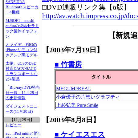
SANSUI”の
□DVD通販リンク集【α版】
Bluetoothスピーカ
ー4機種
http://av.watch.impress.co.jp/do
MJSOFT、moshi
audioの焼結セラミ
ック筐体イヤフォ
【新規追
ン
オヤイデ、FiiOの
【2003年7月19日】
iPhoneリモコン付
きアンプ黒モデル
■ 竹書房
太陽、dCSのDSD
対応DACやSACD
トランスポートな
タイトル
ど4製品
「Blu-ray/DVD発売
MEGUMI/REAL
日一覧」11月29日
小倉優子の片想いグラフティ
の更新情報
上杉弘美 Pure Smile
ダイジェストニュ
ース(11月30日)
【2003年8月8日】
【11月29日】
レビュー
■ ケイエスエス
au、iPad miniと第4