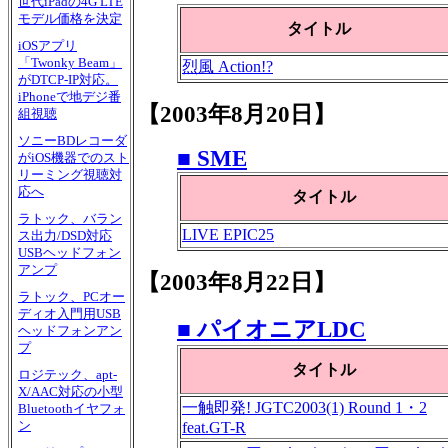
世代iPadの4G LTE
モデル価格を決定
タイトル
iOSアプリ
「Twonky Beam」
烈風 Action!?
がDTCP-IP対応。
iPhoneで地デジ番
【2003年8月20日】
組視聴
ソニーBDレコーダ
■ SME
がiOS機器でのスト
リーミング視聴対
応へ
タイトル
ラトック、バラン
LIVE EPIC25
ス出力/DSD対応
USBヘッドフォン
アンプ
【2003年8月22日】
ラトック、PCオー
ディオ入門用USB
■ パイオニアLDC
ヘッドフォンアン
プ
タイトル
ロジテック、apt-
X/AAC対応の小型
一触即発! JGTC2003(1) Round 1・2
Bluetoothイヤフォ
ン
feat.GT-R