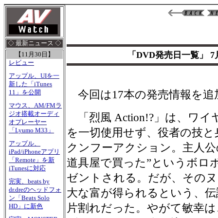
◇ 最新ニュース ◇
「DVD発売日一覧」 7
【11月30日】
レビュー
アップル、UIを一
新した「iTunes
今回は17本の発売情報を追
11」を公開
マウス、AM/FMラ
ジオ搭載オーディ
「烈風 Action!?」は、
オプレーヤー
を一切使用せず、役者の技と
「Lyumo M33」
アップル、
クンフーアクション。主人公
iPad/iPhoneアプリ
「Remote」を新
道具屋で買った”というボロ
iTunesに対応
ゼントされる。だが、そのヌ
完実、beats by
dr.dreのヘッドフォ
大な富が得られるという、伝
ン「Beats Solo
片割れだった。やがて敏幸は
HD」に新色