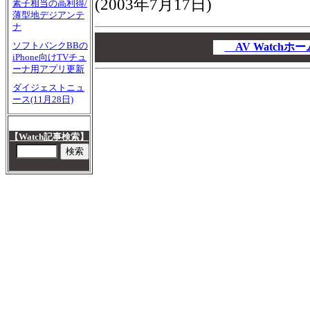
(2003年7月17日)
素子相当の高利得/
薄型地デジアンテ
ナ
00
ソフトバンクBBの
00
AV Watch
iPhone向けTVチュ
00
ーナ用アプリ更新
ダイジェストニュ
ース(11月28日)
【Watch記事検索】