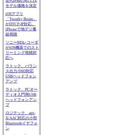
世代iPadの4G LTE
モデル価格を決定
iOSアプリ
「Twonky Beam」
がDTCP-IP対応。
iPhoneで地デジ番
組視聴
ソニーBDレコーダ
がiOS機器でのスト
リーミング視聴対
応へ
ラトック、バラン
ス出力/DSD対応
USBヘッドフォン
アンプ
ラトック、PCオー
ディオ入門用USB
ヘッドフォンアン
プ
ロジテック、apt-
X/AAC対応の小型
Bluetoothイヤフォ
ン