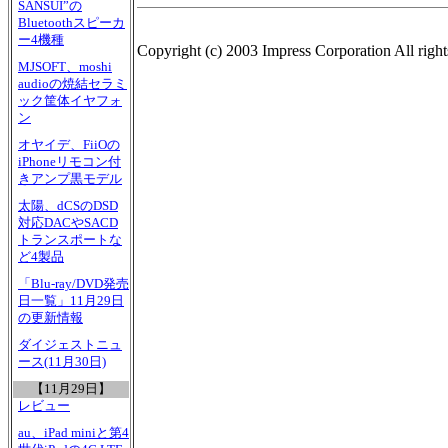
SANSUI”の
Bluetoothスピーカ
ー4機種
Copyright (c) 2003 Impress Corporation All right
MJSOFT、moshi
audioの焼結セラミ
ック筐体イヤフォ
ン
オヤイデ、FiiOの
iPhoneリモコン付
きアンプ黒モデル
太陽、dCSのDSD
対応DACやSACD
トランスポートな
ど4製品
「Blu-ray/DVD発売
日一覧」11月29日
の更新情報
ダイジェストニュ
ース(11月30日)
【11月29日】
レビュー
au、iPad miniと第4