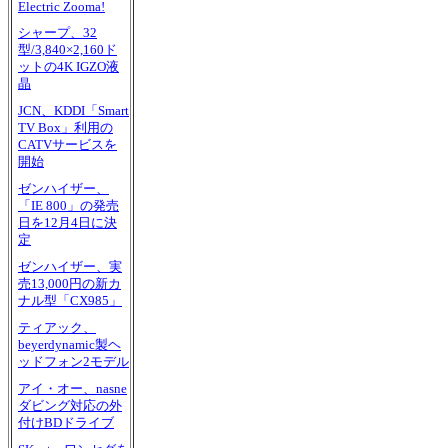
Electric Zooma!
シャープ、32
型/3,840×2,160ド
ットの4K IGZO液
晶
JCN、KDDI「Smart
TV Box」利用の
CATVサービスを
開始
ゼンハイザー、
「IE 800」の発売
日を12月4日に決
定
ゼンハイザー、実
売13,000円の新カ
ナル型「CX985」
ティアック、
beyerdynamic製ヘ
ッドフォン2モデル
アイ・オー、nasne
ダビング対応の外
付けBDドライブ