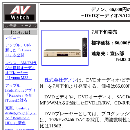
デノン、66,000
－DVDオーディオ/SA
◇ 最新ニュース ◇
7月下旬発売
【11月30日】
レビュー
標準価格：66,000
アップル、UIを一
新した「iTunes
連絡先：宣伝部
11」を公開
Tel.03-383
マウス、AM/FMラ
ジオ搭載オーディ
オプレーヤー
「Lyumo M33」
株式会社デノン
は、DVDオーディオ/ビデ
アップル、
N」を7月下旬より発売する。価格は66,000
iPad/iPhoneアプリ
「Remote」を新
DVDビデオや、DVDオーディオ、SAC
iTunesに対応
MP3/WMAを記録したDVD±R/RW、CD
完実、beats by
dr.dreのヘッドフォ
DVDプレーヤーとしては、プログレッシブ
ン「Beats Solo
は、192kHz/24bit DACを採用。周波数特性は、
HD」に新色
比は115dB。