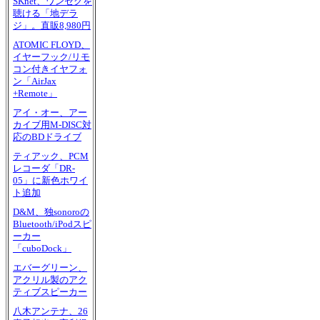
SKnet、ワンセグを
聴ける「地デラ
ジ」。直販8,980円
ATOMIC FLOYD、
イヤーフック/リモ
コン付きイヤフォ
ン「AirJax
+Remote」
アイ・オー、アー
カイブ用M-DISC対
応のBDドライブ
ティアック、PCM
レコーダ「DR-
05」に新色ホワイ
ト追加
D&M、独sonoroの
Bluetooth/iPodスピ
ーカー
「cuboDock」
エバーグリーン、
アクリル製のアク
ティブスピーカー
八木アンテナ、26