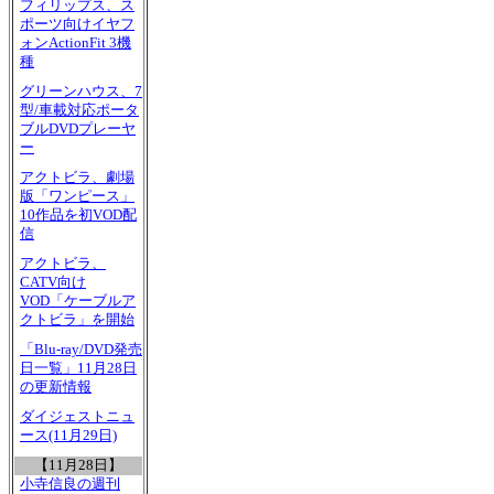
フィリップス、ス
ポーツ向けイヤフ
ォンActionFit 3機
種
グリーンハウス、7
型/車載対応ポータ
ブルDVDプレーヤ
ー
アクトビラ、劇場
版「ワンピース」
10作品を初VOD配
信
アクトビラ、
CATV向け
VOD「ケーブルア
クトビラ」を開始
「Blu-ray/DVD発売
日一覧」11月28日
の更新情報
ダイジェストニュ
ース(11月29日)
【11月28日】
小寺信良の週刊