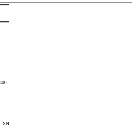
0-
。
部
、SN