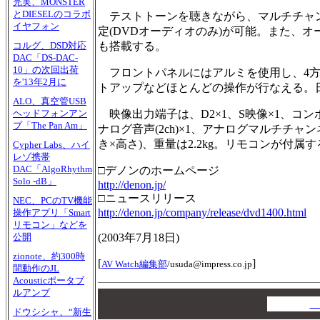
完実、MONSTER
とDIESELのコラボ
テストトーンを聴きながら、マルチチャン
イヤフォン
定(DVDオーディオのみ)が可能。また、
も搭載する。
コルグ、DSD対応
DAC「DS-DAC-
10」の次回出荷
フロントパネルにはアルミを使用し、4方
を'13年2月に
トアップなどほとんどの操作が行なえる。
ALO、真空管USB
映像出力端子は、D2×1、S映像×1、コン
ヘッドフォンアン
プ「The Pan Am」
ナログ音声(2ch)×1、アナログマルチチャンネル
き×高さ)、重量は2.2kg。リモコンが付属す
Cypher Labs、ハイ
レゾ携帯
DAC「AlgoRhythm
□デノンのホームページ
Solo -dB」
http://denon.jp/
□ニュースリリース
NEC、PCのTV機能
http://denon.jp/company/release/dvd1400.html
操作アプリ「Smart
リモコン」などを
(
2003年7月18日
)
公開
zionote、約300時
[
]
AV Watch編集部
/
usuda@impress.co.jp
間動作のJL
Acousticポータブ
ルアンプ
00
00
A
ドウシシャ、“新生
00