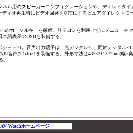
ネル用のスピーカーコンフィグレーションや、ディレイタイ
オーディオ再生時にビデオ回路をOFFにするピュアダイレクトモ
向のカーソルキーを装備。リモコンを利用せずにメニューや
日本語表示のOSDも装備する。
ポジット×1。音声出力端子は、光デジタル×1、同軸デジタル×1
音声(5.1ch)×1を装備する。外形寸法は435×211×75mm(幅×
る。
V Watchホームページ
00