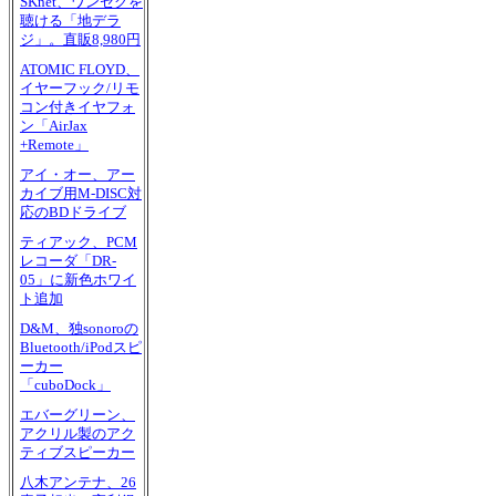
SKnet、ワンセグを
聴ける「地デラ
ジ」。直販8,980円
ATOMIC FLOYD、
イヤーフック/リモ
コン付きイヤフォ
ン「AirJax
+Remote」
アイ・オー、アー
カイブ用M-DISC対
応のBDドライブ
ティアック、PCM
レコーダ「DR-
05」に新色ホワイ
ト追加
D&M、独sonoroの
Bluetooth/iPodスピ
ーカー
「cuboDock」
エバーグリーン、
アクリル製のアク
ティブスピーカー
八木アンテナ、26