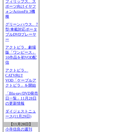
フィリップス、ス
ポーツ向けイヤフ
ォンActionFit 3機
種
グリーンハウス、7
型/車載対応ポータ
ブルDVDプレーヤ
ー
アクトビラ、劇場
版「ワンピース」
10作品を初VOD配
信
アクトビラ、
CATV向け
VOD「ケーブルア
クトビラ」を開始
「Blu-ray/DVD発売
日一覧」11月28日
の更新情報
ダイジェストニュ
ース(11月29日)
【11月28日】
小寺信良の週刊