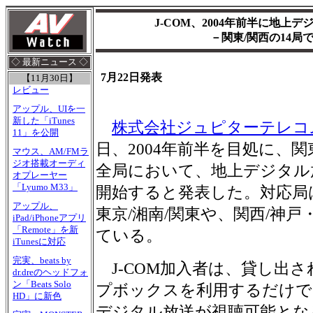
J-COM、2004年前半に地上
－関東/関西の14局
◇ 最新ニュース ◇
7月22日発表
【11月30日】
レビュー
アップル、UIを一
新した「iTunes
株式会社ジュピターテレコ
11」を公開
日、2004年前半を目処に、
マウス、AM/FMラ
ジオ搭載オーディ
全局において、地上デジタル
オプレーヤー
「Lyumo M33」
開始すると発表した。対応局は、J-
アップル、
東京/湘南/関東や、関西/神戸
iPad/iPhoneアプリ
「Remote」を新
ている。
iTunesに対応
完実、beats by
J-COM加入者は、貸し出
dr.dreのヘッドフォ
ン「Beats Solo
プボックスを利用するだけで
HD」に新色
デジタル放送が視聴可能とな