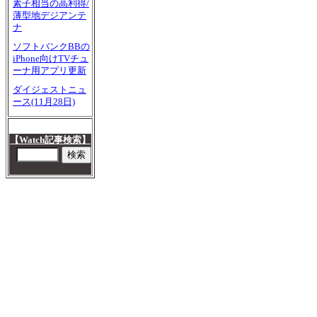
素子相当の高利得/
薄型地デジアンテ
ナ
ソフトバンクBBの
iPhone向けTVチュ
ーナ用アプリ更新
ダイジェストニュ
ース(11月28日)
【Watch記事検索】