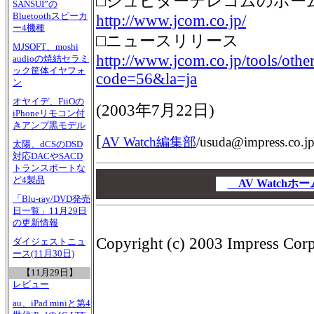
□ジュピターテレコムのホー
SANSUI”の
Bluetoothスピーカ
http://www.jcom.co.jp/
ー4機種
□ニュースリリース
MJSOFT、moshi
http://www.jcom.co.jp/tools/othe
audioの焼結セラミ
ック筐体イヤフォ
code=56&la=ja
ン
オヤイデ、FiiOの
(
2003年7月22日
)
iPhoneリモコン付
きアンプ黒モデル
[
AV Watch編集部
/
usuda@impress.co.j
太陽、dCSのDSD
対応DACやSACD
トランスポートな
00
ど4製品
00
AV Watch
00
「Blu-ray/DVD発売
日一覧」11月29日
の更新情報
Copyright (c) 2003 Impress Corpo
ダイジェストニュ
ース(11月30日)
【11月29日】
レビュー
au、iPad miniと第4