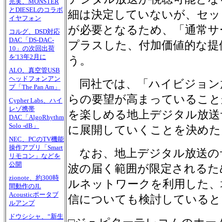
完実、MONSTER
とDIESELのコラボ
細は決定していないが、セッ
イヤフォン
が必要となるため、「通常サービス
コルグ、DSD対応
DAC「DS-DAC-
プラスした、付加価値的な提
10」の次回出荷
を'13年2月に
う。
ALO、真空管USB
ヘッドフォンアン
同社では、「ハイビジョン
プ「The Pan Am」
らの要望が高まっていること
Cypher Labs、ハイ
レゾ携帯
を楽しめる地上デジタル放送
DAC「AlgoRhythm
Solo -dB」
に展開していくことを決めた
NEC、PCのTV機能
操作アプリ「Smart
なお、地上デジタル放送の
リモコン」などを
公開
波の届く範囲が限定されるた
zionote、約300時
ルネットワークを利用した、
間動作のJL
Acousticポータブ
信についても検討していると
ルアンプ
ドウシシャ、“新生