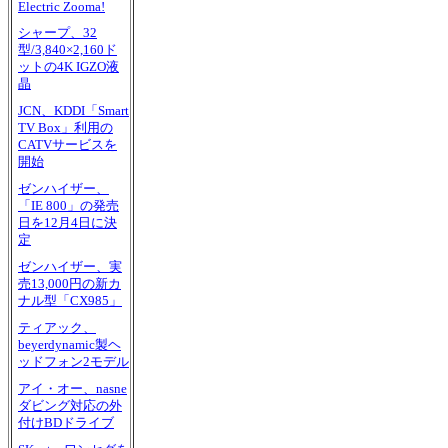
Electric Zooma!
シャープ、32
型/3,840×2,160ド
ットの4K IGZO液
晶
JCN、KDDI「Smart
TV Box」利用の
CATVサービスを
開始
ゼンハイザー、
「IE 800」の発売
日を12月4日に決
定
ゼンハイザー、実
売13,000円の新カ
ナル型「CX985」
ティアック、
beyerdynamic製ヘ
ッドフォン2モデル
アイ・オー、nasne
ダビング対応の外
付けBDドライブ