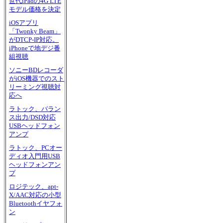
世代iPadの4G LTE
モデル価格を決定
iOSアプリ
「Twonky Beam」
がDTCP-IP対応。
iPhoneで地デジ番
組視聴
ソニーBDレコーダ
がiOS機器でのスト
リーミング視聴対
応へ
ラトック、バラン
ス出力/DSD対応
USBヘッドフォン
アンプ
ラトック、PCオー
ディオ入門用USB
ヘッドフォンアン
プ
ロジテック、apt-
X/AAC対応の小型
Bluetoothイヤフォ
ン