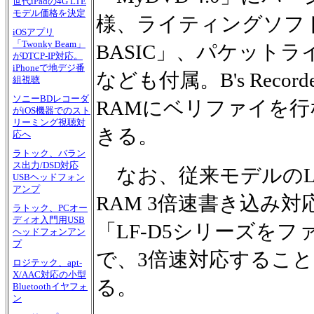
世代iPadの4G LTE
モデル価格を決定
様、ライティングソフト「B's
iOSアプリ
「Twonky Beam」
BASIC」、パケットライ
がDTCP-IP対応。
iPhoneで地デジ番
なども付属。B's Record
組視聴
ソニーBDレコーダ
RAMにベリファイを
がiOS機器でのスト
リーミング視聴対
きる。
応へ
ラトック、バラン
ス出力/DSD対応
なお、従来モデルのLF-D5
USBヘッドフォン
アンプ
RAM 3倍速書き込み
ラトック、PCオー
ディオ入門用USB
「LF-D5シリーズを
ヘッドフォンアン
プ
で、3倍速対応すること
ロジテック、apt-
X/AAC対応の小型
る。
Bluetoothイヤフォ
ン