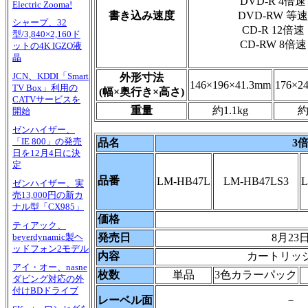
DVD-R 4倍速
Electric Zooma!
書き込み速度
DVD-RW 等速
シャープ、32
CD-R 12倍速
型/3,840×2,160ド
CD-RW 8倍速
ットの4K IGZO液
晶
JCN、KDDI「Smart
外形寸法
146×196×41.3mm
176×2
TV Box」利用の
(幅×奥行き×高さ)
CATVサービスを
重量
約1.1kg
約
開始
ゼンハイザー、
「IE 800」の発売
品名
3
日を12月4日に決
定
品番
LM-HB47L
LM-HB47LS3
L
ゼンハイザー、実
売13,000円の新カ
ナル型「CX985」
価格
ティアック、
発売日
8月23
beyerdynamic製ヘ
ッドフォン2モデル
内容
カートリッ
アイ・オー、nasne
枚数
単品
3色カラーパック
ダビング対応の外
付けBDドライブ
レーベル面
－