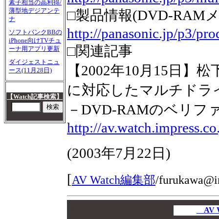
素子相当の高利得/
薄型地デジアンテ
□製品情報(DVD-RAM
ナ
http://panasonic.jp/p3/pro
ソフトバンクBBの
iPhone向けTVチュ
□関連記事
ーナ用アプリ更新
ダイジェストニュ
【2002年10月15日】松
ース(11月28日)
に対応したマルチドラ
【Watch記事検索】
－DVD-RAMのベリフ
http://av.watch.impress.c
(
2003年7月22日
)
[
AV Watch編集部
/
furukawa@im
00
00
AV 
00