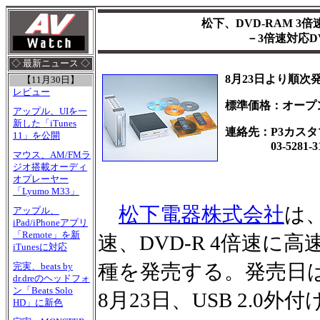
松下、DVD-RAM 3倍
－3倍速対応D
◇ 最新ニュース ◇
8月23日より順次
【11月30日】
レビュー
標準価格：オープ
アップル、UIを一
新した「iTunes
連絡先：P3カス
11」を公開
03-5281-31
マウス、AM/FMラ
ジオ搭載オーディ
オプレーヤー
「Lyumo M33」
松下電器株式会社
は、
アップル、
iPad/iPhoneアプリ
「Remote」を新
速、DVD-R 4倍速に
iTunesに対応
種を発売する。発売日はAT
完実、beats by
dr.dreのヘッドフォ
ン「Beats Solo
8月23日、USB 2.0外付
HD」に新色