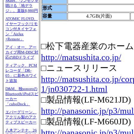
SKnet、ワンセグを
聴ける「地デラ
形式
ジ」。直販8,980円
容量
4.7GB(片面)
ATOMIC FLOYD、
イヤーフック/リモ
コン付きイヤフォ
ン「AirJax
+Remote」
□松下電器産業のホー
アイ・オー、アー
カイブ用M-DISC対
http://matsushita.co.jp/
応のBDドライブ
□ニュースリリース
ティアック、PCM
レコーダ「DR-
05」に新色ホワイ
http://matsushita.co.jp/co
ト追加
1/jn030722-1.html
D&M、独sonoroの
Bluetooth/iPodスピ
□製品情報(LF-M621JD)
ーカー
「cuboDock」
http://panasonic.jp/p3/mu
エバーグリーン、
アクリル製のアク
□製品情報(LF-M660JD)
ティブスピーカー
http://panasonic.jp/p3/mu
八木アンテナ、26