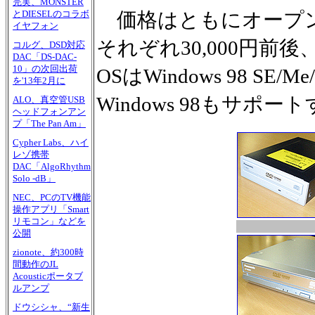
完実、MONSTER
価格はともにオープン
とDIESELのコラボ
イヤフォン
それぞれ30,000円前後
コルグ、DSD対応
DAC「DS-DAC-
10」の次回出荷
OSはWindows 98 SE/M
を'13年2月に
Windows 98もサポー
ALO、真空管USB
ヘッドフォンアン
プ「The Pan Am」
Cypher Labs、ハイ
レゾ携帯
DAC「AlgoRhythm
Solo -dB」
NEC、PCのTV機能
操作アプリ「Smart
リモコン」などを
公開
zionote、約300時
間動作のJL
Acousticポータブ
ルアンプ
ドウシシャ、“新生