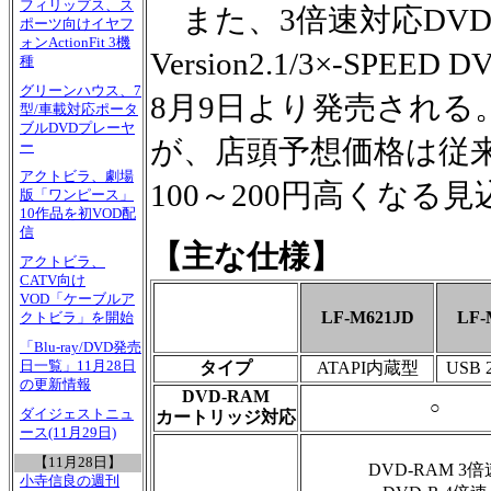
フィリップス、ス
また、3倍速対応DVD-
ポーツ向けイヤフ
ォンActionFit 3機
Version2.1/3×-SPEED
種
グリーンハウス、7
8月9日より発売され
型/車載対応ポータ
ブルDVDプレーヤ
が、店頭予想価格は従来
ー
アクトビラ、劇場
100～200円高くなる
版「ワンピース」
10作品を初VOD配
信
【主な仕様】
アクトビラ、
CATV向け
VOD「ケーブルア
LF-M621JD
LF-
クトビラ」を開始
「Blu-ray/DVD発売
日一覧」11月28日
タイプ
ATAPI内蔵型
USB
の更新情報
DVD-RAM
○
ダイジェストニュ
カートリッジ対応
ース(11月29日)
【11月28日】
DVD-RAM 3倍
小寺信良の週刊