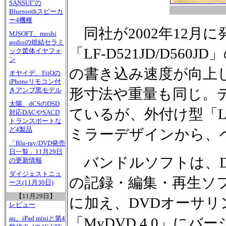
SANSUI”の
Bluetoothスピーカ
ー4機種
同社が2002年12月
MJSOFT、moshi
audioの焼結セラミ
「LF-D521JD/D560
ック筐体イヤフォ
ン
の書き込み速度が向上
オヤイデ、FiiOの
iPhoneリモコン付
形寸法や重量も同じ。
きアンプ黒モデル
太陽、dCSのDSD
ているが、外付け型「LF
対応DACやSACD
トランスポートな
ど4製品
ミラーデザインから、
「Blu-ray/DVD発売
日一覧」11月29日
バンドルソフトは、D
の更新情報
ダイジェストニュ
の記録・編集・再生ソフト「D
ース(11月30日)
【11月29日】
に加え、DVDオーサリン
レビュー
au、iPad miniと第4
「MyDVD 4.0」に