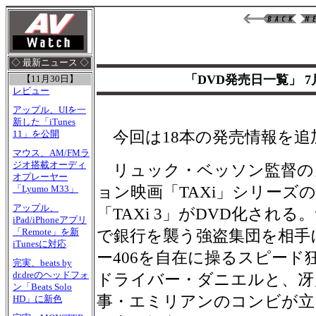
◇ 最新ニュース ◇
「DVD発売日一覧」 7
【11月30日】
レビュー
アップル、UIを一
新した「iTunes
今回は18本の発売情報を追
11」を公開
マウス、AM/FMラ
ジオ搭載オーディ
リュック・ベッソン監督の
オプレーヤー
ョン映画「TAXi」シリーズ
「Lyumo M33」
アップル、
「TAXi 3」がDVD化され
iPad/iPhoneアプリ
「Remote」を新
で銀行を襲う強盗集団を相手
iTunesに対応
ー406を自在に操るスピード
完実、beats by
dr.dreのヘッドフォ
ドライバー・ダニエルと、冴
ン「Beats Solo
事・エミリアンのコンビが立
HD」に新色