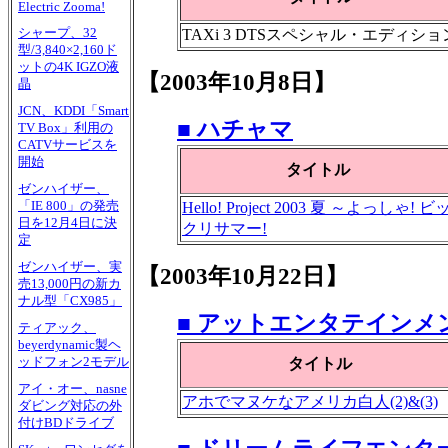
Electric Zooma!
シャープ、32
TAXi 3 DTSスペシャル・エディショ
型/3,840×2,160ド
ットの4K IGZO液
【2003年10月8日】
晶
JCN、KDDI「Smart
■ ハチャマ
TV Box」利用の
CATVサービスを
開始
タイトル
ゼンハイザー、
「IE 800」の発売
Hello! Project 2003 夏 ～よっしゃ! ビ
日を12月4日に決
クリサマー!
定
ゼンハイザー、実
【2003年10月22日】
売13,000円の新カ
ナル型「CX985」
■ アットエンタテインメ
ティアック、
beyerdynamic製ヘ
ッドフォン2モデル
タイトル
アイ・オー、nasne
アホでマヌケなアメリカ白人(2)&(3)
ダビング対応の外
付けBDドライブ