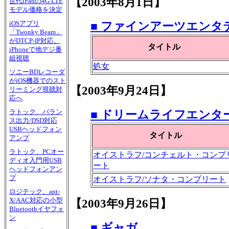
【2003年8月1日】
世代iPadの4G LTE
モデル価格を決定
iOSアプリ
■ ファインアーツエンタ
「Twonky Beam」
がDTCP-IP対応。
タイトル
iPhoneで地デジ番
組視聴
処女
ソニーBDレコーダ
がiOS機器でのスト
【2003年9月24日】
リーミング視聴対
応へ
ラトック、バラン
■ ドリームライフエンタ
ス出力/DSD対応
USBヘッドフォン
タイトル
アンプ
ラトック、PCオー
オイストラフ/コンチェルト・コンプ
ディオ入門用USB
ート
ヘッドフォンアン
プ
オイストラフ/ソナタ・コンプリート
ロジテック、apt-
X/AAC対応の小型
【2003年9月26日】
Bluetoothイヤフォ
ン
■ ギャガ