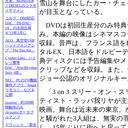
完実、MONSTER
雪山を舞台にしたカー・チェ
とDIESELのコラボ
が目玉となっている。
イヤフォン
コルグ、DSD対応
DAC「DS-DAC-
DVDは初回生産分のみ特典
10」の次回出荷
み。本編の映像はシネマスコ
を'13年2月に
ALO、真空管USB
収録。音声は、フランス語をD
ヘッドフォンアン
プ「The Pan Am」
タルEX、日本語をドルビー
Cypher Labs、ハイ
典ディスクには予告編集やメ
レゾ携帯
DAC「AlgoRhythm
クリップなどを収録。また、
Solo -dB」
ジョー公認のオリジナルキー
NEC、PCのTV機能
操作アプリ「Smart
リモコン」などを
「3 on 3 スリー・オン・ス
公開
ティスト・ラッパ我リヤが主
zionote、約300時
間動作のJL
映画。舞台は近未来の東京。
Acousticポータブ
と騒がれた3人組は、無実の
ルアンプ
ドウシシャ、“新生
し、15年ぶりに街へと戻っ