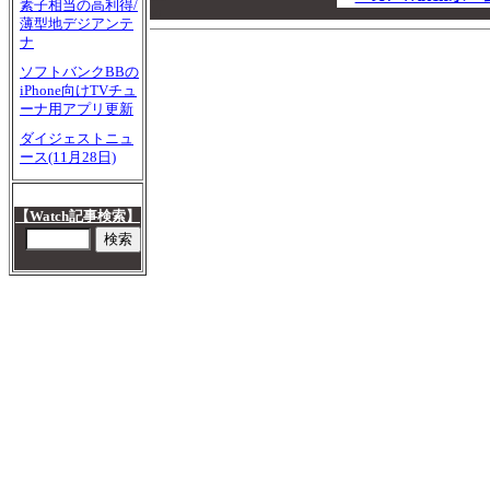
素子相当の高利得/
00
薄型地デジアンテ
ナ
ソフトバンクBBの
iPhone向けTVチュ
ーナ用アプリ更新
ダイジェストニュ
ース(11月28日)
【Watch記事検索】