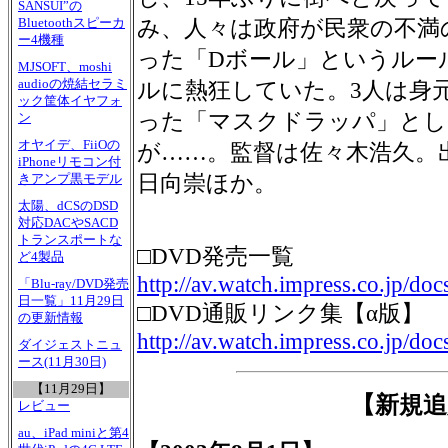
SANSUI”の
Bluetoothスピーカ
み、人々は政府が民衆の不満
ー4機種
った「Dボール」というルー
MJSOFT、moshi
audioの焼結セラミ
ルに熱狂していた。3人は身
ック筐体イヤフォ
った「マスクドラッパ」とし
ン
オヤイデ、FiiOの
が……。監督は佐々木浩久。出
iPhoneリモコン付
日向崇ほか。
きアンプ黒モデル
太陽、dCSのDSD
対応DACやSACD
トランスポートな
□DVD発売一覧
ど4製品
http://av.watch.impress.co.jp/doc
「Blu-ray/DVD発売
日一覧」11月29日
□DVD通販リンク集【α版】
の更新情報
http://av.watch.impress.co.jp/do
ダイジェストニュ
ース(11月30日)
【11月29日】
【新規追
レビュー
au、iPad miniと第4