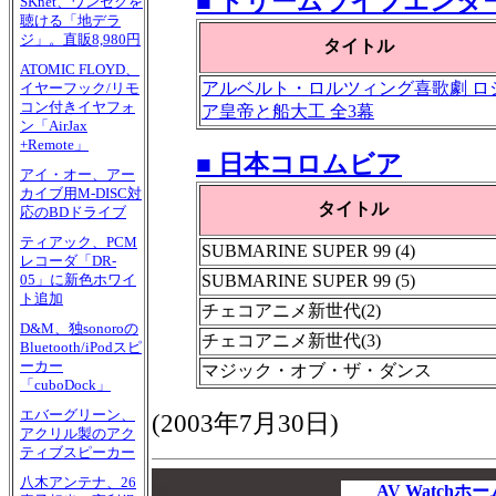
■ ドリームライフエンタ
SKnet、ワンセグを
聴ける「地デラ
ジ」。直販8,980円
タイトル
ATOMIC FLOYD、
アルベルト・ロルツィング喜歌劇 ロ
イヤーフック/リモ
コン付きイヤフォ
ア皇帝と船大工 全3幕
ン「AirJax
+Remote」
■ 日本コロムビア
アイ・オー、アー
カイブ用M-DISC対
タイトル
応のBDドライブ
ティアック、PCM
SUBMARINE SUPER 99 (4)
レコーダ「DR-
SUBMARINE SUPER 99 (5)
05」に新色ホワイ
ト追加
チェコアニメ新世代(2)
D&M、独sonoroの
チェコアニメ新世代(3)
Bluetooth/iPodスピ
ーカー
マジック・オブ・ザ・ダンス
「cuboDock」
エバーグリーン、
(2003年7月30日)
アクリル製のアク
ティブスピーカー
00
八木アンテナ、26
00
AV Watch