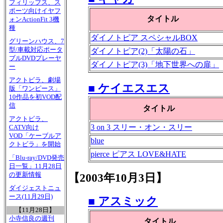
フィリップス、ス
ポーツ向けイヤフ
タイトル
ォンActionFit 3機
種
ダイノトピア スペシャルBOX
グリーンハウス、7
型/車載対応ポータ
ダイノトピア(2)「太陽の石」
ブルDVDプレーヤ
ダイノトピア(3)「地下世界への扉」
ー
アクトビラ、劇場
■ ケイエスエス
版「ワンピース」
10作品を初VOD配
信
タイトル
アクトビラ、
3 on 3 スリー・オン・スリー
CATV向け
VOD「ケーブルア
blue
クトビラ」を開始
pierce ピアス LOVE&HATE
「Blu-ray/DVD発売
日一覧」11月28日
の更新情報
【2003年10月3日】
ダイジェストニュ
ース(11月29日)
■ アスミック
【11月28日】
小寺信良の週刊
タイトル