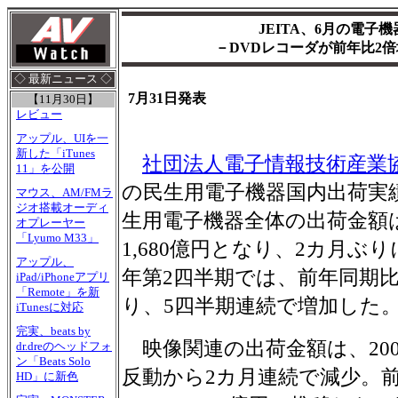
JEITA、6月の電子
－DVDレコーダが前年比2倍
◇ 最新ニュース ◇
7月31日発表
【11月30日】
レビュー
アップル、UIを一
新した「iTunes
社団法人電子情報技術産業
11」を公開
の民生用電子機器国内出荷実績
マウス、AM/FMラ
ジオ搭載オーディ
生用電子機器全体の出荷金額は
オプレーヤー
「Lyumo M33」
1,680億円となり、2カ月ぶ
アップル、
年第2四半期では、前年同期比10
iPad/iPhoneアプリ
「Remote」を新
り、5四半期連続で増加した
iTunesに対応
完実、beats by
映像関連の出荷金額は、200
dr.dreのヘッドフォ
ン「Beats Solo
反動から2カ月連続で減少。
HD」に新色