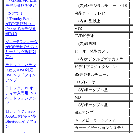
世代iPadの4G LTE
(内)BSデジタルチューナ付き
モデル価格を決定
液晶カラーテレビ
iOSアプリ
「Twonky Beam」
(内)10型以上
がDTCP-IP対応。
VTR
iPhoneで地デジ番
組視聴
DVDビデオ
ソニーBDレコーダ
(内)録再機
がiOS機器でのスト
ビデオ一体型カメラ
リーミング視聴対
応へ
(内)デジタルビデオカメラ
ラトック、バラン
ビデオプロジェクション
ス出力/DSD対応
BSデジタルチューナ
USBヘッドフォン
アンプ
CDプレーヤ
ラトック、PCオー
(内)ポータブル型
ディオ入門用USB
MD
ヘッドフォンアン
プ
(内)ポータブル型
ロジテック、apt-
HiFiアンプ
X/AAC対応の小型
HiFiスピーカーシステム
Bluetoothイヤフォ
ン
カーナビゲーションシステム