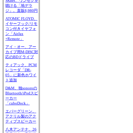
SKnet、ワンセグを
聴ける「地デラ
ジ」。直販8,980円
ATOMIC FLOYD、
イヤーフック/リモ
コン付きイヤフォ
ン「AirJax
+Remote」
アイ・オー、アー
カイブ用M-DISC対
応のBDドライブ
ティアック、PCM
レコーダ「DR-
05」に新色ホワイ
ト追加
D&M、独sonoroの
Bluetooth/iPodスピ
ーカー
「cuboDock」
エバーグリーン、
アクリル製のアク
ティブスピーカー
八木アンテナ、26