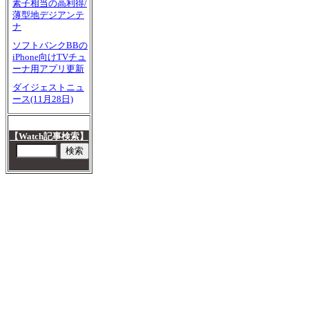
素子相当の高利得/
薄型地デジアンテ
ナ
ソフトバンクBBの
iPhone向けTVチュ
ーナ用アプリ更新
ダイジェストニュ
ース(11月28日)
【Watch記事検索】