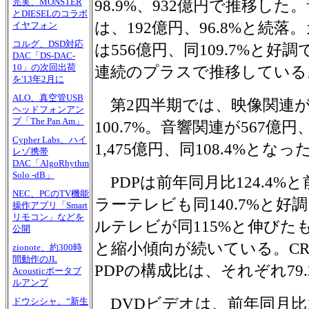
98.9%、932億円で推移した
完実、MONSTER
とDIESELのコラボ
は、192億円、96.8%と続落。
イヤフォン
コルグ、DSD対応
は556億円、同109.7%と好調
DAC「DS-DAC-
10」の次回出荷
連続のプラスで推移している
を'13年2月に
ALO、真空管USB
第2四半期では、映像関連が2
ヘッドフォンアン
プ「The Pan Am」
100.7%。音響関連が567億円
Cypher Labs、ハイ
1,475億円、同108.4%となっ
レゾ携帯
DAC「AlgoRhythm
Solo -dB」
PDPは前年同月比124.4
NEC、PCのTV機能
ラーテレビも同140.7%と好
操作アプリ「Smart
リモコン」などを
ルテレビが同115%と伸びたも
公開
と縮小傾向が続いている。C
zionote、約300時
間動作のJL
PDPの構成比は、それぞれ79.2
Acousticポータブ
ルアンプ
DVDビデオは、前年同月比1
ドウシシャ、“新生