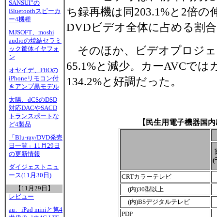
SANSUI”の
ち録再機は同203.1%と2倍
Bluetoothスピーカ
ー4機種
DVDビデオ全体に占める割合は
MJSOFT、moshi
audioの焼結セラミ
そのほか、ビデオプロジェ
ック筐体イヤフォ
ン
65.1%と減少。カーAVCで
オヤイデ、FiiOの
iPhoneリモコン付
134.2%と好調だった。
きアンプ黒モデル
太陽、dCSのDSD
対応DACやSACD
トランスポートな
【民生用電子機器国内
ど4製品
「Blu-ray/DVD発売
日一覧」11月29日
の更新情報
(
ダイジェストニュ
ース(11月30日)
CRTカラーテレビ
【11月29日】
(内)30型以上
レビュー
(内)BSデジタルテレビ
au、iPad miniと第4
PDP