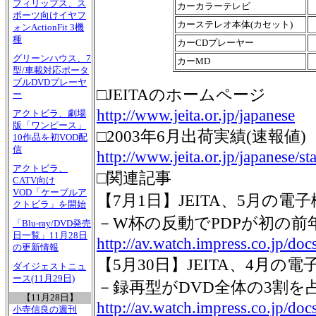
フィリップス、ス
カーカラーテレビ
ポーツ向けイヤフ
カーステレオ本体(カセット)
ォンActionFit 3機
種
カーCDプレーヤー
グリーンハウス、7
カーMD
型/車載対応ポータ
ブルDVDプレーヤ
□JEITAのホームページ
ー
http://www.jeita.or.jp/japanese
アクトビラ、劇場
版「ワンピース」
□2003年6月出荷実績(速報値)
10作品を初VOD配
信
http://www.jeita.or.jp/japanese/
アクトビラ、
□関連記事
CATV向け
VOD「ケーブルア
【7月1日】JEITA、5月の
クトビラ」を開始
－W杯の反動でPDPが初の前
「Blu-ray/DVD発売
日一覧」11月28日
http://av.watch.impress.co.jp/do
の更新情報
【5月30日】JEITA、4月の
ダイジェストニュ
ース(11月29日)
－録再型がDVD全体の3割を
【11月28日】
http://av.watch.impress.co.jp/do
小寺信良の週刊