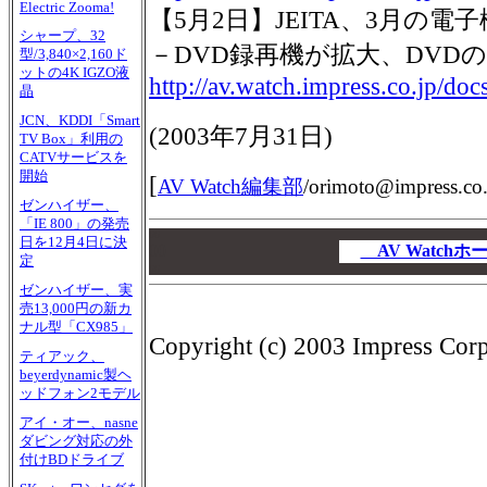
Electric Zooma!
【5月2日】JEITA、3月の
シャープ、32
－DVD録再機が拡大、DVD
型/3,840×2,160ド
ットの4K IGZO液
http://av.watch.impress.co.jp/do
晶
JCN、KDDI「Smart
(
2003年7月31日
)
TV Box」利用の
CATVサービスを
開始
[
AV Watch編集部
/
orimoto@impress.co.
ゼンハイザー、
「IE 800」の発売
00
日を12月4日に決
00
AV Watch
定
00
ゼンハイザー、実
売13,000円の新カ
ナル型「CX985」
Copyright (c) 2003 Impress Corpo
ティアック、
beyerdynamic製ヘ
ッドフォン2モデル
アイ・オー、nasne
ダビング対応の外
付けBDドライブ