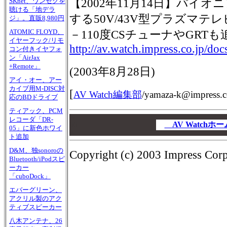
【2002年11月14日】パイオニ
SKnet、ワンセグを
聴ける「地デラ
する50V/43V型プラズマテレ
ジ」。直販8,980円
－110度CSチューナやGRTも
ATOMIC FLOYD、
イヤーフック/リモ
http://av.watch.impress.co.jp/do
コン付きイヤフォ
ン「AirJax
+Remote」
(
2003年8月28日
)
アイ・オー、アー
カイブ用M-DISC対
[
AV Watch編集部
/
yamaza-k@impress.c
応のBDドライブ
ティアック、PCM
00
レコーダ「DR-
00
AV Watch
05」に新色ホワイ
00
ト追加
D&M、独sonoroの
Copyright (c) 2003 Impress Corpo
Bluetooth/iPodスピ
ーカー
「cuboDock」
エバーグリーン、
アクリル製のアク
ティブスピーカー
八木アンテナ、26