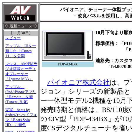
パイオニア、チューナ一体型プラ
－改良パネルを採用し、高
◇ 最新ニュース ◇
10月下旬より順
【11月30日】
レビュー
標準価格：「PDP-
アップル、UIを一
「PDP-434
新した「iTunes
11」を公開
連絡先：カスタ
マウス、AM/FMラ
PDP-434BX
Tel.0070-800
ジオ搭載オーディ
オプレーヤー
「Lyumo M33」
パイオニア株式会社
は、プ
アップル、
ジョン」シリーズの新製品と
iPad/iPhoneアプリ
「Remote」を新
ー一体型モデル2機種を10月
iTunesに対応
発売時期と価格は、BS/110
完実、beats by
dr.dreのヘッドフォ
の43V型「PDP-434BX」が10
ン「Beats Solo
HD」に新色
度CSデジタルチューナを省い