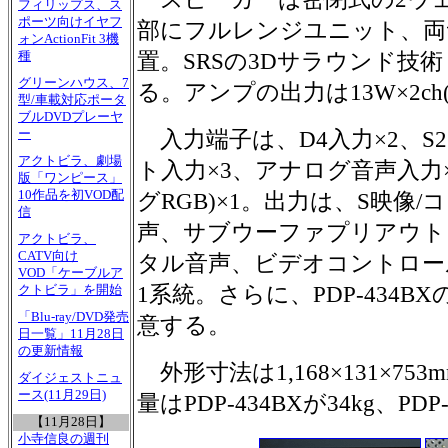
フィリップス、ス
ポーツ向けイヤフ
部にフルレンジユニット、両
ォンActionFit 3機
置。SRSの3Dサラウンド技
種
グリーンハウス、7
る。アンプの出力は13W×2ch(
型/車載対応ポータ
ブルDVDプレーヤ
入力端子は、D4入力×2、S
ー
アクトビラ、劇場
ト入力×3、アナログ音声入力×4
版「ワンピース」
10作品を初VOD配
グRGB)×1。出力は、S映像
信
声、サブウーファプリアウト
アクトビラ、
CATV向け
タル音声、ビデオコントロー
VOD「ケーブルア
1系統。さらに、PDP-434BX
クトビラ」を開始
「Blu-ray/DVD発売
意する。
日一覧」11月28日
の更新情報
外形寸法は1,168×131×75
ダイジェストニュ
ース(11月29日)
量はPDP-434BXが34kg、PDP
【11月28日】
小寺信良の週刊