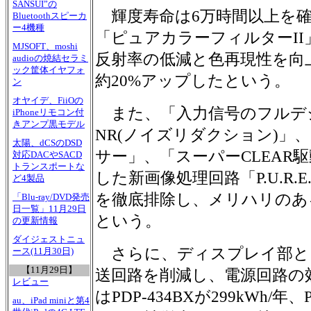
SANSUI”の
輝度寿命は6万時間以上を確
Bluetoothスピーカ
ー4機種
「ピュアカラーフィルターI
MJSOFT、moshi
反射率の低減と色再現性を向
audioの焼結セラミ
ック筐体イヤフォ
約20%アップしたという。
ン
オヤイデ、FiiOの
また、「入力信号のフルデジ
iPhoneリモコン付
きアンプ黒モデル
NR(ノイズリダクション)」
太陽、dCSのDSD
サー」、「スーパーCLEAR
対応DACやSACD
トランスポートな
した新画像処理回路「P.U.R.E
ど4製品
を徹底排除し、メリハリのあ
「Blu-ray/DVD発売
日一覧」11月29日
という。
の更新情報
ダイジェストニュ
さらに、ディスプレイ部と
ース(11月30日)
【11月29日】
送回路を削減し、電源回路の
レビュー
はPDP-434BXが299kWh/年、P
au、iPad miniと第4