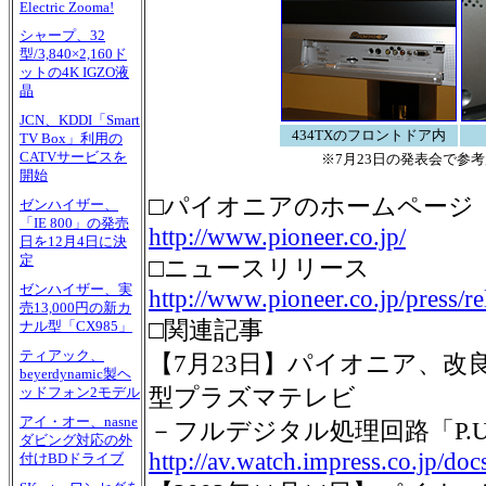
Electric Zooma!
シャープ、32
型/3,840×2,160ド
ットの4K IGZO液
晶
JCN、KDDI「Smart
434TXのフロントドア内
TV Box」利用の
CATVサービスを
※7月23日の発表会で参
開始
□パイオニアのホームページ
ゼンハイザー、
「IE 800」の発売
http://www.pioneer.co.jp/
日を12月4日に決
定
□ニュースリリース
ゼンハイザー、実
http://www.pioneer.co.jp/press/re
売13,000円の新カ
□関連記事
ナル型「CX985」
ティアック、
【7月23日】パイオニア、改良
beyerdynamic製ヘ
型プラズマテレビ
ッドフォン2モデル
アイ・オー、nasne
－フルデジタル処理回路「P.U.R.
ダビング対応の外
http://av.watch.impress.co.jp/d
付けBDドライブ