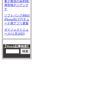
素子相当の高利得/
薄型地デジアンテ
ナ
ソフトバンクBBの
iPhone向けTVチュ
ーナ用アプリ更新
ダイジェストニュ
ース(11月28日)
【Watch記事検索】