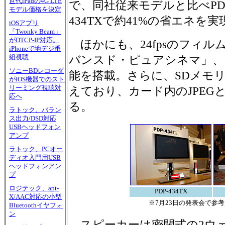
世代iPadの4G LTE
で、同社従来モデルと比べPDP-4
モデル価格を決定
434TXで約41%の省エネを
iOSアプリ
「Twonky Beam」
がDTCP-IP対応。
ほかにも、24fpsのフィル
iPhoneで地デジ番
バンスド・ピュアシネマ」、
組視聴
ソニーBDレコーダ
能を搭載。さらに、SDメモ
がiOS機器でのスト
リーミング視聴対
えており、カード内のJPEG
応へ
る。
ラトック、バラン
ス出力/DSD対応
USBヘッドフォン
アンプ
ラトック、PCオー
ディオ入門用USB
ヘッドフォンアン
プ
ロジテック、apt-
PDP-434TX
X/AAC対応の小型
※7月23日の発表会で参
Bluetoothイヤフォ
ン
スピーカーは密閉式の2ウ