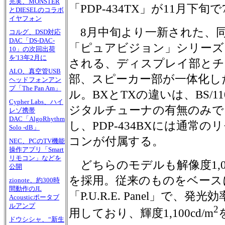
完実、MONSTER
「PDP-434TX」が11月下旬で7
とDIESELのコラボ
イヤフォン
8月中旬より一新された、
コルグ、DSD対応
DAC「DS-DAC-
「ピュアビジョン」シリーズ
10」の次回出荷
を'13年2月に
される、ディスプレイ部とチ
ALO、真空管USB
部、スピーカー部が一体化し
ヘッドフォンアン
プ「The Pan Am」
ル。BXとTXの違いは、BS/11
Cypher Labs、ハイ
ジタルチューナの有無のみで
レゾ携帯
DAC「AlgoRhythm
し、PDP-434BXには通常
Solo -dB」
コンが付属する。
NEC、PCのTV機能
操作アプリ「Smart
リモコン」などを
どちらのモデルも解像度1,02
公開
を採用。従来のものをベース
zionote、約300時
間動作のJL
「P.U.R.E. Panel」で
Acousticポータブ
ルアンプ
2
用しており、輝度1,100cd/m
ドウシシャ、“新生